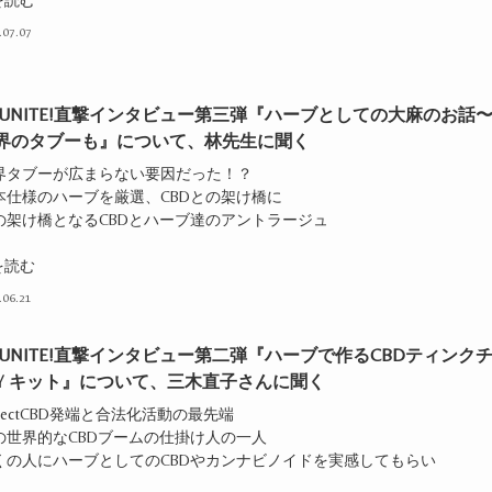
.07.07
D UNITE!直撃インタビュー第三弾『ハーブとしての大麻のお話
界のタブーも』について、林先生に聞く
業界タブーが広まらない要因だった！？
日本仕様のハーブを厳選、CBDとの架け橋に
虹の架け橋となるCBDとハーブ達のアントラージュ
を読む
.06.21
D UNITE!直撃インタビュー第二弾『ハーブで作るCBDティンク
IY キット』について、三木直子さんに聞く
rojectCBD発端と合法化活動の最先端
の世界的なCBDブームの仕掛け人の一人
多くの人にハーブとしてのCBDやカンナビノイドを実感してもらい