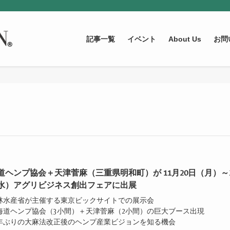
記事一覧
イベント
About Us
お問
道ヘンプ協会＋天津菅麻（三重県明和町）が 11月20日（月）～2
水）アグリビジネス創出フェアに出展
農林水産省が主催する東京ビックサイトでの展示会
北海道ヘンプ協会（3小間）＋天津菅麻（2小間）の巨大ブース出現
75年ぶりの大麻法改正後のヘンプ産業ビジョンを知る機会