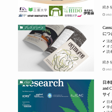
続き
2023
Can
プレスリリース
につ
✔ 
✔ 
✔ 
続き
2023
日本
CBD
and
サイ
✔ 日
✔ 