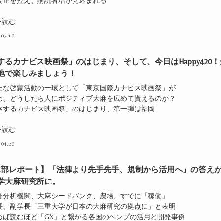
法改正を控え、購読者増が見込まれる
を読む
.07.10
するカナビス映画祭」のはじまり、そして、今日はHappy420！
地で楽しみましょう！
新たな啓蒙活動の一環として「東京国際カナビス映画祭」が
でわ、どうしたら人にポジティブ大麻を広めて貰えるのか？
「旅するカナビス映画祭」のはじまり、第一弾は福岡
を読む
.04.20
1部レポート】「法律より先手先手、規制から活用へ」の答え
学大麻研究所に。
成分分析機関、大麻シードバンク、農場、すでに「稼働」
学長、副学長「三重大学が日本の大麻研究の拠点に」と表明
読めば読むほど「GX」と繋がる各国のヘンプの活用と開発事例