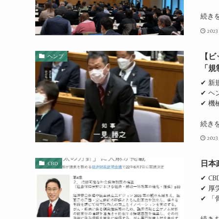
続き
2023
【ビ
ヘンプ
「規
✔ 
✔ 
✔ 
続き
2023
日本
CBD
✔ C
✔ 
✔ 
続き