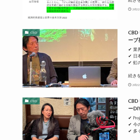
2022
CB
CBD
ーブ
✔ 
✔ 
✔ 
続き
2022
CB
CBD
ーD
✔ P
✔ 今
✔ 