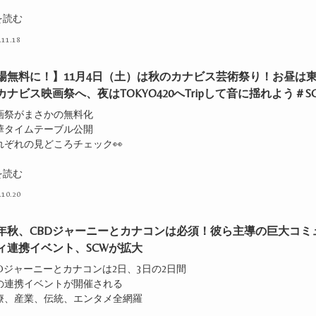
を読む
.11.18
場無料に！】11月4日（土）は秋のカナビス芸術祭り！お昼は
カナビス映画祭へ、夜はTOKYO420へTripして音に揺れよう＃S
映画祭がまさかの無料化
豪華タイムテーブル公開
れぞれの見どころチェック👀
を読む
.10.20
23年秋、CBDジャーニーとカナコンは必須！彼ら主導の巨大コミ
ィ連携イベント、SCWが拡大
BDジャーニーとカナコンは2日、3日の2日間
0の連携イベントが開催される
医療、産業、伝統、エンタメ全網羅