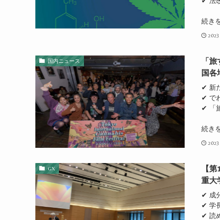
✔ 
続き
2023
「旅
国内ニュース
国各
✔ 
✔ 
✔ 
続き
2023
【第
GX
重大
✔ 
✔ 
✔ 