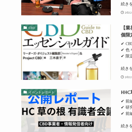
続き
2022
【業
CBD
個限
✔ C
✔ 
✔ 限
続き
2022
HH
イベントレポート
✔ 前
✔ 
✔ 
続き