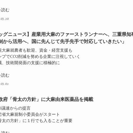
を読む
.03.20
ッグニュース】産業用大麻のファーストランナーへ、三重県知
制から活用へ、国に先んじて先手先手で対応していきたい」
新規大麻就農者も歓迎、資金・経営支援も
ヘンプでCO2削減を努める企業に注視していく
機械、技術開発面の支援に積極的に
を読む
.03.02
政府「骨太の方針」に大麻由来医薬品を掲載
BD議連からの提言
厚労省大麻規制小委員会がスタート
「骨太の方針」に１行でも入ることが重要
を読む