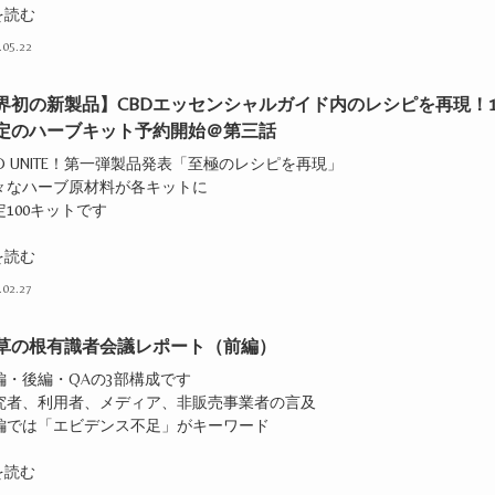
を読む
.05.22
界初の新製品】CBDエッセンシャルガイド内のレシピを再現！1
定のハーブキット予約開始＠第三話
BD UNITE！第一弾製品発表「至極のレシピを再現」
色々なハーブ原材料が各キットに
定100キットです
を読む
.02.27
C草の根有識者会議レポート（前編）
編・後編・QAの3部構成です
研究者、利用者、メディア、非販売事業者の言及
前編では「エビデンス不足」がキーワード
を読む