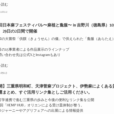
を読む
.10.12
0回日本麻フェスティバル〜麻植と麁服〜 in 吉野川（徳島県）10
日、29日の2日間で開催
令和の大嘗祭「供饌（きょうせん）の儀」で供えられた「麁服（あらたえ
注目の15事業者による作品展示のラインナップ
問い合わせ先は公式XとInstagramもあり
を読む
.09.13
開】三重県明和町、天津菅麻プロジェクト、伊勢麻によくある
2選まとめ、すぐ活用リンク集としご活用ください。
産官学連携で進む三重県の歩みと今後の便利なリンク集を公開
1回「HEMP HUB」オリエンによる受け皿体制が整う。
CBDジャーニーやアグリフェアへの出展による情報提供