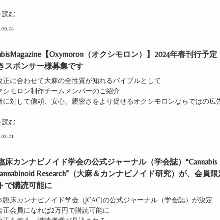
を読む
.09.04
nabisMagazine【Oxymoron（オクシモロン）】2024年春刊行予定
きスポンサー様募集です
法改正に合わせて大麻の全性質が知れるバイブルとして
オクシモロン制作チームメンバーのご紹介
読者に対して信頼、安心、親密さをより促せるオクシモロンならではの広
を読む
.08.01
臨床カンナビノイド学会の公式ジャーナル（学会誌）“Cannabis
 Cannabinoid Research”（大麻＆カンナビノイド研究）が、会員
トで購読可能に
本臨床カンナビノイド学会（JCAC)の公式ジャーナル（学会誌）が決定
学会正会員になれば2万円で購読可能に