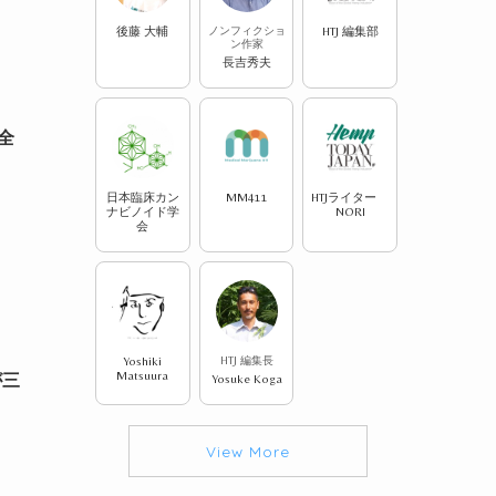
後藤 大輔
ノンフィクショ
HTJ 編集部
ン作家
長吉秀夫
全
日本臨床カン
MM411
HTJライター
ナビノイド学
NORI
会
Yoshiki
HTJ 編集長
Matsuura
が三
Yosuke Koga
View More