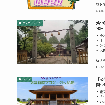
続き
2023
第1
プレスリリース
28
✔ 
とは
✔ 
✔ お
続き
2023
【公
ヘンプ
問1
✔ 
✔ 月
✔ 