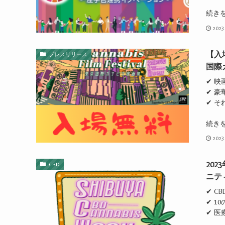
続き
2023
【入
プレスリリース
国際
✔ 
✔ 
✔ そ
続き
2023
20
CBD
ニテ
✔ C
✔ 1
✔ 