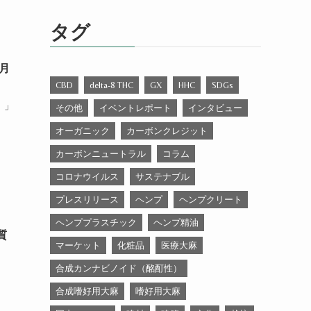
ゴ
リ
タグ
ー
月
CBD
delta-8 THC
GX
HHC
SDGs
）」
その他
イベントレポート
インタビュー
オーガニック
カーボンクレジット
カーボンニュートラル
コラム
コロナウイルス
サステナブル
プレスリリース
ヘンプ
ヘンプクリート
ヘンププラスチック
ヘンプ精油
質
マーケット
化粧品
医療大麻
合成カンナビノイド（酩酊性）
合成嗜好用大麻
嗜好用大麻