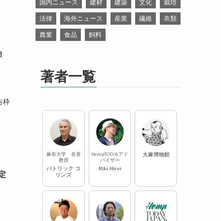
国内ニュース
建材
建築
文化
栽培
法律
海外ニュース
産業
繊維
衣類
農業
食品
飼料
！
著者一覧
告枠
麻布大学 名誉
HempTODAYアド
大麻博物館
教授
バイザー
パトリック コ
Riki Hiroi
限定
リンズ