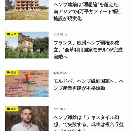
ヘンプ建築は“理想論”を超えた、
南アジアで4万平方フィート福祉
施設が現実化
産業
2026.05.13
フランス、欧州ヘンプ覇権を確
立、“全草利用国家モデル”が完成
段階へ
繊維
2026.05.06
モルドバ、ヘンプ繊維国家へ、ヘ
ンプ産業再建が本格始動
繊維
2026.04.28
ヘンプ繊維は「テキスタイル幻
想」で失敗する、成功は複合収益