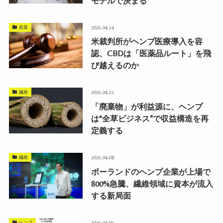
モデルで決まる
産業
2026.04.24
米裁判所がヘンプ医療導入を容
認、CBDは「医薬品ルート」を飛
び越えるのか
繊維
2026.04.22
「廃棄物」が利益源に、ヘンプ
は“全草ビジネス”で収益構造を再
定義する
繊維
2026.04.08
ポーランドのヘンプ企業が上場で
800%急騰、繊維領域に資本が流入
する新局面
ヘンプ
2026.04.07