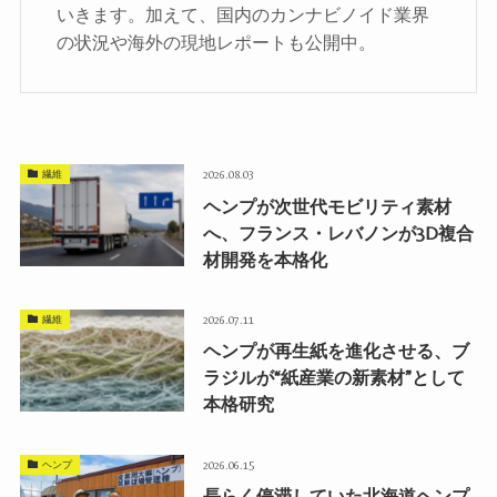
いきます。加えて、国内のカンナビノイド業界
の状況や海外の現地レポートも公開中。
繊維
2026.08.03
ヘンプが次世代モビリティ素材
へ、フランス・レバノンが3D複合
材開発を本格化
繊維
2026.07.11
ヘンプが再生紙を進化させる、ブ
ラジルが“紙産業の新素材”として
本格研究
ヘンプ
2026.06.15
長らく停滞していた北海道ヘンプ