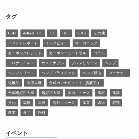
タグ
CBD
delta-8 THC
GX
HHC
SDGs
その他
イベントレポート
インタビュー
オーガニック
カーボンクレジット
カーボンニュートラル
コラム
コロナウイルス
サステナブル
プレスリリース
ヘンプ
ヘンプクリート
ヘンププラスチック
ヘンプ精油
マーケット
化粧品
医療大麻
合成カンナビノイド（酩酊性）
合成嗜好用大麻
嗜好用大麻
国内ニュース
建材
建築
文化
栽培
法律
海外ニュース
産業
繊維
衣類
農業
食品
飼料
イベント