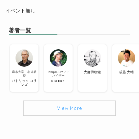
イベント無し
著者一覧
麻布大学 名誉教
HempTODAYアド
大麻博物館
後藤 大輔
授
バイザー
パトリック コリ
Riki Hiroi
ンズ
View More