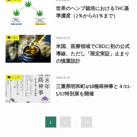
世界のヘンプ栽培におけるTHC基
準濃度（2％から0.1％まで）
CBD
2026.03.31
米国、医療領域でCBDに初の公式
導線、ただし「限定実証」止まり
の慎重設計
ヘンプ
2026.03.26
三重県明和町4/18種蒔神事と４/11-
5/17特別展を開催
1
2
...
29