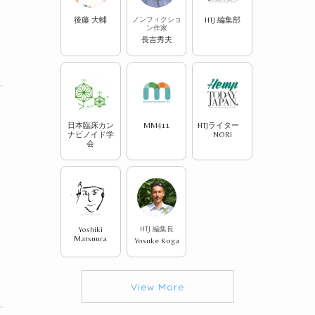
後藤 大輔
ノンフィクショ
HTJ 編集部
ン作家
長吉秀夫
日本臨床カン
MM411
HTJライター
ナビノイド学
NORI
会
Yoshiki
HTJ 編集長
Matsuura
Yosuke Koga
View More