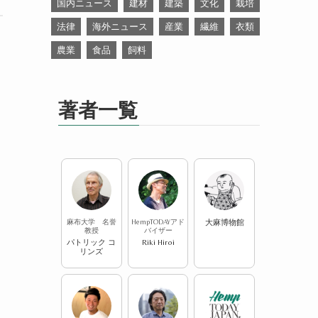
国内ニュース
建材
建築
文化
栽培
法律
海外ニュース
産業
繊維
衣類
農業
食品
飼料
著者一覧
麻布大学 名誉
HempTODAYアド
大麻博物館
教授
バイザー
パトリック コ
Riki Hiroi
リンズ