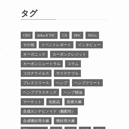
ゴ
リ
タグ
ー
CBD
delta-8 THC
GX
HHC
SDGs
その他
イベントレポート
インタビュー
オーガニック
カーボンクレジット
カーボンニュートラル
コラム
コロナウイルス
サステナブル
プレスリリース
ヘンプ
ヘンプクリート
ヘンププラスチック
ヘンプ精油
マーケット
化粧品
医療大麻
合成カンナビノイド（酩酊性）
合成嗜好用大麻
嗜好用大麻