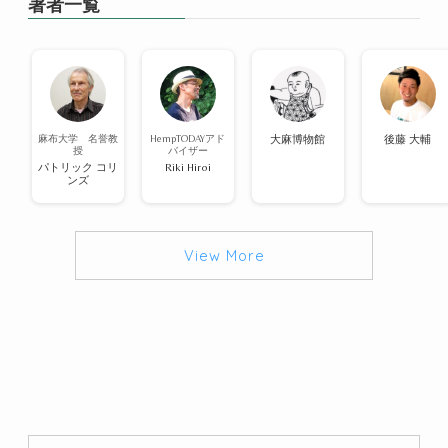
著者一覧
麻布大学 名誉教
HempTODAYアド
大麻博物館
後藤 大輔
授
バイザー
パトリック コリ
Riki Hiroi
ンズ
View More