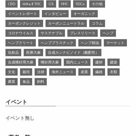
CBD
delta-8 THC
GX
HHC
SDGs
その他
イベントレポート
インタビュー
オーガニック
カーボンクレジット
カーボンニュートラル
コラム
コロナウイルス
サステナブル
プレスリリース
ヘンプ
ヘンプクリート
ヘンププラスチック
ヘンプ精油
マーケット
化粧品
医療大麻
合成カンナビノイド（酩酊性）
合成嗜好用大麻
嗜好用大麻
国内ニュース
建材
建築
文化
栽培
法律
海外ニュース
産業
繊維
衣類
農業
食品
飼料
イベント
イベント無し