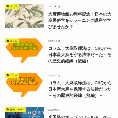
ヘンプ
2021.01.13
大麻博物館20周年記念・日本の大
麻民俗学をE-ラーニング講座で学
びませんか？
コラム
2020.10.18
コラム：大麻取締法は、GHQから
日本産大麻を守る法律だった－そ
の歴史的経緯（後編）－
コラム
2020.10.17
コラム：大麻取締法は、GHQから
日本産大麻を保護する法律だった
－その歴史的経緯（前編）－
国内ニュース
2020.08.04
米国発のオープンワールド・ゲー