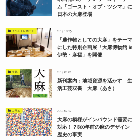
ム「ゴースト・オブ・ツシマ」に
日本の大麻登場
イベントレポート
2019.10.25
「農作物としての大麻」をテーマ
にした特別企画展「大麻博物館 in
伊勢・麻福」を開催
文化
2019.06.01
新刊案内：地域資源を活かす 生
活工芸双書 大麻（あさ）
コラム
2019.02.12
大麻の模様がインバウンド需要に
対応！？800年前の麻のデザイン
歴史の事実