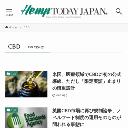
MENU
ホーム
CBD
CBD
– category –
米国、医療領域でCBDに初の公式
CBD
導線、ただし「限定実証」止まり
の慎重設計
2026.03.31
英国CBD市場に再び規制論争、ノ
CBD
ベルフード制度の運用そのものが
問われる事態に