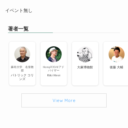
イベント無し
著者一覧
麻布大学 名誉教
HempTODAYアド
大麻博物館
後藤 大輔
授
バイザー
パトリック コリ
Riki Hiroi
ンズ
View More