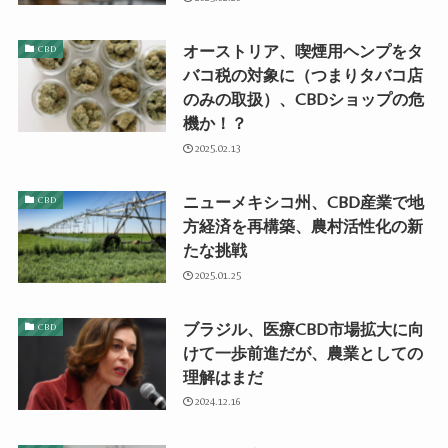
オーストリア、喫煙用ヘンプをタ
CBD
バコ税の対象に（つまりタバコ店
のみの取扱）、CBDショップの危
機か！？
2025.02.13
ニューメキシコ州、CBD産業で地
CBD
方経済を再構築、農村活性化の新
たな挑戦
2025.01.25
ブラジル、医療CBD市場拡大に向
CBD
けて一歩前進だが、農業としての
理解はまだ
2024.12.16