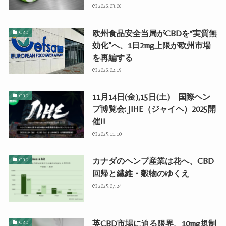
2026.03.06
欧州食品安全当局がCBDを“実質無
CBD
効化”へ、1日2mg上限が欧州市場
を再編する
2026.02.19
11月14日(金),15日(土) 国際ヘン
CBD
プ博覧会: JIHE（ジャイヘ）2025開
催!!
2025.11.10
カナダのヘンプ産業は花へ、CBD
CBD
回帰と繊維・穀物のゆくえ
2025.07.24
英CBD市場に迫る限界、10mg規制
CBD