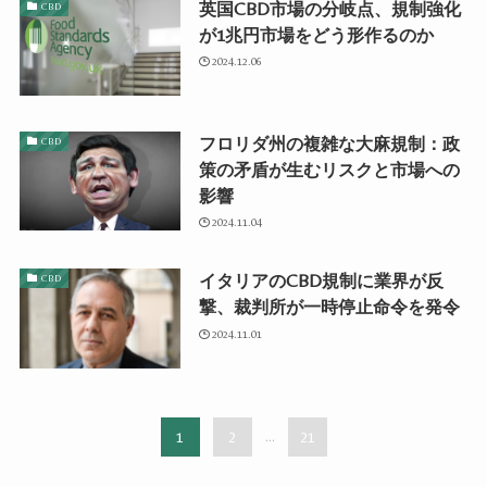
英国CBD市場の分岐点、規制強化
CBD
が1兆円市場をどう形作るのか
2024.12.06
フロリダ州の複雑な大麻規制：政
CBD
策の矛盾が生むリスクと市場への
影響
2024.11.04
イタリアのCBD規制に業界が反
CBD
撃、裁判所が一時停止命令を発令
2024.11.01
1
2
...
21