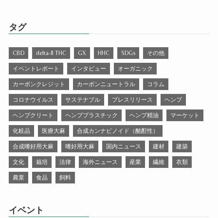
タグ
CBD
delta-8 THC
GX
HHC
SDGs
その他
イベントレポート
インタビュー
オーガニック
カーボンクレジット
カーボンニュートラル
コラム
コロナウイルス
サステナブル
プレスリリース
ヘンプ
ヘンプクリート
ヘンププラスチック
ヘンプ精油
マーケット
化粧品
医療大麻
合成カンナビノイド（酩酊性）
合成嗜好用大麻
嗜好用大麻
国内ニュース
建材
建築
文化
栽培
法律
海外ニュース
産業
繊維
衣類
農業
食品
飼料
イベント