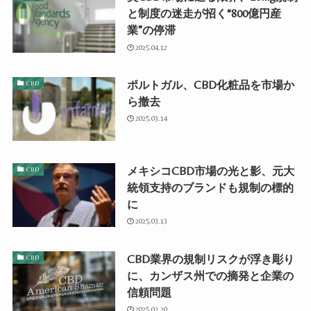
と制度の迷走が招く“800億円産
業”の停滞
2025.04.12
ポルトガル、CBD化粧品を市場か
CBD
ら撤去
2025.03.14
メキシコCBD市場の光と影、元大
CBD
統領支持のブランドも規制の標的
に
2025.03.13
CBD業界の規制リスクが浮き彫り
CBD
に、カンザス州での摘発と企業の
信頼問題
2025.02.20