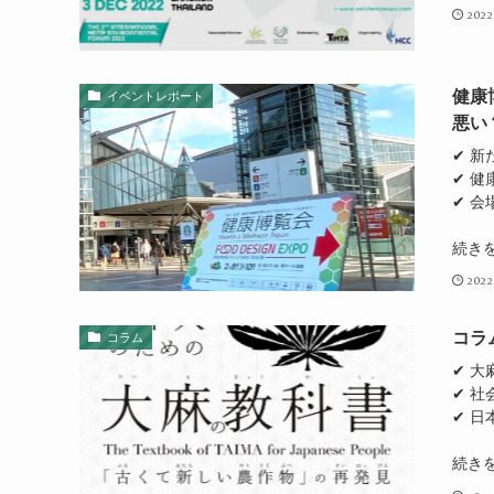
2022
健康
イベントレポート
悪い
✔ 
✔ 
✔ 会
続き
2022
コラ
コラム
✔ 
✔ 
✔ 
続き