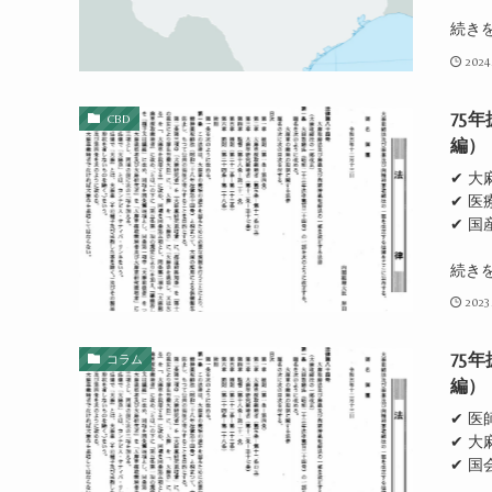
続き
2024
75
CBD
編）
✔ 
✔ 
✔ 
続き
2023
75
コラム
編）
✔ 
✔ 
✔ 