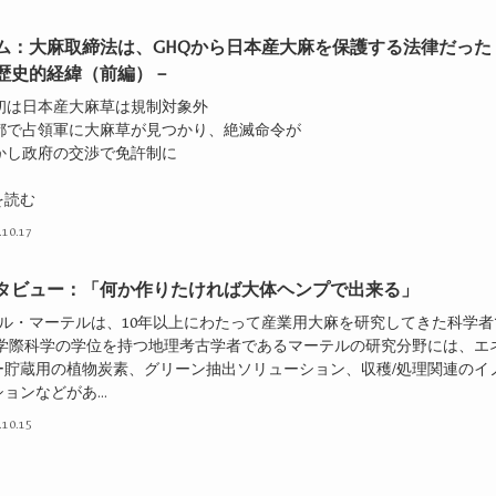
ム：大麻取締法は、GHQから日本産大麻を保護する法律だった
歴史的経緯（前編）－
当初は日本産大麻草は規制対象外
京都で占領軍に大麻草が見つかり、絶滅命令が
しかし政府の交渉で免許制に
を読む
.10.17
タビュー：「何か作りたければ大体ヘンプで出来る」
ル・マーテルは、10年以上にわたって産業用大麻を研究してきた科学者
 学際科学の学位を持つ地理考古学者であるマーテルの研究分野には、エ
ー貯蔵用の植物炭素、グリーン抽出ソリューション、収穫/処理関連のイ
ョンなどがあ...
.10.15