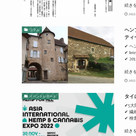
続き
2023
ヘン
コラム
ティ
✔ 
✔ In
✔ 2
続き
2023
タイ
イベントレポート
✔5大
✔ 
✔ 
続き