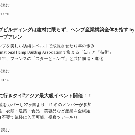
を読む
.12.28
プビルディングは建材に限らず、ヘンプ産業構築全体を指す by
ーブアレン
ヘンプを美しい紡績レベルまで成長させた13年の歩み
ternational Hemp Building Associationで集まる「知」と「技術」
011年、フランスの「スターとヘンプ」と共に前進・進化
を読む
.03.14
に行きタイ⁉︎アジア最大級イベント開催！！
陸をカバーし27ヶ国より 112 名のメンバーが参加
繊維・衣類・建築・食品・美容品など産業を全網羅
検査不要で気軽に入国可能、視察ツアーあり
を読む