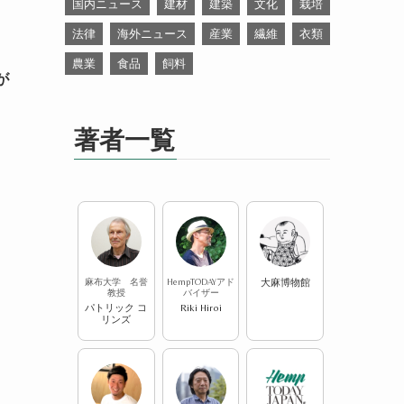
国内ニュース
建材
建築
文化
栽培
法律
海外ニュース
産業
繊維
衣類
農業
食品
飼料
が
著者一覧
麻布大学 名誉
HempTODAYアド
大麻博物館
教授
バイザー
パトリック コ
Riki Hiroi
リンズ