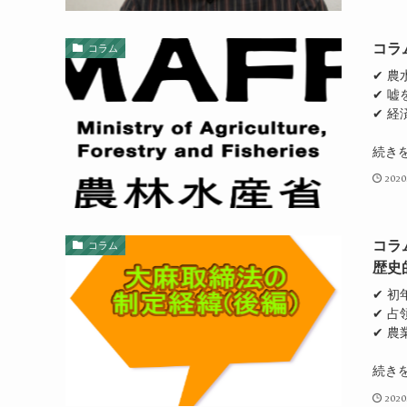
コラ
コラム
✔ 
✔ 
✔ 経
続き
2020
コラ
コラム
歴史
✔ 初
✔ 
✔ 
続き
2020