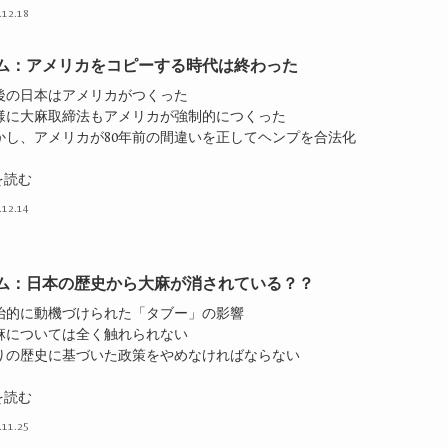
.12.18
ム：アメリカをコピーする時代は終わった
戦後の日本はアメリカがつくった
同様に大麻取締法もアメリカが強制的につくった
しかし、アメリカが80年前の間違いを正してヘンプを合法化
を読む
.12.14
ム：日本の歴史から大麻が消されている？？
政治的に動機づけられた「タブー」の影響
大麻については全く触れられない
偽りの歴史に基づいた政策をやめなければならない
を読む
.11.25