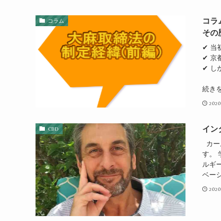
コラ
コラム
その
✔ 
✔ 
✔ 
続き
2020
イン
CBD
カー
す。
ルギ
ベーシ
2020