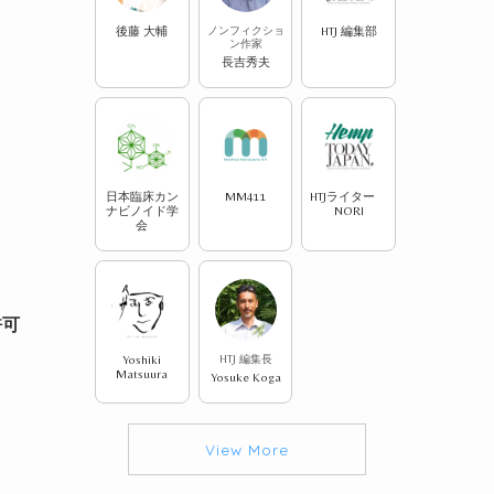
後藤 大輔
ノンフィクショ
HTJ 編集部
ン作家
長吉秀夫
日本臨床カン
MM411
HTJライター
ナビノイド学
NORI
会
許可
Yoshiki
HTJ 編集長
Matsuura
Yosuke Koga
View More