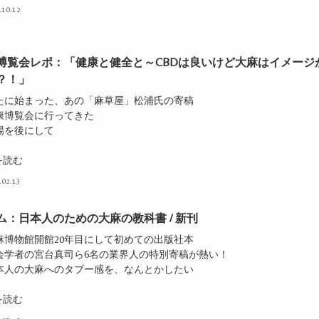
.10.12
博覧会レポ：「健康と健全と～CBDは良いけど大麻はイメージ
？！」
新たに始まった、あの「麻草屋」松浦氏の寄稿
健康博覧会に行ってきた
場を後にして
を読む
.02.13
ム：日本人のための大麻の教科書 / 新刊
大麻博物館開館20年目にして初めての出版社本
社会学者の宮台真司ら6名の業界人の特別寄稿が熱い！
日本人の大麻へのタブー感を、なんとかしたい
を読む