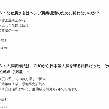
ム：なぜ農水省はヘンプ農業復活のために闘わないのか？
農水省よ立ち上がれ！
嘘を正した米国に続け
済救済の一手
を読む
.11.04
ム：大麻取締法は、GHQから日本産大麻を守る法律だった－そ
的経緯（後編）－
年度12県、その後33県まで拡大
占領政策終了後、県知事免許制へ
農業研究は昭和32年に、麻薬成分研究も3年で打ち切り
を読む
.10.18