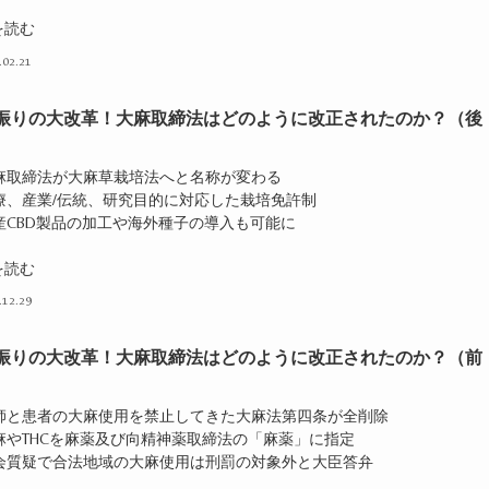
を読む
.02.21
年振りの大改革！大麻取締法はどのように改正されたのか？（後
大麻取締法が大麻草栽培法へと名称が変わる
医療、産業/伝統、研究目的に対応した栽培免許制
国産CBD製品の加工や海外種子の導入も可能に
を読む
.12.29
年振りの大改革！大麻取締法はどのように改正されたのか？（前
医師と患者の大麻使用を禁止してきた大麻法第四条が全削除
大麻やTHCを麻薬及び向精神薬取締法の「麻薬」に指定
国会質疑で合法地域の大麻使用は刑罰の対象外と大臣答弁