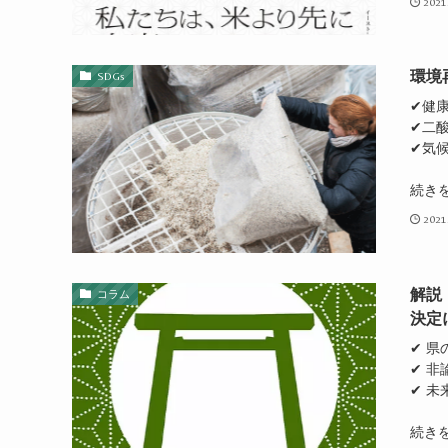
2021
環境
SDGs
✔健
✔二
✔気
続き
2021
解説
コラム
決定
✔ 
✔ 
✔ 
続き