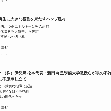
.05.18
再生に大きな役割を果たすヘンプ建材
康的かつ高エネルギー効率の建材
酸化炭素を大気中から隔離
候変動への切り札
を読む
.02.12
：（株）伊勢麻 松本代表・新田均 皇學館大学教授らが県の不
に不服申し立て
県の不誠実な指導に反論
非論理的な対応を指摘
未来の世代のために
を読む