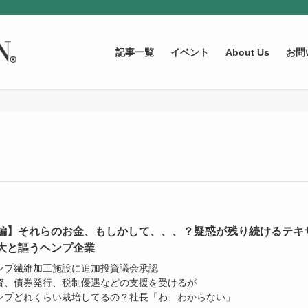
記事一覧
イベント
About Us
お問
編】それらのお金、もしかして、、、？疑惑が残り続けるテキ
大と謳うヘンプ企業
ヘンプ繊維加工施設に追加投資議会承認
融資、債券発行、税制優遇などの支援を受けるが
ヘンプどれくらい栽培してるの？社長「わ、わからない」