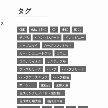
ゴ
リ
タグ
ー
 ス
CBD
delta-8 THC
GX
HHC
SDGs
その他
イベントレポート
インタビュー
オーガニック
カーボンクレジット
カーボンニュートラル
コラム
コロナウイルス
サステナブル
プレスリリース
ヘンプ
ヘンプクリート
ヘンププラスチック
ヘンプ精油
マーケット
化粧品
医療大麻
合成カンナビノイド（酩酊性）
合成嗜好用大麻
嗜好用大麻