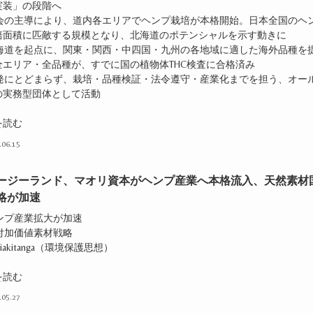
実装」の段階へ
同会の主導により、道内各エリアでヘンプ栽培が本格開始。日本全国のヘ
培面積に匹敵する規模となり、北海道のポテンシャルを示す動きに
北海道を起点に、関東・関西・中四国・九州の各地域に適した海外品種を
全エリア・全品種が、すでに国の植物体THC検査に合格済み
啓発にとどまらず、栽培・品種検証・法令遵守・産業化までを担う、オー
の実務型団体として活動
を読む
.06.15
ージーランド、マオリ資本がヘンプ産業へ本格流入、天然素材
略が加速
ヘンプ産業拡大が加速
高付加価値素材戦略
itiakitanga（環境保護思想）
を読む
.05.27