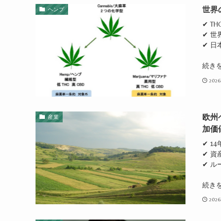
世界
ヘンプ
✔ T
✔ 
✔ 
続き
2026
欧州
産業
加価
✔ 1
✔ 資
✔ 
続き
2026