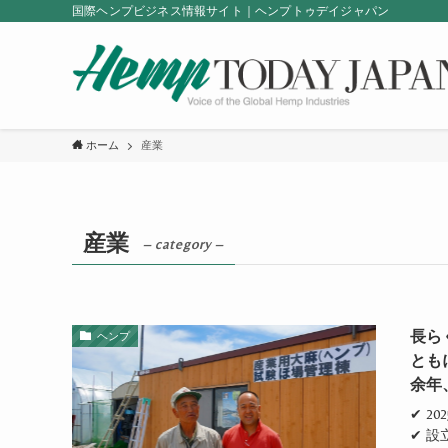
国際ヘンプビジネス情報サイト｜ヘンプトゥデイジャパン
ホーム
産業
産業
– category –
長ら
ヘンプ
とも
余年
✔ 
✔ 