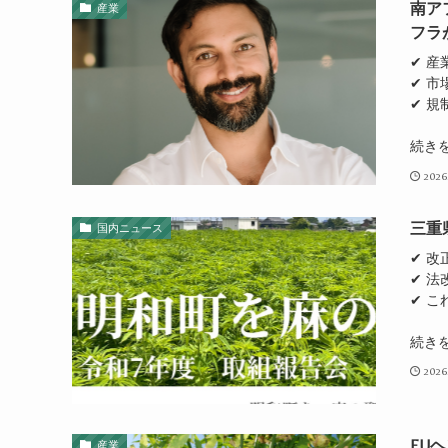
南ア
産業
フラ
✔ 
✔ 市
✔ 
続き
2026
三重
国内ニュース
✔ 改
✔ 法
✔ 
続き
2026
EU
産業