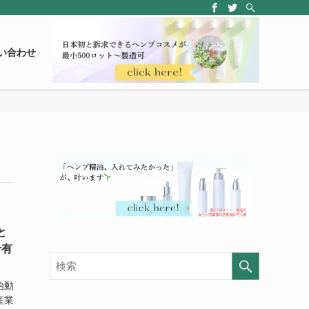
い合わせ
と
十有
始動
産業