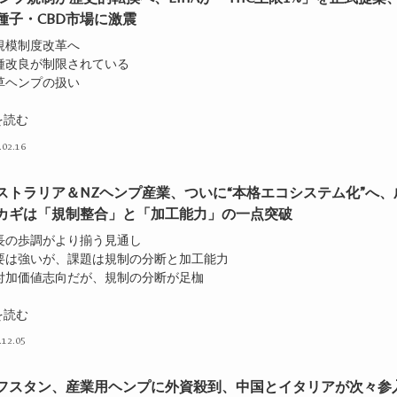
種子・CBD市場に激震
大規模制度改革へ
品種改良が制限されている
全草ヘンプの扱い
を読む
.02.16
ストラリア＆NZヘンプ産業、ついに“本格エコシステム化”へ、
カギは「規制整合」と「加工能力」の一点突破
成長の歩調がより揃う見通し
需要は強いが、課題は規制の分断と加工能力
高付加価値志向だが、規制の分断が足枷
を読む
.12.05
フスタン、産業用ヘンプに外資殺到、中国とイタリアが次々参