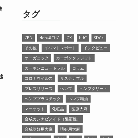
ゴ
リ
階
タグ
ー
CBD
delta-8 THC
GX
HHC
SDGs
その他
イベントレポート
インタビュー
オーガニック
カーボンクレジット
カーボンニュートラル
コラム
越
コロナウイルス
サステナブル
プレスリリース
ヘンプ
ヘンプクリート
ヘンププラスチック
ヘンプ精油
マーケット
化粧品
医療大麻
合成カンナビノイド（酩酊性）
合成嗜好用大麻
嗜好用大麻