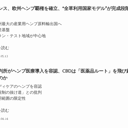
ンス、欧州ヘンプ覇権を確立、“全草利用国家モデル”が完成段
欧州最大の産業用ヘンプ原料輸出国へ
産基盤
グラン・テスト地域が中心地
を読む
.05.13
判所がヘンプ医療導入を容認、CBDは「医薬品ルート」を飛び
のか
メディケアのヘンプを容認
「規制の抜け道」との批判
適用範囲の限定性
を読む
.04.24