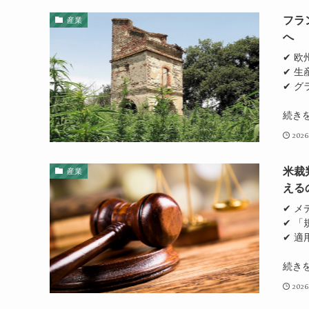
フラ
産業
へ
✔ 
✔ 生
✔ 
続き
2026
米裁
産業
える
✔ 
✔ 
✔ 
続き
2026