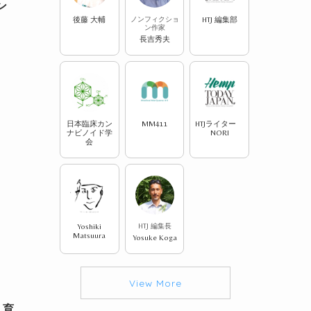
ン
後藤 大輔
ノンフィクショ
HTJ 編集部
ン作家
長吉秀夫
日本臨床カン
MM411
HTJライター
ナビノイド学
NORI
会
Yoshiki
HTJ 編集長
Matsuura
Yosuke Koga
View More
、育