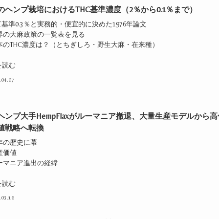
のヘンプ栽培におけるTHC基準濃度（2％から0.1％まで）
HC基準0.3％と実務的・便宜的に決めた1976年論文
世界の大麻政策の一覧表を見る
日本のTHC濃度は？（とちぎしろ・野生大麻・在来種）
を読む
.04.07
ヘンプ大手HempFlaxがルーマニア撤退、大量生産モデルから高
値戦略へ転換
4年の歴史に幕
産価値
ルーマニア進出の経緯
を読む
.03.16