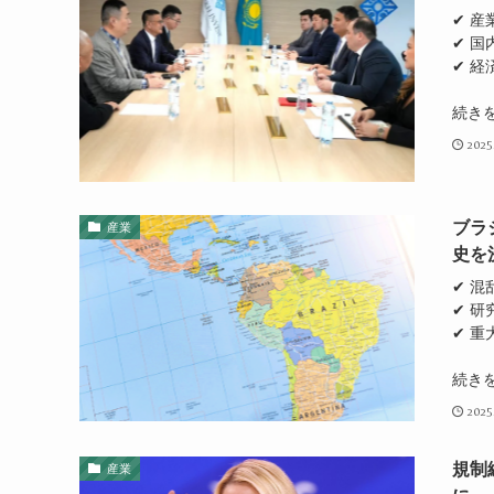
✔ 
✔ 国
✔ 
続き
2025
ブラ
産業
史を
✔ 混
✔ 
✔ 重
続き
2025
規制
産業