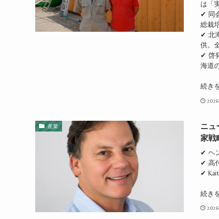
は「
✔ 
総栽
✔ 
供。
✔ 
海道
続き
2026
ニュ
産業
家戦
✔ 
✔ 
✔ Ka
続き
2026