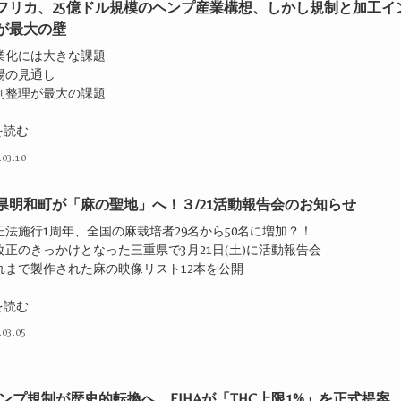
フリカ、25億ドル規模のヘンプ産業構想、しかし規制と加工イ
が最大の壁
産業化には大きな課題
場の見通し
規制整理が最大の課題
を読む
.03.10
県明和町が「麻の聖地」へ！３/21活動報告会のお知らせ
正法施行1周年、全国の麻栽培者29名から50名に増加？！
改正のきっかけとなった三重県で3月21日(土)に活動報告会
これまで製作された麻の映像リスト12本を公開
を読む
.03.05
ヘンプ規制が歴史的転換へ、EIHAが「THC上限1%」を正式提案