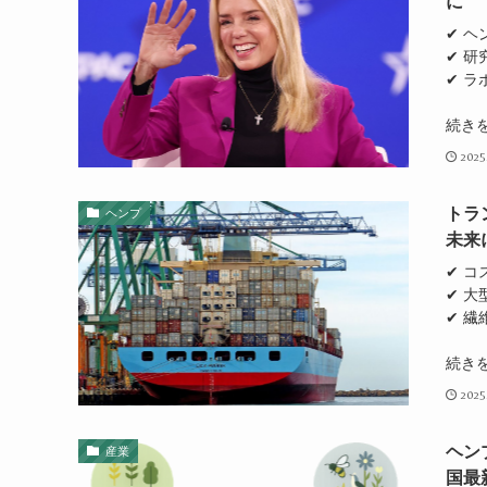
に
✔ 
✔ 研
✔ 
続き
2025
トラ
ヘンプ
未来
✔ 
✔ 
✔ 繊
続き
2025
ヘン
産業
国最