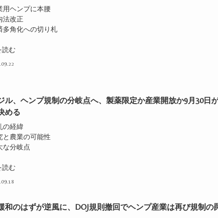
産業用ヘンプに本腰
内法改正
経済多角化への切り札
を読む
.09.22
ジル、ヘンプ規制の分岐点へ、製薬限定か産業開放か9月30日
決める
乱の経緯
研究と農業の可能性
大な分岐点
を読む
.09.18
緩和のはずが逆風に、DOJ規則撤回でヘンプ産業は再び規制の