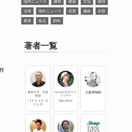
国内ニュース
建材
建築
文化
栽培
法律
海外ニュース
産業
繊維
衣類
農業
食品
飼料
著者一覧
付
麻布大学 名誉
HempTODAYアド
大麻博物館
教授
バイザー
パトリック コ
Riki Hiroi
リンズ