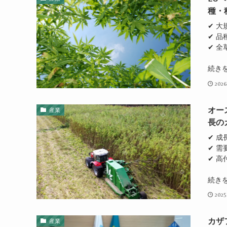
種・
✔ 
✔ 
✔ 
続き
2026
オー
産業
長の
✔ 
✔ 
✔ 
続き
2025
カザ
産業