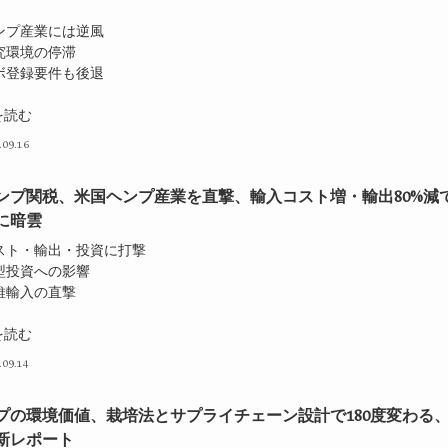
ヘンプ産業には逆風
究環境の停滞
ラボ登録要件も後退
を読む
.09.16
ンプ関税、米国ヘンプ産業を直撃、輸入コスト増・輸出80%減
に暗雲
コスト・輸出・投資に打撃
大型投資への影響
維輸入の直撃
を読む
.09.14
プの環境価値、栽培法とサプライチェーン設計で180度変わる
新レポート