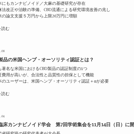
日本にもカンナビノイド／大麻の基礎研究が存在
大麻法改正や治験の準備、CBD流通による研究環境改善の兆し
従来の論文支援５万円から上限20万円に増額
を読む
.08
D製品の米国ヘンプ・オーソリティ認証とは？
も著名な米国におけるCBD製品の認証制度の1つ
認証費用が高いが、合法性と品質性の担保として機能
日本のユーザーは、米国ヘンプ・オーソリティ認証＋αが必要
を読む
.04
臨床カンナビノイド学会 第7回学術集会を11月14日（日）に
厚労省研究班の研究代表者が大会長