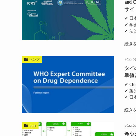
and
サイ
✔ 日
✔ 
✔ 
続き
2022.09
ヘンプ
タイ
準値
✔ C
✔ 
✔ 日
続き
2022.01
CBD
希少