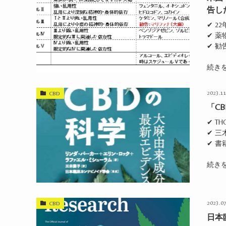
告し
✔ 2
✔ 薬
✔ 勧
続き
2023.11
CBD
「C
✔ T
✔ 
✔ 書
続き
2023.07
CBD
日本