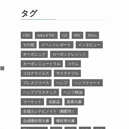
ゴ
リ
タグ
ー
CBD
delta-8 THC
GX
HHC
SDGs
その他
イベントレポート
インタビュー
オーガニック
カーボンクレジット
カーボンニュートラル
コラム
残留
コロナウイルス
サステナブル
プレスリリース
ヘンプ
ヘンプクリート
ヘンププラスチック
ヘンプ精油
マーケット
化粧品
医療大麻
合成カンナビノイド（酩酊性）
合成嗜好用大麻
嗜好用大麻