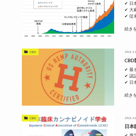
✔ 
✔ 
✔ 
続き
2021.12
CBD
CB
✔ 最
✔ 
✔ 
続き
2021.11
CBD
日本
✔ 