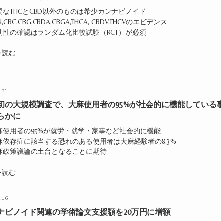
要なTHCとCBD以外のものは希少カンナビノイド
N,CBC,CBG,CBDA,CBGA,THCA, CBDV,THCVのエビデンス
有効性の確認はランダム化比較試験（RCT）が必須
を読む
.21
初の大規模調査で、大麻使用者の95%が社会的に機能している
らかに
麻使用者の95%が就労・就学・家事など社会的に機能
麻依存症に該当する恐れのある使用者は大麻経験者の8.3%
大麻政策議論の土台となることに期待
を読む
.16
ナビノイド関連の学術論文支援額を20万円に増額