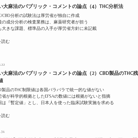
い大麻法のパブリック・コメントの論点（4）THC分析法
HC/CBD分析の試験法は厚労省が独自に作成
今後の成分分析の検査業務は、麻薬研究者が担う
最も大きな課題、標準品の入手が厚労省方針に未記載
を読む
.22
い大麻法のパブリック・コメントの論点（2）CBD製品のTHC
値
BD製品のTHC制限値は各国バラバラで統一的な値がない
労省が科学的根拠としたEFSAの数値には根拠がないと指摘
今回は『暫定値」とし、日本人を使った臨床試験実施を求める
を読む
.31