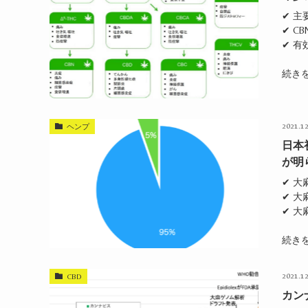
✔ 主
✔ CB
✔ 
続き
2021.12
ヘンプ
日本
が明
✔ 大
✔ 大
✔ 
続き
2021.12
CBD
カン