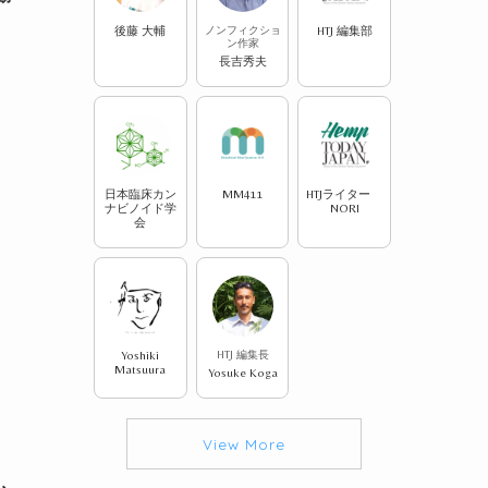
後藤 大輔
ノンフィクショ
HTJ 編集部
ン作家
長吉秀夫
日本臨床カン
MM411
HTJライター
ナビノイド学
NORI
会
Yoshiki
HTJ 編集長
Matsuura
Yosuke Koga
View More