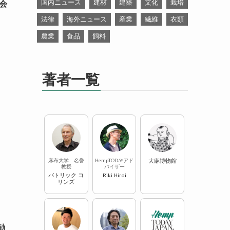
国内ニュース
建材
建築
文化
栽培
会
法律
海外ニュース
産業
繊維
衣類
農業
食品
飼料
著者一覧
麻布大学 名誉
HempTODAYアド
大麻博物館
教授
バイザー
パトリック コ
Riki Hiroi
リンズ
勧