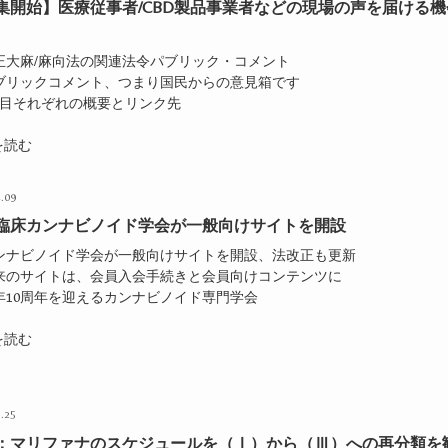
集開始】医療従事者/CBD製品事業者などの現場の声を届ける機
改正大麻/麻向法の関連法令パブリック・コメント
パブリックコメント、つまり国民からの意見箱です
5項目それぞれの概要とリンク先
を読む
.09
臨床カンナビノイド学会が一般向けサイトを開設
カンナビノイド学会が一般向けサイトを開設、法改正も更新
旧来のサイトは、会員入会手続きと会員向けコンテンツに
今年10周年を迎えるカンナビノイド専門学会
を読む
.25
：マリファナのスケジュールを（Ⅰ）から（Ⅲ）への再分類を