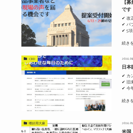
【募
です
✔ 
✔ 
✔ 
続き
2024.04
CBD
日本
✔ 
✔ 
✔ 
続き
2024.01
嗜好用大麻
米国