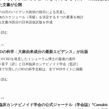
た文書が公開
2年10月のバイデン大統領の指示による見直し
物のスケジュール（等級）を決定する 8 つの要素を検討
告文書78頁分の日本語仮訳版を作成
を読む
.25
BDの科学：大麻由来成分の最新エビデンス」が出版
HCやCBDを発見したミシューラム博士の最後の遺作
三木直子［訳］と日本臨床カンナビノイド学会［監訳］
籍で引用したCBDの科学文献は、全てWEBサイトに掲載
を読む
.10
臨床カンナビノイド学会の公式ジャーナル（学会誌）“Cannabis