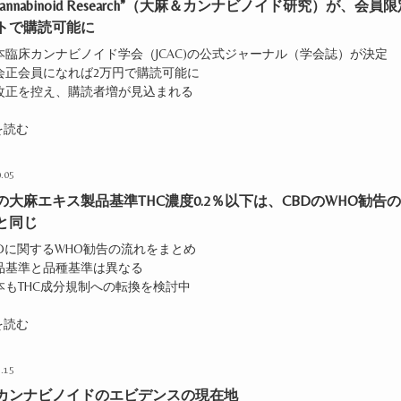
 Cannabinoid Research”（大麻＆カンナビノイド研究）が、会員
トで購読可能に
本臨床カンナビノイド学会（JCAC)の公式ジャーナル（学会誌）が決定
学会正会員になれば2万円で購読可能に
法改正を控え、購読者増が見込まれる
を読む
.05
の大麻エキス製品基準THC濃度0.2％以下は、CBDのWHO勧告
と同じ
BDに関するWHO勧告の流れをまとめ
製品基準と品種基準は異なる
本もTHC成分規制への転換を検討中
を読む
.15
カンナビノイドのエビデンスの現在地