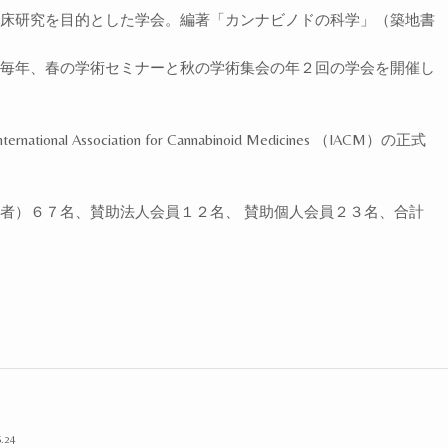
床研究を目的とした学会。編著「カンナビノドの科学」（築地書
毎年、春の学術セミナーと秋の学術集会の年２回の学会を開催し
Association for Cannabinoid Medicines （IACM）の正式
者）６７名、賛助法人会員１２名、 賛助個人会員２３名、合計
.24