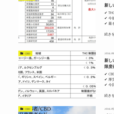
新し
✔ T
✔ 
✔ 
続き
2024.06
CBD
新し
限度
✔ C
✔ 厚
✔ 
続き
2024.05
CBD