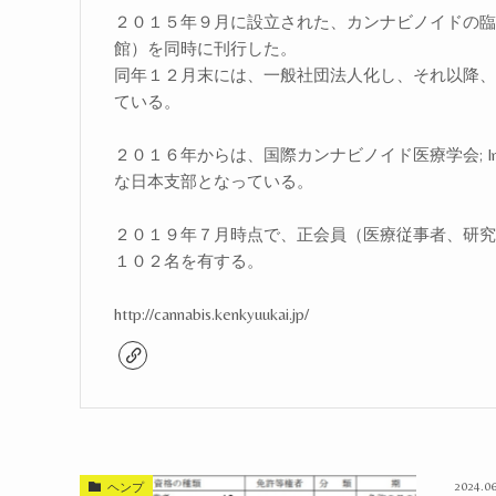
２０１５年９月に設立された、カンナビノイドの臨
館）を同時に刊行した。
同年１２月末には、一般社団法人化し、それ以降、
ている。
２０１６年からは、国際カンナビノイド医療学会; International 
な日本支部となっている。
２０１９年７月時点で、正会員（医療従事者、研究
１０２名を有する。
http://cannabis.kenkyuukai.jp/
2024.06
ヘンプ