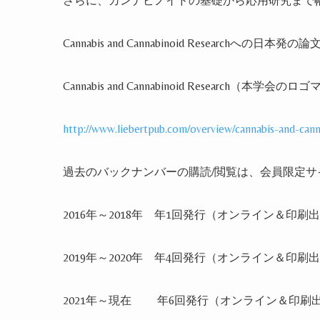
さらに、カンナビノイドの基礎から応用研究まで
Cannabis and Cannabinoid Research
への日本発の論
Cannabis and Cannabinoid Research
（本学会のロゴ
http://www.liebertpub.com/overview/cannabis-and-cann
過去のバックナンバーの購読
/
閲覧は、会員限定サ
2016
年～
2018
年 年
1
回発行（オンライン＆印刷出
2019
年～
2020
年 年
4
回発行（オンライン＆印刷出
2021
年～現在
年
6
回発行（オンライン＆印刷