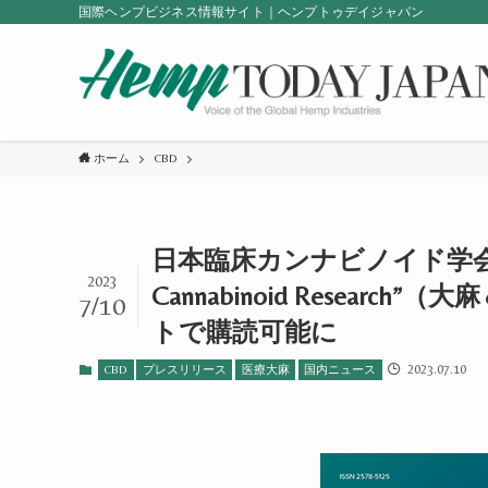
国際ヘンプビジネス情報サイト｜ヘンプトゥデイジャパン
ホーム
CBD
日本臨床カンナビノイド学会の公
2023
Cannabinoid Resea
7/10
トで購読可能に
2023.07.10
CBD
プレスリリース
医療大麻
国内ニュース