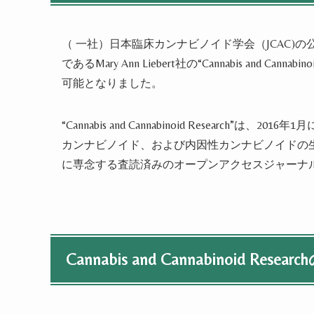
（
一社）日本臨床カンナビノイド学会（
JCAC)
の
である
Mary Ann Liebert
社の
“Cannabis and Cannabino
可能となりました。
“Cannabis and Cannabinoid Research”
は、
2016
年
1
月
カンナビノイド、および内因性カンナビノイドの
に専念する査読済みのオープンアクセスジャーナ
Cannabis and Cannabinoid Research