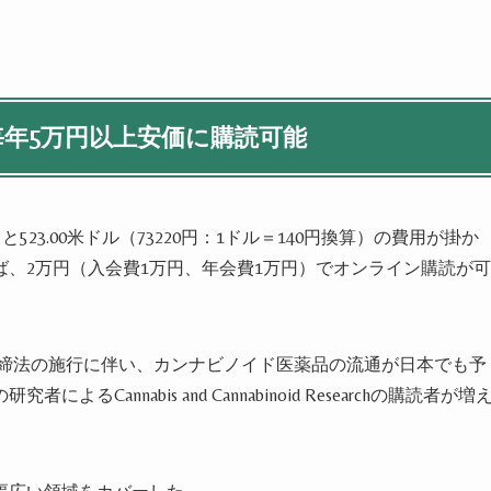
毎年
5
万円以上安価に購読可能
ると
523.00
米ドル（
73220
円：
1
ドル＝
140
円換算）の費用が掛か
ば、
2
万円（入会費
1
万円、年会費
1
万円）でオンライン購読が可
締法の施行に伴い、カンナビノイド医薬品の流通が日本でも予
の研究者による
Cannabis and Cannabinoid Research
の購読者が増