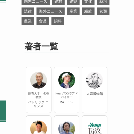
国内ニュース
建材
建築
文化
栽培
法律
海外ニュース
産業
繊維
衣類
農業
食品
飼料
著者一覧
麻布大学 名誉
HempTODAYアド
大麻博物館
教授
バイザー
パトリック コ
Riki Hiroi
リンズ