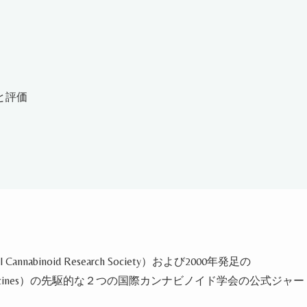
と評価
l Cannabinoid Research Society
）および
2000
年発足の
cines
）の先駆的な２つの国際カンナビノイド学会の公式ジャー