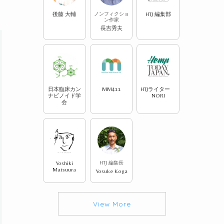
後藤 大輔
ノンフィクショ
HTJ 編集部
ン作家
長吉秀夫
日本臨床カン
MM411
HTJライター
ナビノイド学
NORI
会
Yoshiki
HTJ 編集長
Matsuura
Yosuke Koga
View More