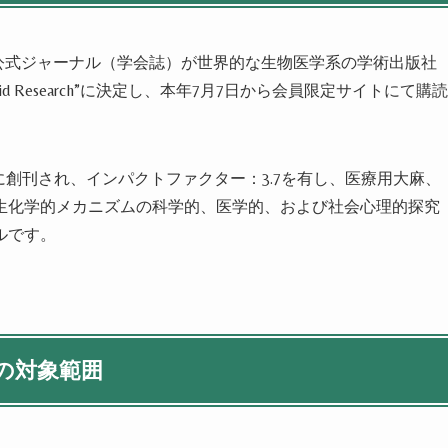
公式ジャーナル（学会誌）が世界的な生物医学系の学術出版社
id Research”
に決定し、本年
7
月
7
日から会員限定サイトにて購読
に創刊され、インパクトファクター：
3.7
を有し、医療用大麻、
生化学的メカニズムの科学的、医学的、および社会心理的探究
ルです。
の対象範囲