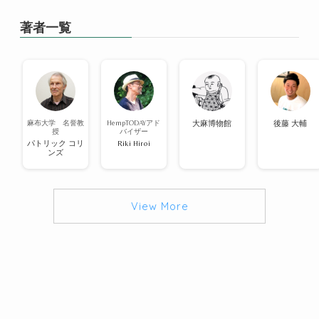
著者一覧
麻布大学 名誉教
HempTODAYアド
大麻博物館
後藤 大輔
授
バイザー
パトリック コリ
Riki Hiroi
ンズ
View More