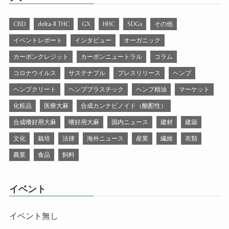
CBD
delta-8 THC
GX
HHC
SDGs
その他
イベントレポート
インタビュー
オーガニック
カーボンクレジット
カーボンニュートラル
コラム
コロナウイルス
サステナブル
プレスリリース
ヘンプ
ヘンプクリート
ヘンププラスチック
ヘンプ精油
マーケット
化粧品
医療大麻
合成カンナビノイド（酩酊性）
合成嗜好用大麻
嗜好用大麻
国内ニュース
建材
建築
文化
栽培
法律
海外ニュース
産業
繊維
衣類
農業
食品
飼料
イベント
イベント無し