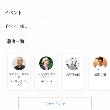
イベント
イベント無し
著者一覧
麻布大学 名誉教
HempTODAYアド
大麻博物館
後藤 大輔
授
バイザー
パトリック コリ
Riki Hiroi
ンズ
View More