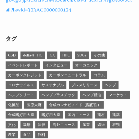
ail?lawId=323AC0000000124
タグ
CBD
delta-8 THC
GX
HHC
SDGs
その他
イベントレポート
インタビュー
オーガニック
カーボンクレジット
カーボンニュートラル
コラム
コロナウイルス
サステナブル
プレスリリース
ヘンプ
ヘンプクリート
ヘンププラスチック
ヘンプ精油
マーケット
化粧品
医療大麻
合成カンナビノイド（酩酊性）
合成嗜好用大麻
嗜好用大麻
国内ニュース
建材
建築
文化
栽培
法律
海外ニュース
産業
繊維
衣類
農業
食品
飼料