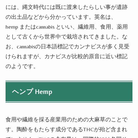
には、縄文時代には既に渡来したらしい事が遺跡
の出土品などから分かっています。英名は、
hemp
または
cannabis
といい、繊維用、食用、薬用
として古くから世界中で栽培されてきました。な
お、
cannabis
の日本語標記でカンナビスが多く見受
けられますが、カナビスが比較的原音に近い標記
のようです。
ヘンプ Hemp
食用や繊維を採る産業用のための大麻草のことで
す。陶酔をもたらす成分であるTHCが殆ど含まれ