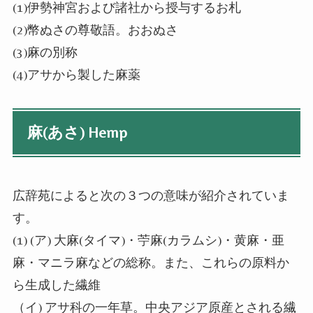
(1)伊勢神宮および諸社から授与するお札
(2)幣ぬさの尊敬語。おおぬさ
(3)麻の別称
(4)アサから製した麻薬
麻(あさ) Hemp
広辞苑によると次の３つの意味が紹介されていま
す。
(1) (ア) 大麻(タイマ)・苧麻(カラムシ)・黄麻・亜
麻・マニラ麻などの総称。また、これらの原料か
ら生成した繊維
（イ) アサ科の一年草。中央アジア原産とされる繊