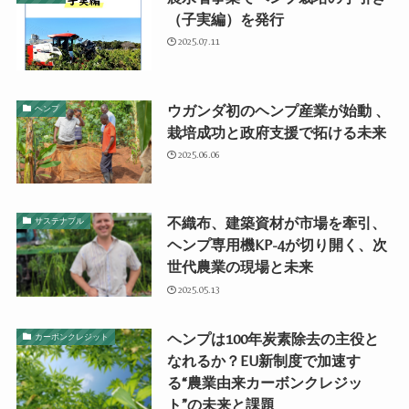
（子実編）を発行
2025.07.11
ウガンダ初のヘンプ産業が始動 、
ヘンプ
栽培成功と政府支援で拓ける未来
2025.06.06
不織布、建築資材が市場を牽引、
サステナブル
ヘンプ専用機KP-4が切り開く、次
世代農業の現場と未来
2025.05.13
ヘンプは100年炭素除去の主役と
カーボンクレジット
なれるか？EU新制度で加速す
る“農業由来カーボンクレジッ
ト”の未来と課題