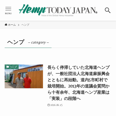
MENU
ホーム
ヘンプ
ヘンプ
– category –
長らく停滞していた北海道ヘンプ
ヘンプ
が、一般社団法人北海道麻振興会
とともに再始動。道内5市町村で
栽培開始。2013年の道議会質問か
ら十有余年、北海道ヘンプ産業は
「実装」の段階へ
2026.06.15