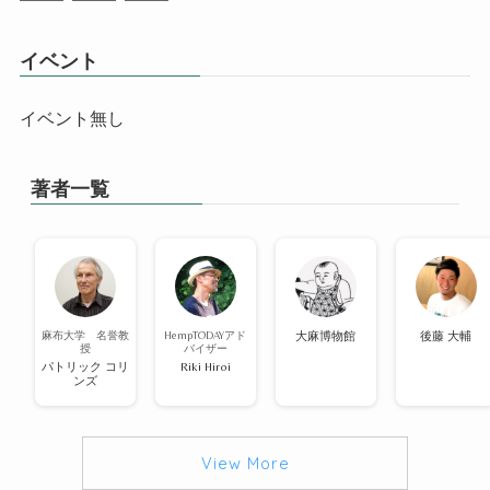
イベント
イベント無し
著者一覧
麻布大学 名誉教
HempTODAYアド
大麻博物館
後藤 大輔
授
バイザー
パトリック コリ
Riki Hiroi
ンズ
View More