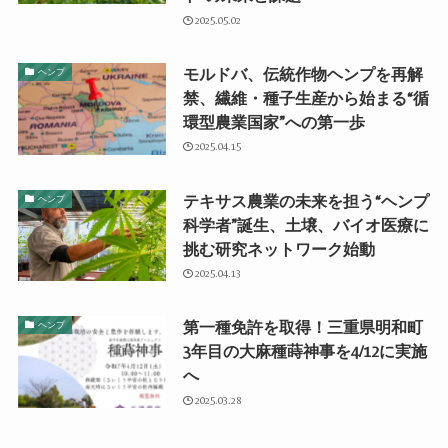
2025.05.02
モルドバ、伝統作物ヘンプを再解
ヘンプ
禁、繊維・種子生産から始まる“循
環型農業国家”への第一歩
2025.04.15
テキサス農業の未来を担う“ヘンプ
ヘンプ
科学者”誕生、土壌、バイオ医療に
挑む研究ネットワーク始動
2025.04.13
第一種免許を取得！三重県明和町
ヘンプ
3年目の大麻種蒔神事を4/12に実施
へ
2025.03.28