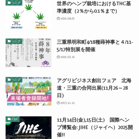
世界のヘンプ栽培におけるTHC基
ヘンプ
準濃度（2％から0.1％まで）
2026.04.07
三重県明和町4/18種蒔神事と４/11-
ヘンプ
5/17特別展を開催
2026.03.26
アグリビジネス創出フェア 北海
ヘンプ
道・三重の合同出展(11月26～28
日)
2025.11.11
11月14日(金),15日(土) 国際ヘン
CBD
プ博覧会: JIHE（ジャイヘ）2025開
催!!