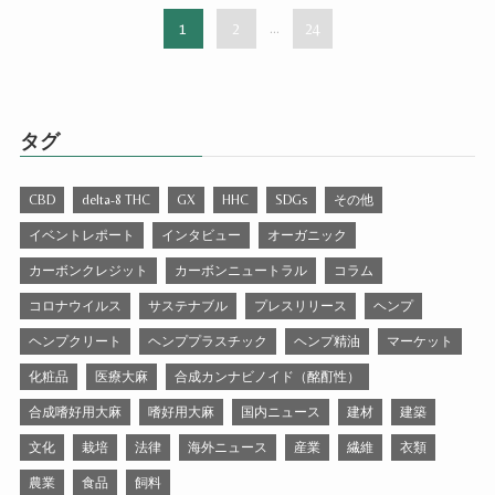
1
2
...
24
タグ
CBD
delta-8 THC
GX
HHC
SDGs
その他
イベントレポート
インタビュー
オーガニック
カーボンクレジット
カーボンニュートラル
コラム
コロナウイルス
サステナブル
プレスリリース
ヘンプ
ヘンプクリート
ヘンププラスチック
ヘンプ精油
マーケット
化粧品
医療大麻
合成カンナビノイド（酩酊性）
合成嗜好用大麻
嗜好用大麻
国内ニュース
建材
建築
文化
栽培
法律
海外ニュース
産業
繊維
衣類
農業
食品
飼料