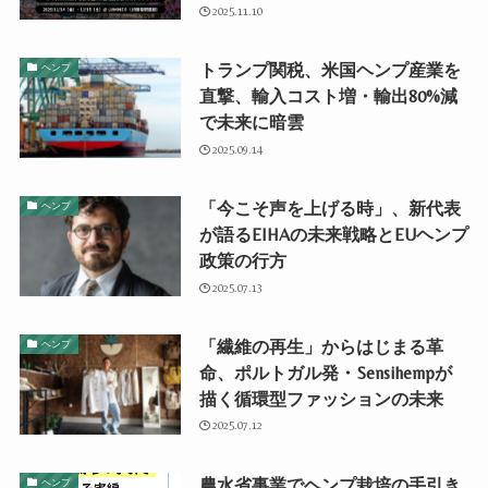
2025.11.10
トランプ関税、米国ヘンプ産業を
ヘンプ
直撃、輸入コスト増・輸出80%減
で未来に暗雲
2025.09.14
「今こそ声を上げる時」、新代表
ヘンプ
が語るEIHAの未来戦略とEUヘンプ
政策の行方
2025.07.13
「繊維の再生」からはじまる革
ヘンプ
命、ポルトガル発・Sensihempが
描く循環型ファッションの未来
2025.07.12
農水省事業でヘンプ栽培の手引き
ヘンプ