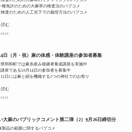
第一種免許のための大麻草の検査法のパブコメ
THC検査のための人工光下での栽培方法のパブコメ
を読む
.10.14
月14日（月・祝）麻の体感・体験講座の参加者募集
重県明和町では麻糸産み後継者養成講座を実施中
講座である10月14日の参加者を募集中
月13日には麻と絹を機織する2つの神社でのお祭り
を読む
.10.11
い大麻のパブリックコメント第二弾（2）9月26日締切分
大麻製品の範囲に関するパブコメ