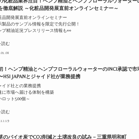
の化粧品業界注目！ヘンプ精油とヘンプフローラルウォーター
を徹底解説 ～化粧品開発展直前オンラインセミナー～
化粧品開発展直前オンラインセミナー
展示製品のサンプル情報を限定で先行公開！
ンプ精油近況プレスリリース情報も👀
を読む
.01.08
初！ヘンプ精油とヘンプフローラルウォーターのINCI承認で市
〜HSI JAPANとジャイド社が業務提携
ジャイド社との業務提携
迅速に市場へ届ける体制を構築
小ロット500個～
を読む
.12.19
草のバイオ炭でCO2削減と土壌改良の試み－三重県明和町