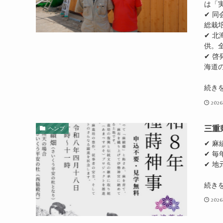
は「
✔ 
総栽
✔ 
供。
✔ 
海道
続き
2026
三重県
ヘンプ
✔ 
✔ 毎
✔ 地
続き
2026