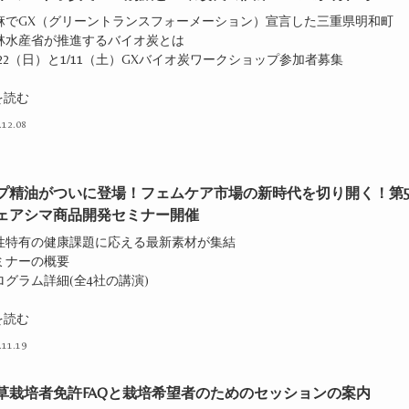
大麻でGX（グリーントランスフォーメーション）宣言した三重県明和町
農林水産省が推進するバイオ炭とは
2/22（日）と1/11（土）GXバイオ炭ワークショップ参加者募集
を読む
.12.08
プ精油がついに登場！フェムケア市場の新時代を切り開く！第5
ェアシマ商品開発セミナー開催
女性特有の健康課題に応える最新素材が集結
ミナーの概要
ログラム詳細(全4社の講演)
を読む
.11.19
草栽培者免許FAQと栽培希望者のためのセッションの案内