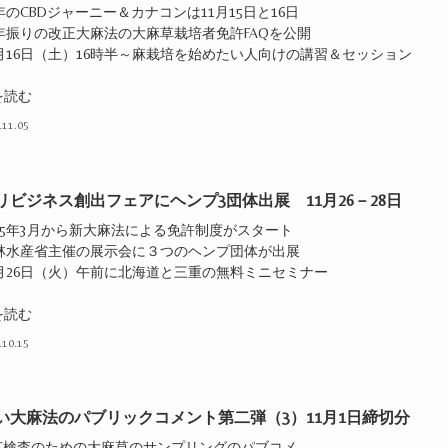
年のCBDジャーニー＆カナコンは11月15日と16日
5年振りの改正大麻法の大麻草栽培者免許FAQを公開
1月16日（土）16時半～麻栽培を始めたい人向けの講習＆セッション
を読む
.11.05
リビジネス創出フェアにヘンプ3団体出展 11月26－28日
025年3月から新大麻法による免許制度がスタート
農林水産省主催の展示会に３つのヘンプ団体が出展
1月26日（火）午前に北海道と三重の無料ミニセミナー
を読む
.10.15
い大麻法のパブリックコメント第二弾（3）11月1日締切分
THC検査のための大麻草のサンプリングのパブコメ