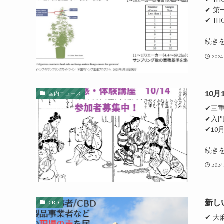
✔ 
✔ 
続き
2024
10
国内ニュース
✔三
✔入門
✔10
続き
2024
新し
CBD
✔ 