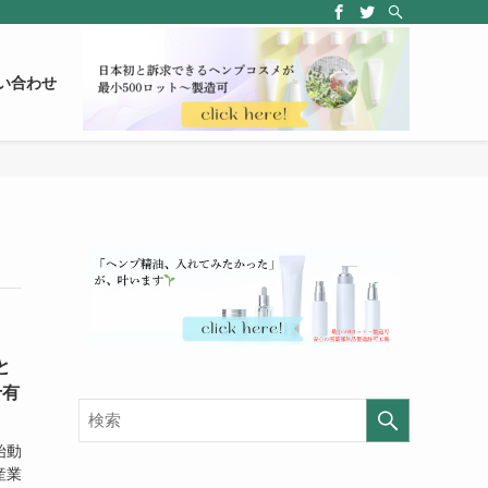
い合わせ
と
十有
始動
産業