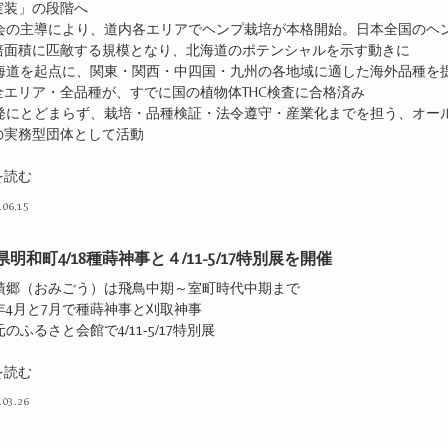
実装」の段階へ
同会の主導により、道内各エリアでヘンプ栽培が本格開始。日本全国のヘ
培面積に匹敵する規模となり、北海道のポテンシャルを示す動きに
北海道を起点に、関東・関西・中四国・九州の各地域に適した海外品種を
全エリア・全品種が、すでに国の植物体THC検査に合格済み
啓発にとどまらず、栽培・品種検証・法令遵守・産業化までを担う、オー
の実務型団体として活動
を読む
.06.15
明和町4/18種蒔神事と４/11-5/17特別展を開催
麻績郷（おみごう）は飛鳥中期～室町時代中期まで
年4月と7月で種蒔神事と刈取神事
元のふるさと会館で4/11-5/17特別展
を読む
.03.26