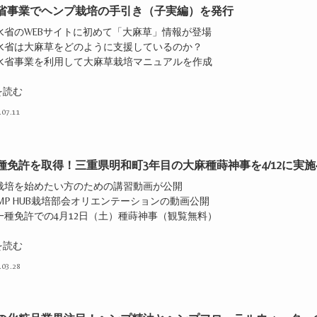
省事業でヘンプ栽培の手引き（子実編）を発行
農水省のWEBサイトに初めて「大麻草」情報が登場
農水省は大麻草をどのように支援しているのか？
農水省事業を利用して大麻草栽培マニュアルを作成
を読む
.07.11
種免許を取得！三重県明和町3年目の大麻種蒔神事を4/12に実施
麻栽培を始めたい方のための講習動画が公開
EMP HUB栽培部会オリエンテーションの動画公開
一種免許での4月12日（土）種蒔神事（観覧無料）
を読む
.03.28