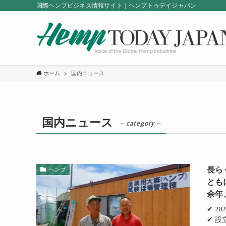
国際ヘンプビジネス情報サイト｜ヘンプトゥデイジャパン
ホーム
国内ニュース
国内ニュース
– category –
長ら
ヘンプ
とも
余年
✔ 
✔ 