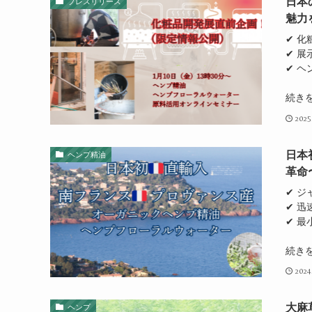
日本
プレスリリース
魅力
✔ 
✔ 
✔ ヘ
続き
2025
日本
ヘンプ精油
革命
✔ 
✔ 
✔ 最
続き
2024
大麻
ヘンプ