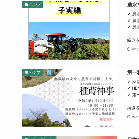
農水
ヘンプ
✔ 
✔ 
✔ 
続き
2025
第一
ヘンプ
✔ 
✔ H
✔ 第
続き
2025