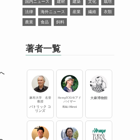
国内ニュース
建材
建築
文化
栽培
法律
海外ニュース
産業
繊維
衣類
農業
食品
飼料
著者一覧
へ
麻布大学 名誉
HempTODAYアド
大麻博物館
教授
バイザー
パトリック コ
Riki Hiroi
リンズ