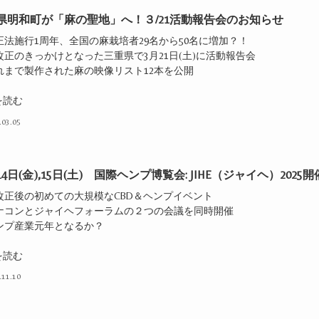
県明和町が「麻の聖地」へ！３/21活動報告会のお知らせ
正法施行1周年、全国の麻栽培者29名から50名に増加？！
改正のきっかけとなった三重県で3月21日(土)に活動報告会
これまで製作された麻の映像リスト12本を公開
を読む
.03.05
14日(金),15日(土) 国際ヘンプ博覧会: JIHE（ジャイヘ）2025開催
法改正後の初めての大規模なCBD＆ヘンプイベント
カナコンとジャイヘフォーラムの２つの会議を同時開催
ヘンプ産業元年となるか？
を読む
.11.10