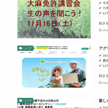
✔ 今
✔ 7
✔ 1
続き
2024
アグ
ヘンプ
✔ 2
✔ 
✔ 1
続き
2024
新し
ヘンプ
✔ 