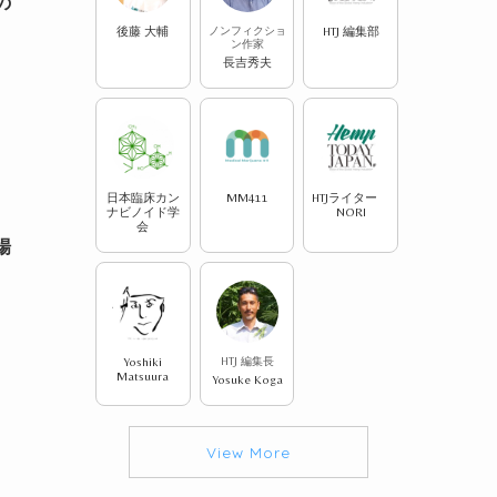
の
後藤 大輔
ノンフィクショ
HTJ 編集部
ン作家
長吉秀夫
日本臨床カン
MM411
HTJライター
ナビノイド学
NORI
会
場
Yoshiki
HTJ 編集長
Matsuura
Yosuke Koga
View More