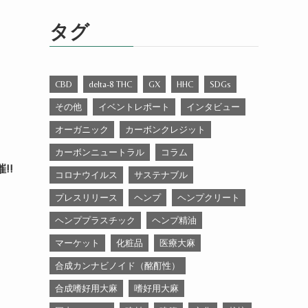
ゴ
リ
タグ
ー
CBD
delta-8 THC
GX
HHC
SDGs
その他
イベントレポート
インタビュー
オーガニック
カーボンクレジット
カーボンニュートラル
コラム
!!
コロナウイルス
サステナブル
プレスリリース
ヘンプ
ヘンプクリート
ヘンププラスチック
ヘンプ精油
マーケット
化粧品
医療大麻
合成カンナビノイド（酩酊性）
合成嗜好用大麻
嗜好用大麻