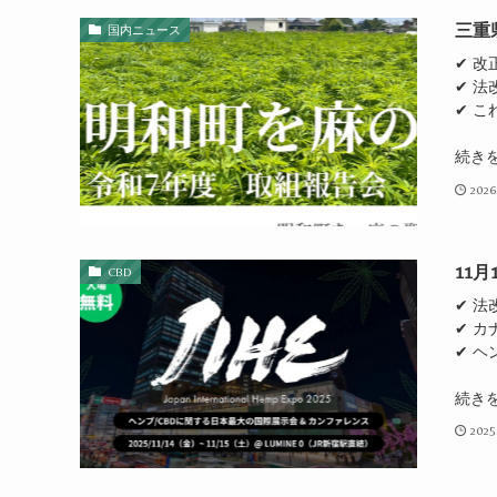
三重
国内ニュース
✔ 改
✔ 法
✔ 
続き
2026
11月
CBD
✔ 
✔ 
✔ 
続き
2025