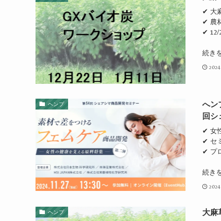
✔ 
✔ 
✔ 1
続き
2024
へン
ヘンプ
回シ
✔ 
✔ セ
✔ プ
続き
2024
大麻
ヘンプ