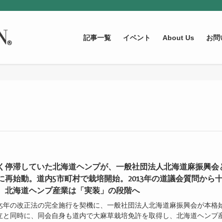
記事一覧
イベント
About Us
お問
く停滞していた北海道ヘンプが、一般社団法人北海道麻振興会
に再始動。道内5市町村で栽培開始。2013年の道議会質問から
、北海道ヘンプ産業は「実装」の段階へ
2025年の改正法の完全施行を契機に、一般社団法人北海道麻振興会が本格
設立と同時に、同会自身も道内で大麻草栽培免許を取得し、北海道ヘンプ