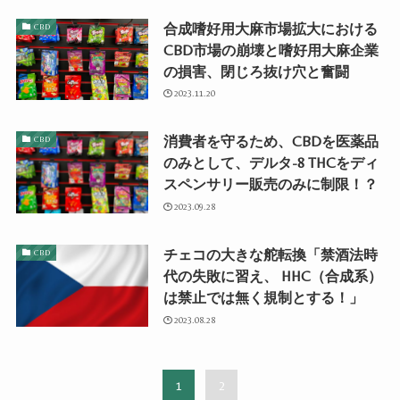
合成嗜好用大麻市場拡大における
CBD
CBD市場の崩壊と嗜好用大麻企業
の損害、閉じろ抜け穴と奮闘
2023.11.20
消費者を守るため、CBDを医薬品
CBD
のみとして、デルタ-8 THCをディ
スペンサリー販売のみに制限！？
2023.09.28
チェコの大きな舵転換「禁酒法時
CBD
代の失敗に習え、 HHC（合成系）
は禁止では無く規制とする！」
2023.08.28
1
2