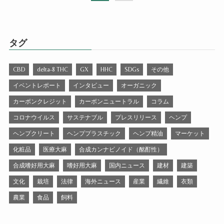
タグ
CBD
delta-8 THC
GX
HHC
SDGs
その他
イベントレポート
インタビュー
オーガニック
カーボンクレジット
カーボンニュートラル
コラム
コロナウイルス
サステナブル
プレスリリース
ヘンプ
ヘンプクリート
ヘンププラスチック
ヘンプ精油
マーケット
化粧品
医療大麻
合成カンナビノイド（酩酊性）
合成嗜好用大麻
嗜好用大麻
国内ニュース
建材
建築
文化
栽培
法律
海外ニュース
産業
繊維
衣類
農業
食品
飼料