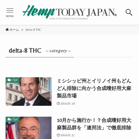
MENU
ホーム
delta-8 THC
delta-8 THC
– category –
ミシシッピ州とイリノイ州もどん
CBD
どん排除に向かう合成嗜好用大麻
製品市場
2024.07.18
10月から施行か！？合成嗜好用大
CBD
麻製品群を「連邦法」で徹底排除
2024.07.17