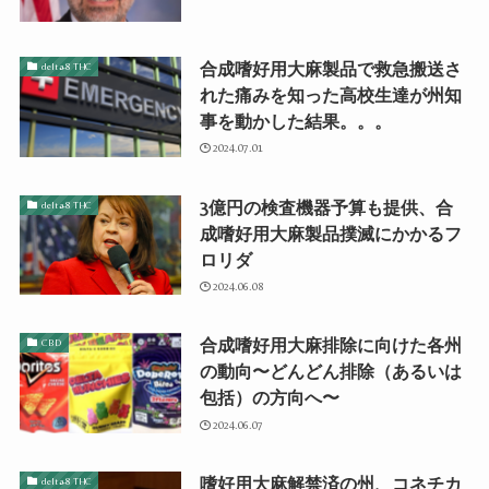
合成嗜好用大麻製品で救急搬送さ
delta-8 THC
れた痛みを知った高校生達が州知
事を動かした結果。。。
2024.07.01
3億円の検査機器予算も提供、合
delta-8 THC
成嗜好用大麻製品撲滅にかかるフ
ロリダ
2024.06.08
合成嗜好用大麻排除に向けた各州
CBD
の動向〜どんどん排除（あるいは
包括）の方向へ〜
2024.06.07
嗜好用大麻解禁済の州、コネチカ
delta-8 THC