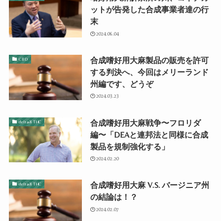
ットが告発した合成事業者達の行
末
2024.06.04
合成嗜好用大麻製品の販売を許可
CBD
する判決へ、今回はメリーランド
州編です、どうぞ
2024.03.23
合成嗜好用大麻戦争〜フロリダ
delta-8 THC
編〜「DEAと連邦法と同様に合成
製品を規制強化する」
2024.02.20
合成嗜好用大麻 V.S. バージニア州
delta-8 THC
の結論は！？
2024.02.07