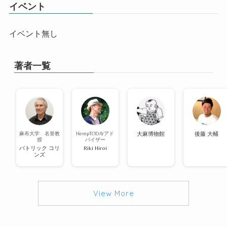
イベント
イベント無し
著者一覧
麻布大学 名誉教
HempTODAYアド
大麻博物館
後藤 大輔
授
バイザー
パトリック コリ
Riki Hiroi
ンズ
View More