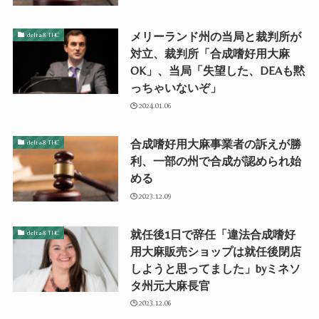
メリーランド州の当局と裁判所が
delta-8 THC
対立、裁判所「合成嗜好用大麻
OK」、当局「失望した、DEAも黙
っちゃいないぞ」
2024.01.06
合成嗜好用大麻事業者の訴えが勝
delta-8 THC
利、一部の州で合成が認められ始
める
2023.12.09
就任後1日で辞任「違法合成嗜好
delta-8 THC
用大麻販売ショップは就任後閉店
しようと思ってました」byミネソ
タ州元大麻長官
2023.12.06