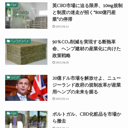
英CBD市場に迫る限界、10mg規制
CBD
と制度の迷走が招く“800億円産
業”の停滞
2025.04.12
90％CO₂削減を実現する断熱革
ヘンプクリート
命、ヘンプ建材の産業化に向けた
政策戦略
2025.04.01
20億ドル市場を解放せよ、ニュー
ヘンプ
ジーランド政府の規制改革が産業
用ヘンプの未来を握る
2025.03.21
ポルトガル、CBD化粧品を市場か
CBD
ら撤去