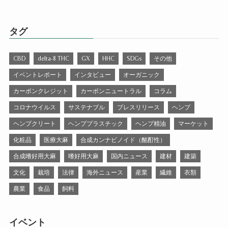
タグ
CBD
delta-8 THC
GX
HHC
SDGs
その他
イベントレポート
インタビュー
オーガニック
カーボンクレジット
カーボンニュートラル
コラム
コロナウイルス
サステナブル
プレスリリース
ヘンプ
ヘンプクリート
ヘンププラスチック
ヘンプ精油
マーケット
化粧品
医療大麻
合成カンナビノイド（酩酊性）
合成嗜好用大麻
嗜好用大麻
国内ニュース
建材
建築
文化
栽培
法律
海外ニュース
産業
繊維
衣類
農業
食品
飼料
イベント