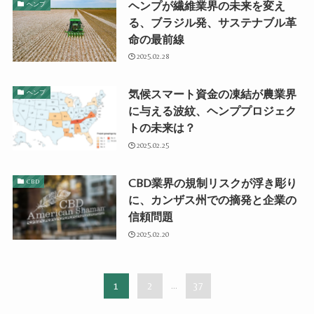
ヘンプが繊維業界の未来を変え
ヘンプ
る、ブラジル発、サステナブル革
命の最前線
2025.02.28
気候スマート資金の凍結が農業界
ヘンプ
に与える波紋、ヘンププロジェク
トの未来は？
2025.02.25
CBD業界の規制リスクが浮き彫り
CBD
に、カンザス州での摘発と企業の
信頼問題
2025.02.20
1
2
...
37