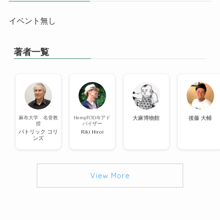
イベント無し
著者一覧
麻布大学 名誉教
HempTODAYアド
大麻博物館
後藤 大輔
授
バイザー
パトリック コリ
Riki Hiroi
ンズ
View More