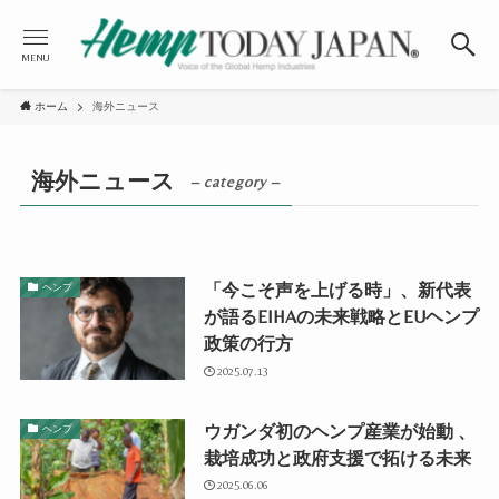
MENU
ホーム
海外ニュース
海外ニュース
– category –
「今こそ声を上げる時」、新代表
ヘンプ
が語るEIHAの未来戦略とEUヘンプ
政策の行方
2025.07.13
ウガンダ初のヘンプ産業が始動 、
ヘンプ
栽培成功と政府支援で拓ける未来
2025.06.06