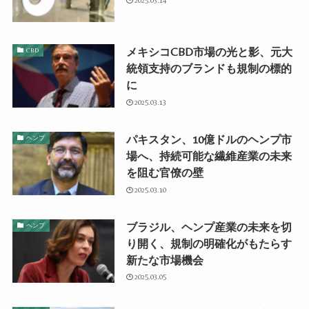
2025.03.14
メキシコCBD市場の光と影、元大
CBD
統領支持のブランドも規制の標的
に
2025.03.13
パキスタン、10億ドルのヘンプ市
ヘンプ
場へ、持続可能な繊維産業の未来
を阻む官僚の壁
2025.03.10
ブラジル、ヘンプ産業の未来を切
ヘンプ
り開く、規制の明確化がもたらす
新たな市場機会
2025.03.05