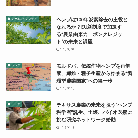
ヘンプは100年炭素除去の主役と
カーボンクレジット
なれるか？EU新制度で加速す
る“農業由来カーボンクレジッ
ト”の未来と課題
2025.05.02
モルドバ、伝統作物ヘンプを再解
ヘンプ
禁、繊維・種子生産から始まる“循
環型農業国家”への第一歩
2025.04.15
テキサス農業の未来を担う“ヘンプ
ヘンプ
科学者”誕生、土壌、バイオ医療に
挑む研究ネットワーク始動
2025.04.13