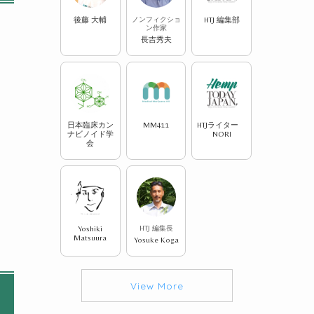
後藤 大輔
ノンフィクショ
HTJ 編集部
ン作家
長吉秀夫
日本臨床カン
MM411
HTJライター
ナビノイド学
NORI
会
Yoshiki
HTJ 編集長
Matsuura
Yosuke Koga
View More