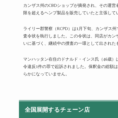
カンザス州のCBDショップが摘発され、その運営者
限を超えるヘンプ製品を販売していたと主張して
ライリー郡警察（RCPD）は1月下旬、カンザス州マンハ
査令状を執行しました。この令状は、同店がカン
いに基づく、継続中の捜査の一環として出された
マンハッタン在住のドナルド・インス氏（46歳）
令違反1件の罪で起訴されました。保釈金の総額は1
らかになっていません。
全国展開するチェーン店