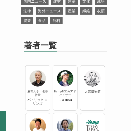
国内ニュース
建材
建築
文化
栽培
法律
海外ニュース
産業
繊維
衣類
農業
食品
飼料
捜
著者一覧
麻布大学 名誉
HempTODAYアド
大麻博物館
教授
バイザー
パトリック コ
Riki Hiroi
リンズ