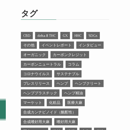
ゴ
リ
タグ
ー
CBD
delta-8 THC
GX
HHC
SDGs
その他
イベントレポート
インタビュー
オーガニック
カーボンクレジット
カーボンニュートラル
コラム
コロナウイルス
サステナブル
プレスリリース
ヘンプ
ヘンプクリート
ヘンププラスチック
ヘンプ精油
マーケット
化粧品
医療大麻
合成カンナビノイド（酩酊性）
合成嗜好用大麻
嗜好用大麻