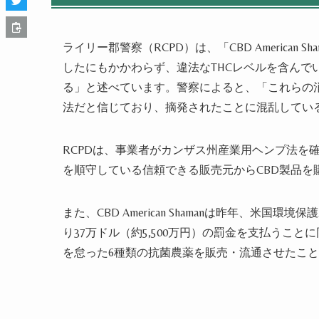
ライリー郡警察（RCPD）は、「CBD America
したにもかかわらず、違法なTHCレベルを含んで
る」と述べています。警察によると、「これらの
法だと信じており、摘発されたことに混乱してい
RCPDは、事業者がカンザス州産業用ヘンプ法を
を順守している信頼できる販売元からCBD製品を
また、CBD American Shamanは昨年、米
り37万ドル（約5,500万円）の罰金を支払うこ
を怠った6種類の抗菌農薬を販売・流通させたこ