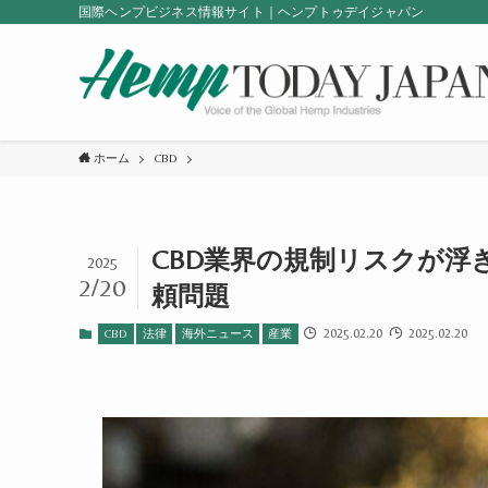
国際ヘンプビジネス情報サイト｜ヘンプトゥデイジャパン
ホーム
CBD
CBD業界の規制リスクが浮
2025
2/20
頼問題
2025.02.20
2025.02.20
CBD
法律
海外ニュース
産業