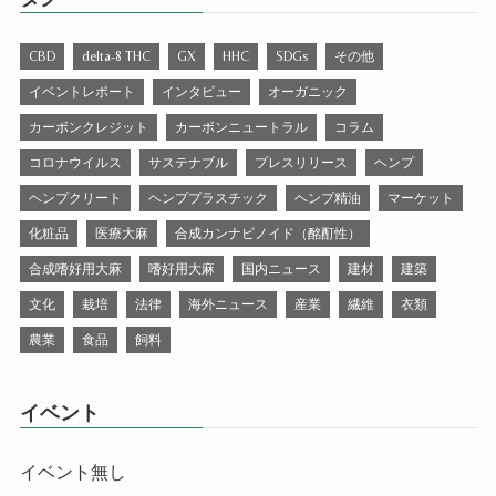
CBD
delta-8 THC
GX
HHC
SDGs
その他
イベントレポート
インタビュー
オーガニック
カーボンクレジット
カーボンニュートラル
コラム
コロナウイルス
サステナブル
プレスリリース
ヘンプ
ヘンプクリート
ヘンププラスチック
ヘンプ精油
マーケット
化粧品
医療大麻
合成カンナビノイド（酩酊性）
合成嗜好用大麻
嗜好用大麻
国内ニュース
建材
建築
文化
栽培
法律
海外ニュース
産業
繊維
衣類
農業
食品
飼料
イベント
イベント無し