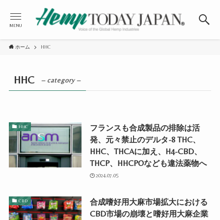
MENU
ホーム
HHC
HHC
– category –
フランスも合成製品の排除は活
HHC
発、元々禁止のデルタ-8 THC、
HHC、THCAに加え、H4-CBD、
THCP、HHCPOなども違法薬物へ
2024.07.05
合成嗜好用大麻市場拡大における
CBD
CBD市場の崩壊と嗜好用大麻企業