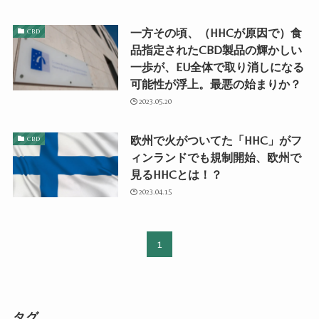
一方その頃、（HHCが原因で）食
CBD
品指定されたCBD製品の輝かしい
一歩が、EU全体で取り消しになる
可能性が浮上。最悪の始まりか？
2023.05.20
欧州で火がついてた「HHC」がフ
CBD
ィンランドでも規制開始、欧州で
見るHHCとは！？
2023.04.15
1
タグ