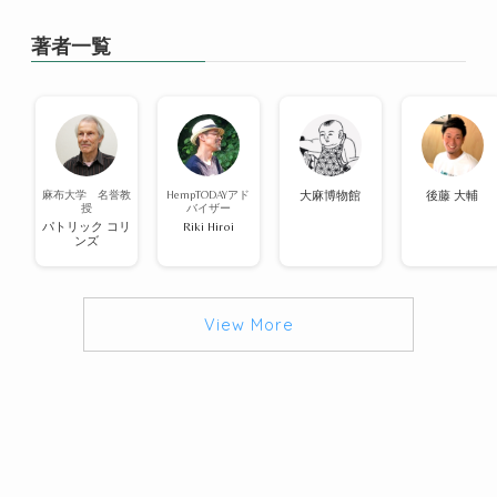
著者一覧
麻布大学 名誉教
HempTODAYアド
大麻博物館
後藤 大輔
授
バイザー
パトリック コリ
Riki Hiroi
ンズ
View More