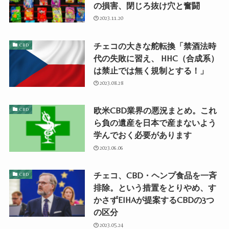
の損害、閉じろ抜け穴と奮闘
2023.11.20
チェコの大きな舵転換「禁酒法時
CBD
代の失敗に習え、 HHC（合成系）
は禁止では無く規制とする！」
2023.08.28
欧米CBD業界の悪況まとめ。これ
CBD
ら負の遺産を日本で産まないよう
学んでおく必要があります
2023.06.06
チェコ、CBD・ヘンプ食品を一斉
CBD
排除。という措置をとりやめ、す
かさずEIHAが提案するCBDの3つ
の区分
2023.05.24