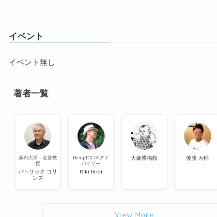
イベント
イベント無し
著者一覧
麻布大学 名誉教
HempTODAYアド
大麻博物館
後藤 大輔
授
バイザー
パトリック コリ
Riki Hiroi
ンズ
View More