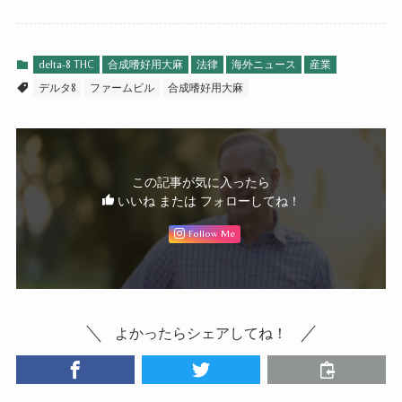
delta-8 THC
合成嗜好用大麻
法律
海外ニュース
産業
デルタ8
ファームビル
合成嗜好用大麻
この記事が気に入ったら
いいね または フォローしてね！
Follow Me
よかったらシェアしてね！