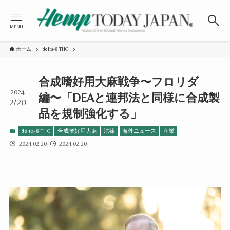
MENU
ホーム
delta-8 THC
合成嗜好用大麻戦争〜フロリダ
2024
編〜「DEAと連邦法と同様に合成製
2/20
品を規制強化する」
delta-8 THC
合成嗜好用大麻
法律
海外ニュース
産業
2024.02.20
2024.02.20