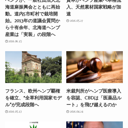
ヘンプが、一般社団法人北
資本がヘンプ産業へ本格流
海道麻振興会とともに再始
入、天然素材国家戦略が加
動。道内5市町村で栽培開
速
始。2013年の道議会質問か
2026.05.27
ら十有余年、北海道ヘンプ
産業は「実装」の段階へ
2026.06.15
フランス、欧州ヘンプ覇権
米裁判所がヘンプ医療導入
を確立、“全草利用国家モデ
を容認、CBDは「医薬品ル
ル”が完成段階へ
ート」を飛び越えるのか
2026.05.13
2026.04.24