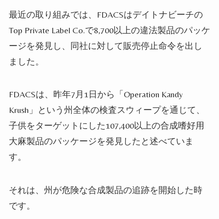
最近の取り組みでは、
FDACS
はデイトナビーチの
Top Private Label Co.
で
8,700
以上の違法製品のパッケ
ージを発見し、同社に対して販売停止命令を出し
ました。
FDACS
は、昨年
7
月
1
日から「
Operation Kandy
Krush
」という州全体の検査スウィープを通じて、
子供をターゲットにした
107,400
以上の合成嗜好用
大麻製品のパッケージを発見したと述べていま
す。
それは、州が危険な合成製品の追跡を開始した時
です。