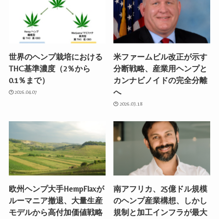
世界のヘンプ栽培における
米ファームビル改正が示す
THC基準濃度（2％から
分断戦略、産業用ヘンプと
0.1％まで）
カンナビノイドの完全分離
へ
2026.04.07
2026.03.18
欧州ヘンプ大手HempFlaxが
南アフリカ、25億ドル規模
ルーマニア撤退、大量生産
のヘンプ産業構想、しかし
モデルから高付加価値戦略
規制と加工インフラが最大