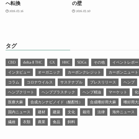
へ転換
の壁
2026.03.16
2026.03.10
タグ
CBD
delta-8 THC
GX
HHC
SDGs
その他
イベントレポー
インタビュー
オーガニック
カーボンクレジット
カーボンニュート
コラム
コロナウイルス
サステナブル
プレスリリース
ヘンプ
ヘンプクリート
ヘンププラスチック
ヘンプ精油
マーケット
化
医療大麻
合成カンナビノイド（酩酊性）
合成嗜好用大麻
嗜好用大
国内ニュース
建材
建築
文化
栽培
法律
海外ニュース
繊維
衣類
農業
食品
飼料