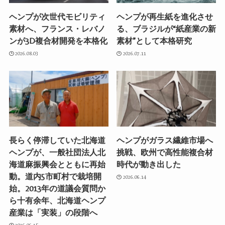
ヘンプが次世代モビリティ
ヘンプが再生紙を進化させ
素材へ、フランス・レバノ
る、ブラジルが“紙産業の新
ンが3D複合材開発を本格化
素材”として本格研究
2026.08.03
2026.07.11
長らく停滞していた北海道
ヘンプがガラス繊維市場へ
ヘンプが、一般社団法人北
挑戦、欧州で高性能複合材
海道麻振興会とともに再始
時代が動き出した
動。道内5市町村で栽培開
2026.06.14
始。2013年の道議会質問か
ら十有余年、北海道ヘンプ
産業は「実装」の段階へ