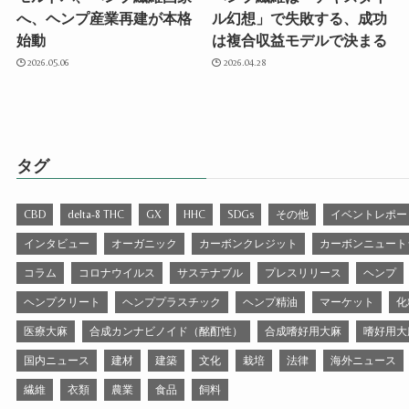
へ、ヘンプ産業再建が本格
ル幻想」で失敗する、成功
始動
は複合収益モデルで決まる
2026.05.06
2026.04.28
タグ
CBD
delta-8 THC
GX
HHC
SDGs
その他
イベントレポー
インタビュー
オーガニック
カーボンクレジット
カーボンニュート
コラム
コロナウイルス
サステナブル
プレスリリース
ヘンプ
ヘンプクリート
ヘンププラスチック
ヘンプ精油
マーケット
化
医療大麻
合成カンナビノイド（酩酊性）
合成嗜好用大麻
嗜好用大
国内ニュース
建材
建築
文化
栽培
法律
海外ニュース
繊維
衣類
農業
食品
飼料