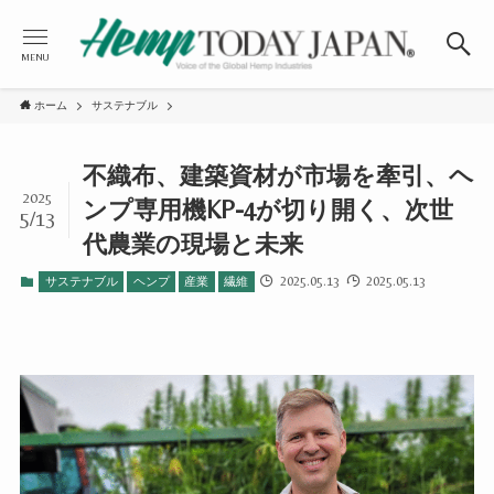
MENU
ホーム
サステナブル
不織布、建築資材が市場を牽引、ヘ
2025
ンプ専用機KP-4が切り開く、次世
5/13
代農業の現場と未来
2025.05.13
2025.05.13
サステナブル
ヘンプ
産業
繊維