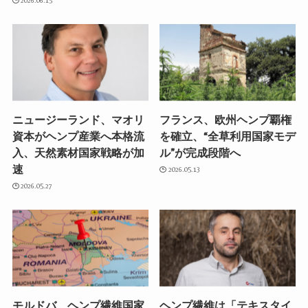
2026.06.15
ニュージーランド、マオリ
フランス、欧州ヘンプ覇権
資本がヘンプ産業へ本格流
を確立、“全草利用国家モデ
入、天然素材国家戦略が加
ル”が完成段階へ
速
2026.05.13
2026.05.27
モルドバ、ヘンプ繊維国家
ヘンプ繊維は「テキスタイ