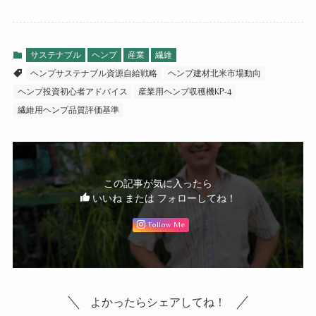
サステナブル
ヘンプ
産業
繊維
ヘンプサステナブル資源自給戦略
ヘンプ建材北米市場動向
ヘンプ投資初心者アドバイス
産業用ヘンプ収穫機KP-4
繊維用ヘンプ品質評価基準
この記事が気に入ったら
いいね または フォローしてね！
Follow Me
よかったらシェアしてね！