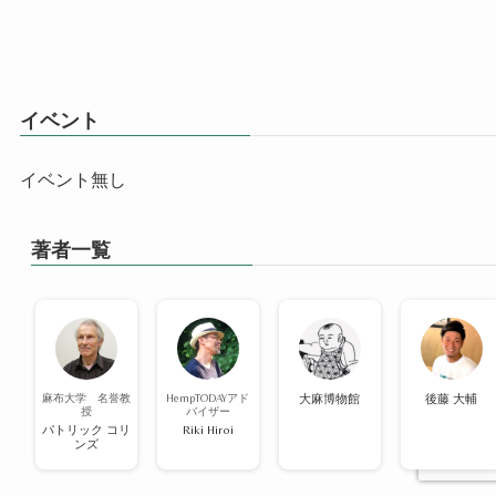
イベント
イベント無し
著者一覧
麻布大学 名誉教
HempTODAYアド
大麻博物館
後藤 大輔
授
バイザー
パトリック コリ
Riki Hiroi
ンズ