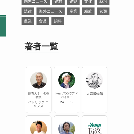
国内ニュース
建材
建築
文化
栽培
法律
海外ニュース
産業
繊維
衣類
農業
食品
飼料
著者一覧
麻布大学 名誉
HempTODAYアド
大麻博物館
教授
バイザー
パトリック コ
Riki Hiroi
リンズ