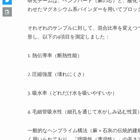
研究チームは、ヘンプハード（麻の芯）と、酸化マ
わせたマグネシウム系バインダーを用いてブロッ
それぞれのサンプルに対して、混合比率を変えつ
形し、以下の4項目を測定しました：
1.
熱伝導率（断熱性能）
2.
圧縮強度（壊れにくさ）
3.
吸水率（どれだけ水を吸いやすいか）
4.
毛細管吸水性（細孔を通じて水がしみ込む性質
一般的なヘンプライム構法（麻＋石灰の伝統的建
く用いられており、「呼吸性（透湿性）」の高さ