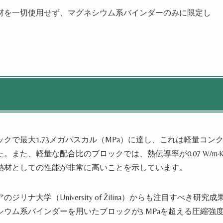
材を一切使用せず、マグネシウム系バインダーのみに限定し
。
で最大1.73メガパスカル（MPa）に達し、これは軽量コン
また、軽量な配合比のブロックでは、熱伝導率が0.07 W/m·
熱材としての性能が非常に高いことを示しています。
大学（University of Žilina）からも注目すべき研究成
ウム系バインダーを用いたブロックが3 MPaを超える圧縮強