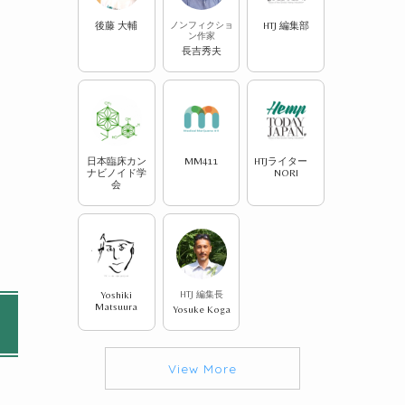
後藤 大輔
ノンフィクショ
HTJ 編集部
ン作家
長吉秀夫
日本臨床カン
MM411
HTJライター
、
ナビノイド学
NORI
会
Yoshiki
HTJ 編集長
Matsuura
Yosuke Koga
View More