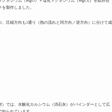
グネシウム（MgO）＋塩化マグネシウム（MgCl₂）を組み合
クを製作しました。
つ、圧縮方向も2通り（熱の流れと同方向／逆方向）に分けて成
）
材）では、水酸化カルシウム（消石灰）がバインダーとして広
で知られています。