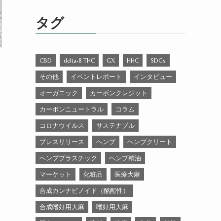
ゴ
リ
タグ
ー
CBD
delta-8 THC
GX
HHC
SDGs
その他
イベントレポート
インタビュー
オーガニック
カーボンクレジット
カーボンニュートラル
コラム
コロナウイルス
サステナブル
プレスリリース
ヘンプ
ヘンプクリート
ヘンププラスチック
ヘンプ精油
マーケット
化粧品
医療大麻
合成カンナビノイド（酩酊性）
合成嗜好用大麻
嗜好用大麻