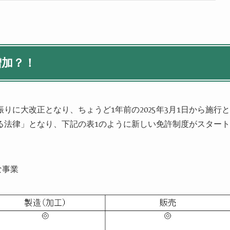
増加？！
振りに大改正となり、ちょうど
1
年前の
2025
年
3
月
1
日から施行と
る法律」となり、下記の表
1
のように新しい免許制度がスタート
な事業