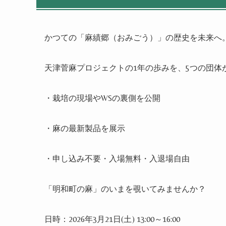
かつての「麻績郷（おみごう）」の歴史を未来へ
天津菅麻プロジェクトの
1
年の歩みを、
5
つの団体
・栽培の現場や
WS
の裏側を公開
・麻の最新製品を展示
・申し込み不要・入場無料・入退場自由
「明和町の麻」のいまを覗いてみませんか？
日時：
2026
年
3
月
21
日
(
土
) 13:00
～
16:00