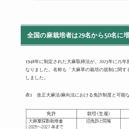
全国の麻栽培者は
29
名から
50
名に
1948
年に制定された大麻取締法が、
2023
年に
75
年
なりました。名称も「大麻草の栽培の規制に関す
しました。
表
1
改正大麻法
/
麻向法における免許制度と可能