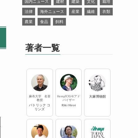
国内ニュース
建材
建築
文化
栽培
法律
海外ニュース
産業
繊維
衣類
農業
食品
飼料
著者一覧
麻布大学 名誉
HempTODAYアド
大麻博物館
教授
バイザー
パトリック コ
Riki Hiroi
リンズ