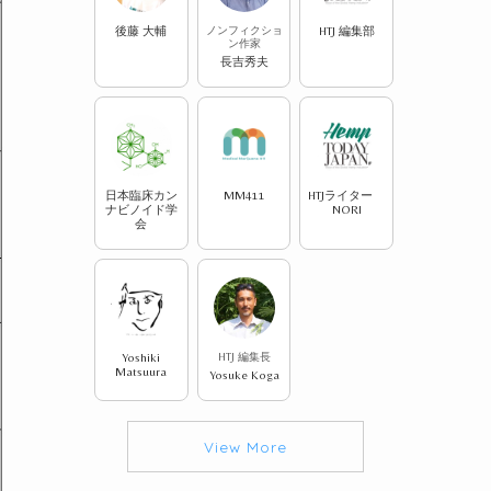
後藤 大輔
ノンフィクショ
HTJ 編集部
ン作家
長吉秀夫
日本臨床カン
MM411
HTJライター
ナビノイド学
NORI
会
Yoshiki
HTJ 編集長
Matsuura
Yosuke Koga
View More