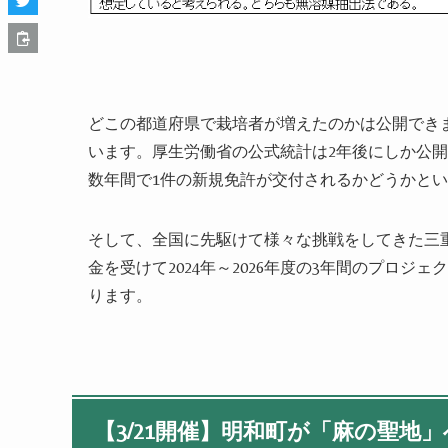
どこの都道府県で栽培者が増えたのかは公開でき
います。厚生労働省の公式統計は
2
年後にしか公開
数年間で
1
件の新規免許が交付されるかどうかとい
そして、全国に先駆けて様々な挑戦をしてきた三
金を受けて
2024
年～
2026
年度の
3
年間のプロジェク
ります。
【
3/21
開催】明和町が「麻の聖地」