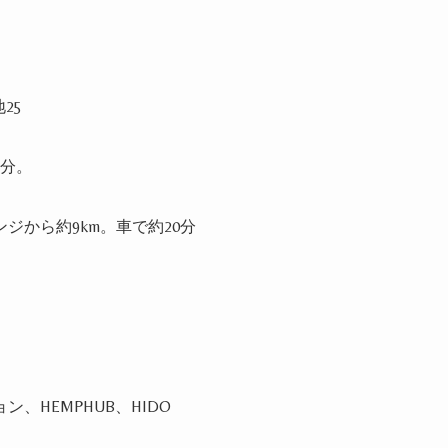
地
25
分。
ンジから約
9km
。車で約
20
分
ョン、
HEMPHUB
、
HIDO