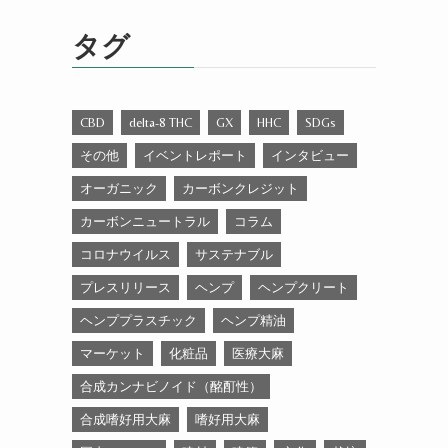
ゴ
リ
タグ
ー
CBD
delta-8 THC
GX
HHC
SDGs
その他
イベントレポート
インタビュー
オーガニック
カーボンクレジット
カーボンニュートラル
コラム
コロナウイルス
サステナブル
プレスリリース
ヘンプ
ヘンプクリート
ヘンププラスチック
ヘンプ精油
マーケット
化粧品
医療大麻
合成カンナビノイド（酩酊性）
合成嗜好用大麻
嗜好用大麻