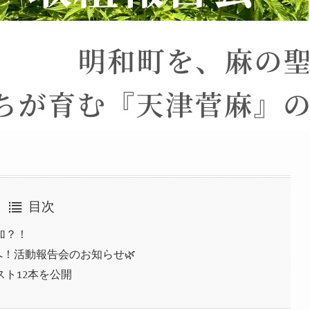
目次
加？！
へ！活動報告会のお知らせ🌿
ト12本を公開