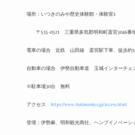
場所：いつきのみや歴史体験館・体験室
1
〒
515-0321
三重県多気郡明和町斎宮
3046
番
電車の場合 近鉄 山田線 斎宮駅下車、徒歩約
1
自動車の場合 伊勢自動車道 玉城インターチェ
※
駐車場
30
台 無料
アクセス
https://www.itukinomiya.jp/access.html
登壇：伊勢麻、明和観光商社、ヘンプイノベーシ