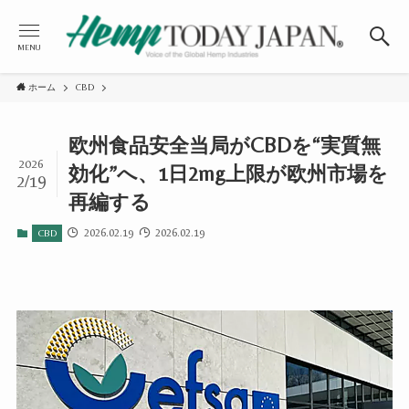
MENU
ホーム
CBD
欧州食品安全当局がCBDを“実質無
2026
効化”へ、1日2mg上限が欧州市場を
2/19
再編する
2026.02.19
2026.02.19
CBD