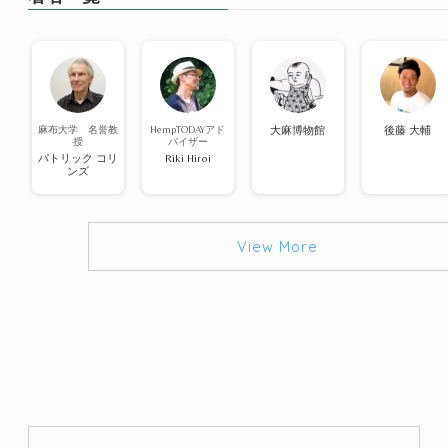
麻布大学 名誉教
HempTODAYアド
大麻博物館
後藤 大輔
授
バイザー
パトリック コリ
Riki Hiroi
ンズ
View More