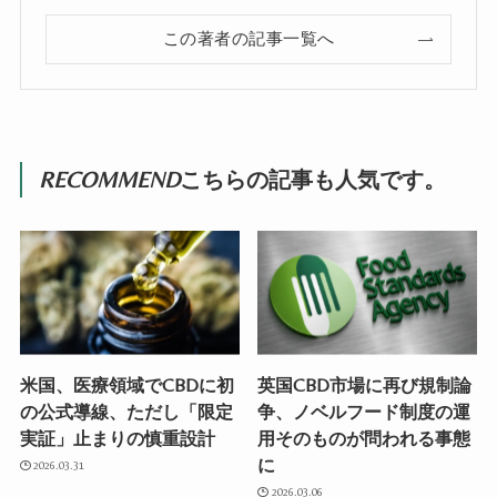
この著者の記事一覧へ
RECOMMEND
こちらの記事も人気です。
米国、医療領域でCBDに初
英国CBD市場に再び規制論
の公式導線、ただし「限定
争、ノベルフード制度の運
実証」止まりの慎重設計
用そのものが問われる事態
に
2026.03.31
2026.03.06