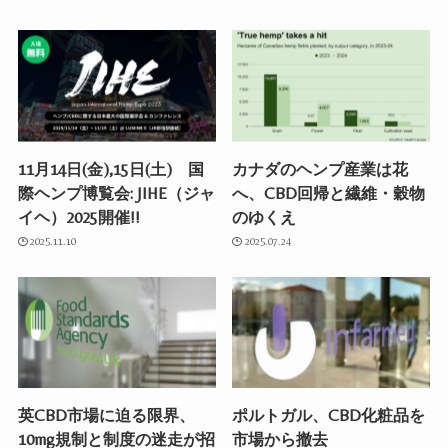
11月14日(金),15日(土) 国
カナダのヘンプ産業は花
際ヘンプ博覧会: JIHE（ジャ
へ、CBD回帰と繊維・穀物
イヘ）2025開催!!
のゆくえ
2025.11.10
2025.07.24
英CBD市場に迫る限界、
ポルトガル、CBD化粧品を
10mg規制と制度の迷走が招
市場から撤去