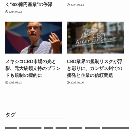
く“800億円産業”の停滞
2025.03.14
2025.04.12
メキシコCBD市場の光と
CBD業界の規制リスクが浮
影、元大統領支持のブラン
き彫りに、カンザス州での
ドも規制の標的に
摘発と企業の信頼問題
2025.03.13
2025.02.20
タグ