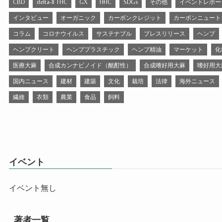
CBD
delta-8 THC
GX
HHC
SDGs
その他
イベントレポー
インタビュー
オーガニック
カーボンクレジット
カーボンニュート
コラム
コロナウイルス
サステナブル
プレスリリース
ヘンプ
ヘンプクリート
ヘンププラスチック
ヘンプ精油
マーケット
化
医療大麻
合成カンナビノイド（酩酊性）
合成嗜好用大麻
嗜好用大
国内ニュース
建材
建築
文化
栽培
法律
海外ニュース
繊維
衣類
農業
食品
飼料
イベント
イベント無し
著者一覧