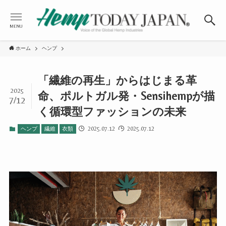
MENU
ホーム
ヘンプ
「繊維の再生」からはじまる革
2025
命、ポルトガル発・Sensihempが描
7/12
く循環型ファッションの未来
2025.07.12
2025.07.12
ヘンプ
繊維
衣類