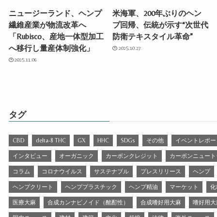
ニュージーランド、ヘンプ
米海軍、200年ぶりのヘン
繊維産業が物流改革へ
プ回帰、伝統が示す“次世代
「Rubisco、産地一体型加工
防衛テキスタイル革命”
へ移行し量産体制強化」
2025.10.27
2025.11.06
タグ
CBD
delta-8 THC
GX
HHC
SDGs
その他
イベントレポー
インタビュー
オーガニック
カーボンクレジット
カーボンニュート
コラム
コロナウイルス
サステナブル
プレスリリース
ヘンプ
ヘンプクリート
ヘンププラスチック
ヘンプ精油
マーケット
化
医療大麻
合成カンナビノイド（酩酊性）
合成嗜好用大麻
嗜好用大