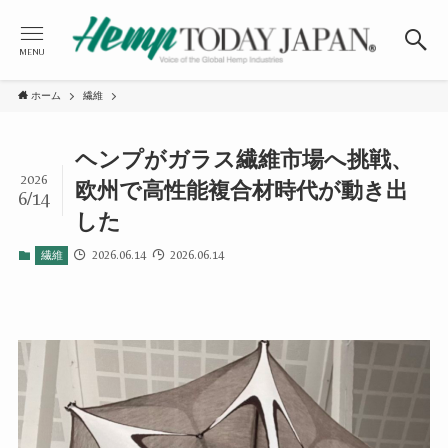
MENU
ホーム
繊維
ヘンプがガラス繊維市場へ挑戦、
2026
欧州で高性能複合材時代が動き出
6/14
した
2026.06.14
2026.06.14
繊維