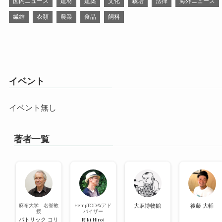
国内ニュース
建材
建築
文化
栽培
法律
海外ニュース
繊維
衣類
農業
食品
飼料
イベント
イベント無し
著者一覧
麻布大学 名誉教
HempTODAYアド
大麻博物館
後藤 大輔
授
バイザー
パトリック コリ
Riki Hiroi