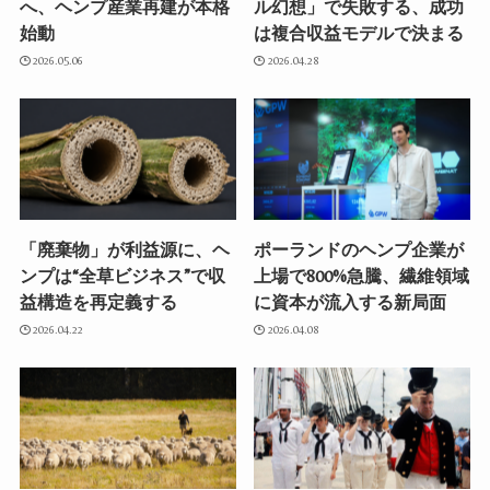
へ、ヘンプ産業再建が本格
ル幻想」で失敗する、成功
始動
は複合収益モデルで決まる
2026.05.06
2026.04.28
「廃棄物」が利益源に、ヘ
ポーランドのヘンプ企業が
ンプは“全草ビジネス”で収
上場で800%急騰、繊維領域
益構造を再定義する
に資本が流入する新局面
2026.04.22
2026.04.08