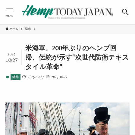
MENU
ホーム
繊維
米海軍、200年ぶりのヘンプ回
2025
帰、伝統が示す“次世代防衛テキス
10/27
タイル革命”
2025.10.27
2025.10.27
繊維