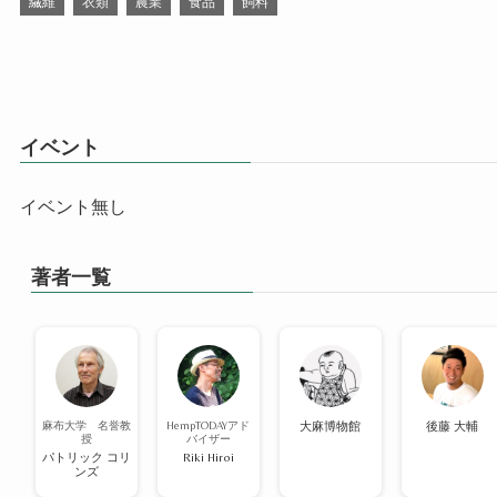
繊維
衣類
農業
食品
飼料
イベント
イベント無し
著者一覧
麻布大学 名誉教
HempTODAYアド
大麻博物館
後藤 大輔
授
バイザー
パトリック コリ
Riki Hiroi
ンズ