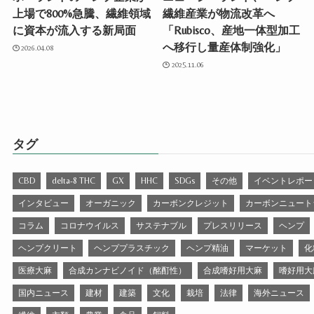
上場で800%急騰、繊維領域
繊維産業が物流改革へ
に資本が流入する新局面
「Rubisco、産地一体型加工
へ移行し量産体制強化」
2026.04.08
2025.11.06
タグ
CBD
delta-8 THC
GX
HHC
SDGs
その他
イベントレポー
インタビュー
オーガニック
カーボンクレジット
カーボンニュート
コラム
コロナウイルス
サステナブル
プレスリリース
ヘンプ
ヘンプクリート
ヘンププラスチック
ヘンプ精油
マーケット
化
医療大麻
合成カンナビノイド（酩酊性）
合成嗜好用大麻
嗜好用大
国内ニュース
建材
建築
文化
栽培
法律
海外ニュース