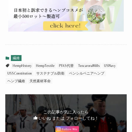
繊維
HempHistory
HempTextile
PFAS代替
TuscaroraMills
USNavy
USSConstitution
サステナブル防衛
ペンシルベニアヘンプ
ヘンプ繊維
天然素材革命
この記事が気に入ったら
いいね または フォローしてね！
Follow Me