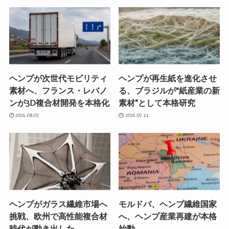
ヘンプが次世代モビリティ
ヘンプが再生紙を進化させ
素材へ、フランス・レバノ
る、ブラジルが“紙産業の新
ンが3D複合材開発を本格化
素材”として本格研究
2026.08.03
2026.07.11
ヘンプがガラス繊維市場へ
モルドバ、ヘンプ繊維国家
挑戦、欧州で高性能複合材
へ、ヘンプ産業再建が本格
時代が動き出した
始動