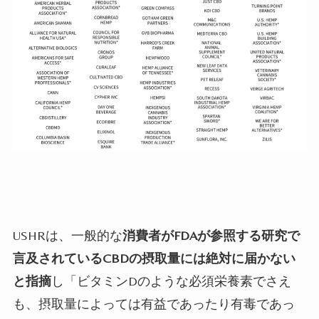
USHR
は、一般的な
消費者が
FDAが参照する研究で
言及されているCBD
の摂取量には絶対に届かない
と指摘
し「ビタミン
D
のような必須栄養素でさえ
も、摂取量によっては有益であったり有毒であっ