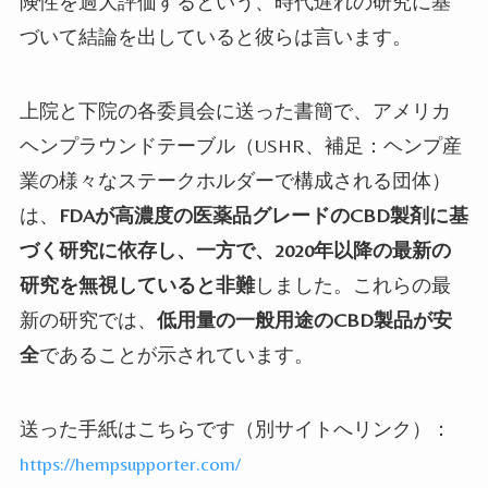
険性を過大評価するという、時代遅れの研究に基
づいて結論を出していると彼らは言います。
上院と下院の各委員会に送った書簡で、アメリカ
ヘンプラウンドテーブル（
USHR
、補足：ヘンプ産
業の様々なステークホルダーで構成される団体）
は、
FDAが高濃度の医薬品グレードのCBD製剤に基
づく研究に依存し、一方で、2020
年以降の最新の
研究を無視していると非難
しました。これらの最
新の研究では、
低用量の一般用途の
CBD
製品が安
全
であることが示されています。
送った手紙はこちらです（別サイトへリンク）：
https://hempsupporter.com/