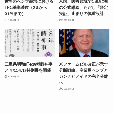
世界のヘンプ栽培における
米国、医療領域でCBDに初
THC基準濃度（2％から
の公式導線、ただし「限定
0.1％まで）
実証」止まりの慎重設計
2026.04.07
2026.03.31
三重県明和町4/18種蒔神事
米ファームビル改正が示す
と４/11-5/17特別展を開催
分断戦略、産業用ヘンプと
カンナビノイドの完全分離
2026.03.26
へ
2026.03.18