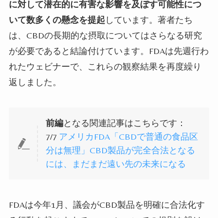
に対して潜在的に有害な影響を及ぼす可能性につ
いて数多くの懸念を提起
しています。著者たち
は、
CBD
の長期的な摂取についてはさらなる研究
が必要であると結論付けています。
FDA
は先週行わ
れたウェビナーで、これらの観察結果を再度繰り
返しました。
前編
となる関連記事はこちらです：
7/7
アメリカFDA「CBDで普通の食品区
分は無理」CBD製品が完全合法となる
には、まだまだ遠い先の未来になる
FDA
は今年
1
月、議会が
CBD
製品を明確に合法化す