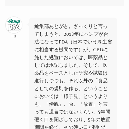
編
集部あとがき。
ざっくりと言っ
てしまうと、2018年にヘンプが合
HTJ
法になってFDA（日本でいう厚生省
に相当する機関です）が、CBDに
施した処置においては、医薬品と
しては承認しました。そして、医
薬品をベースとした研究や試験は
進行しつつも、それ以外の「食品
としての
規則を作る」ということ
においては「様子見」というより
も、「傍観」、否、「放置」と言
っても過言ではないくらい、5年間
硬く口を閉ざしており、5年の放置
期間を経て、その硬い口が開いた