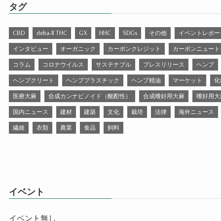
タグ
CBD
delta-8 THC
GX
HHC
SDGs
その他
イベントレポー
インタビュー
オーガニック
カーボンクレジット
カーボンニュート
コラム
コロナウイルス
サステナブル
プレスリリース
ヘンプ
ヘンプクリート
ヘンププラスチック
ヘンプ精油
マーケット
化
医療大麻
合成カンナビノイド（酩酊性）
合成嗜好用大麻
嗜好用大
国内ニュース
建材
建築
文化
栽培
法律
海外ニュース
繊維
衣類
農業
食品
飼料
イベント
イベント無し