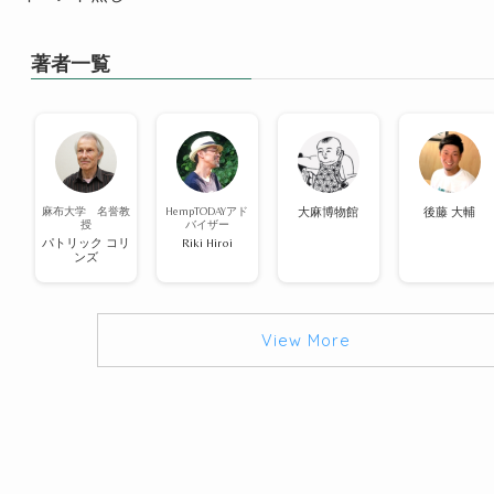
著者一覧
麻布大学 名誉教
HempTODAYアド
大麻博物館
後藤 大輔
授
バイザー
パトリック コリ
Riki Hiroi
ンズ
View More