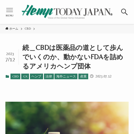
MENU
ホーム
CBD
続＿CBDは医薬品の道として歩ん
2023
でいくのか、動かないFDAを詰め
7/12
るアメリカヘンプ団体
2023.07.12
CBD
GX
ヘンプ
法律
海外ニュース
産業