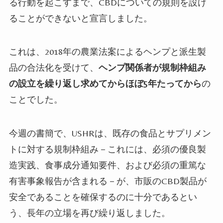
る行動を起こすまで、
CBD
についての規則を設け
ることができないと宣言しました。
これは、
2018
年の農業法案によるヘンプと派生製
品の合法化を受けて、
ヘンプ関係者が規制枠組み
の設立を繰り返し求めてからほぼ
5
年たってから
の
ことでした。
今週の書簡で、
USHR
は、既存の食品とサプリメン
トに対する規制枠組み－これには、必須の優良製
造実践、食事成分通知要件、および必須の重篤な
有害事象報告が含まれる－が、市販の
CBD
製品が
安全であることを確保するのに十分であるとい
う、長年の立場を再び繰り返しました。