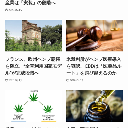
産業は「実装」の段階へ
2026.06.15
フランス、欧州ヘンプ覇権
米裁判所がヘンプ医療導入
を確立、“全草利用国家モデ
を容認、CBDは「医薬品ル
ル”が完成段階へ
ート」を飛び越えるのか
2026.05.13
2026.04.24