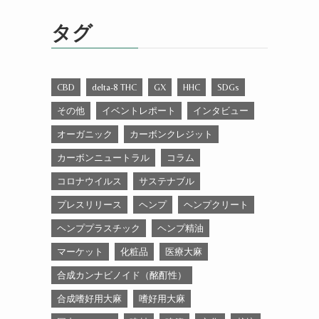
ゴ
リ
タグ
ー
CBD
delta-8 THC
GX
HHC
SDGs
その他
イベントレポート
インタビュー
オーガニック
カーボンクレジット
カーボンニュートラル
コラム
コロナウイルス
サステナブル
プレスリリース
ヘンプ
ヘンプクリート
ヘンププラスチック
ヘンプ精油
マーケット
化粧品
医療大麻
合成カンナビノイド（酩酊性）
合成嗜好用大麻
嗜好用大麻