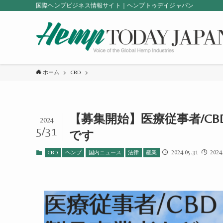
国際ヘンプビジネス情報サイト｜ヘンプトゥデイジャパン
ホーム
CBD
【募集開始】医療従事者/C
2024
5/31
です
2024.05.31
2024.
CBD
ヘンプ
国内ニュース
法律
産業