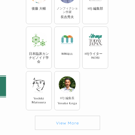
後藤 大輔
ノンフィクショ
HTJ 編集部
ン作家
長吉秀夫
日本臨床カン
MM411
HTJライター
ナビノイド学
NORI
会
Yoshiki
HTJ 編集長
Matsuura
Yosuke Koga
View More