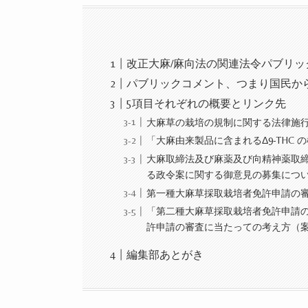
改正大麻/麻向法の関連法令パブリック
パブリックコメント、つまり国民か
5項目それぞれの概要とリンク先
大麻草の栽培の規制に関する法律施
「大麻由来製品に含まれるΔ9-THC
大麻取締法及び麻薬及び向精神薬取
る政令案に関する御意見の募集につ
第一種大麻草採取栽培者免許申請の
「第二種大麻草採取栽培者免許申請
許申請の審査に当たっての考え方（
編集部あとがき