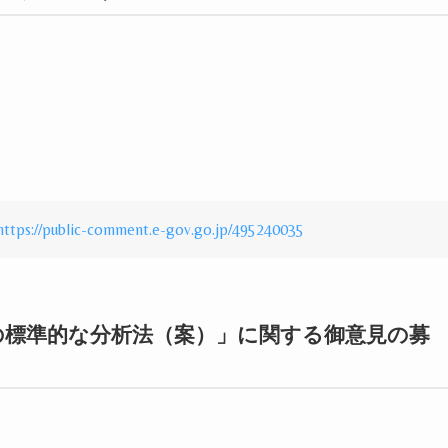
https://public-comment.e-gov.go.jp/495240035
C の標準的な分析法（案）」に関する御意見の募