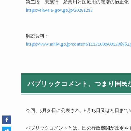
第二段 未施行 産業用と医療用の栽培の適正化
https://elaws.e-gov.go.jp/20251212
解説資料：
https://www.mhlw.go.jp/content/11121000/001206962.
パブリックコメント、つまり国民
今回、5月30日に公表され、6月13日又は29日
パブリックコメントとは、国の行政機関が政令や