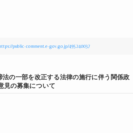
https://public-comment.e-gov.go.jp/495240037
締法の一部を改正する法律の施行に伴う関係政
意見の募集について