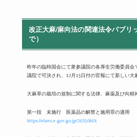
改正大麻/麻向法の関連法令パブリック
で）
昨年の臨時国会にて衆参議院の各厚生労働委員会での
議院で可決され、12月13日付の官報にて新しい
大麻草の栽培の規制に関する法律、麻薬及び向精
第一段 未施行 医薬品の解禁と施用罪の適用
https://elaws.e-gov.go.jp/20250601