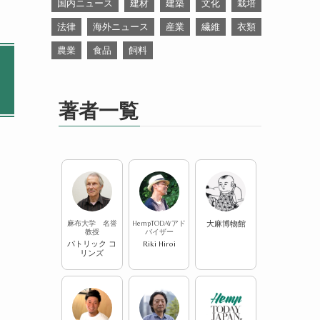
国内ニュース
建材
建築
文化
栽培
法律
海外ニュース
産業
繊維
衣類
農業
食品
飼料
著者一覧
麻布大学 名誉
HempTODAYアド
大麻博物館
教授
バイザー
パトリック コ
Riki Hiroi
リンズ