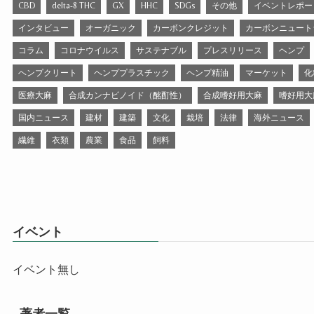
CBD
delta-8 THC
GX
HHC
SDGs
その他
イベントレポー
インタビュー
オーガニック
カーボンクレジット
カーボンニュート
コラム
コロナウイルス
サステナブル
プレスリリース
ヘンプ
ヘンプクリート
ヘンププラスチック
ヘンプ精油
マーケット
化
医療大麻
合成カンナビノイド（酩酊性）
合成嗜好用大麻
嗜好用大
国内ニュース
建材
建築
文化
栽培
法律
海外ニュース
繊維
衣類
農業
食品
飼料
イベント
イベント無し
著者一覧