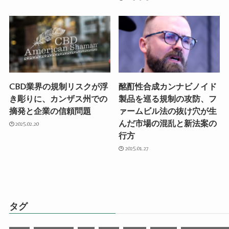
CBD業界の規制リスクが浮
酩酊性合成カンナビノイド
き彫りに、カンザス州での
製品を巡る規制の攻防、フ
摘発と企業の信頼問題
ァームビル法の抜け穴が生
んだ市場の混乱と新法案の
2025.02.20
行方
2025.01.27
タグ