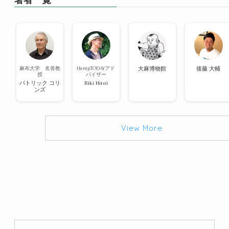
麻布大学 名誉教
HempTODAYアド
大麻博物館
後藤 大輔
授
バイザー
パトリック コリ
Riki Hiroi
ンズ
View More