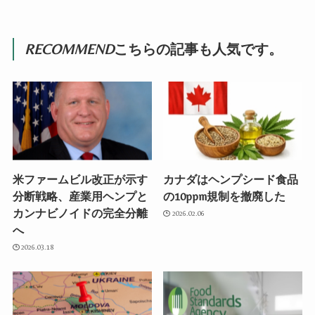
RECOMMEND
こちらの記事も人気です。
米ファームビル改正が示す
カナダはヘンプシード食品
分断戦略、産業用ヘンプと
の10ppm規制を撤廃した
カンナビノイドの完全分離
2026.02.06
へ
2026.03.18