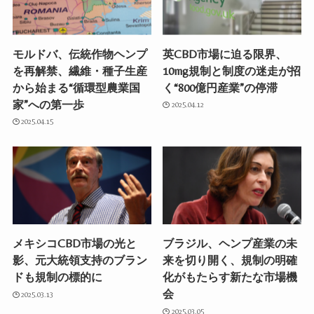
モルドバ、伝統作物ヘンプ
英CBD市場に迫る限界、
を再解禁、繊維・種子生産
10mg規制と制度の迷走が招
から始まる“循環型農業国
く“800億円産業”の停滞
家”への第一歩
2025.04.12
2025.04.15
メキシコCBD市場の光と
ブラジル、ヘンプ産業の未
影、元大統領支持のブラン
来を切り開く、規制の明確
ドも規制の標的に
化がもたらす新たな市場機
会
2025.03.13
2025.03.05