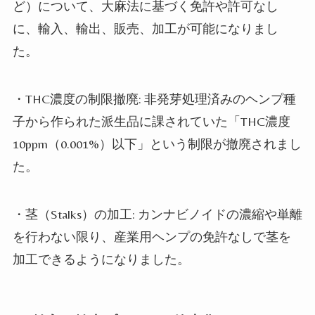
ど）について、大麻法に基づく免許や許可なし
に、輸入、輸出、販売、加工が可能になりまし
た。
・
THC
濃度の制限撤廃
:
非発芽処理済みのヘンプ種
子から作られた派生品に課されていた「
THC
濃度
10ppm
（
0.001%
）以下」という制限が撤廃されまし
た。
・茎（
Stalks
）の加工
:
カンナビノイドの濃縮や単離
を行わない限り、産業用ヘンプの免許なしで茎を
加工できるようになりました。