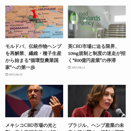
モルドバ、伝統作物ヘンプ
英CBD市場に迫る限界、
を再解禁、繊維・種子生産
10mg規制と制度の迷走が招
から始まる“循環型農業国
く“800億円産業”の停滞
家”への第一歩
2025.04.12
2025.04.15
メキシコCBD市場の光と
ブラジル、ヘンプ産業の未