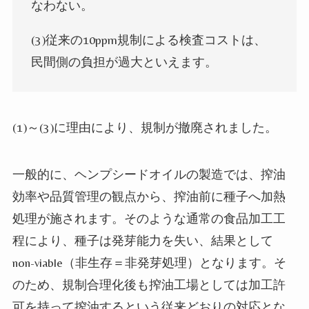
なわない。
(3)
従来の
10ppm
規制による検査コストは、
民間側の負担が過大といえます。
(1)
～
(3)
に理由により、規制が撤廃されました。
一般的に、ヘンプシードオイルの製造では、搾油
効率や品質管理の観点から、搾油前に種子へ加熱
処理が施されます。そのような通常の食品加工工
程により、種子は発芽能力を失い、結果として
non-viable
（非生存＝非発芽処理）となります。そ
のため、規制合理化後も搾油工場としては加工許
可を持って搾油するという従来どおりの対応とな