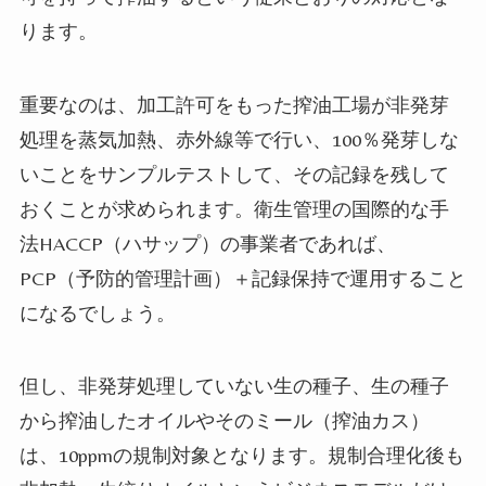
ります。
重要なのは、加工許可をもった搾油工場が非発芽
処理を蒸気加熱、赤外線等で行い、
100
％発芽しな
いことをサンプルテストして、その記録を残して
おくことが求められます。衛生管理の国際的な手
法
HACCP
（ハサップ）の事業者であれば、
PCP
（予防的管理計画）＋記録保持で運用すること
になるでしょう。
但し、非発芽処理していない生の種子、生の種子
から搾油したオイルやそのミール（搾油カス）
は、
10ppm
の規制対象となります。規制合理化後も