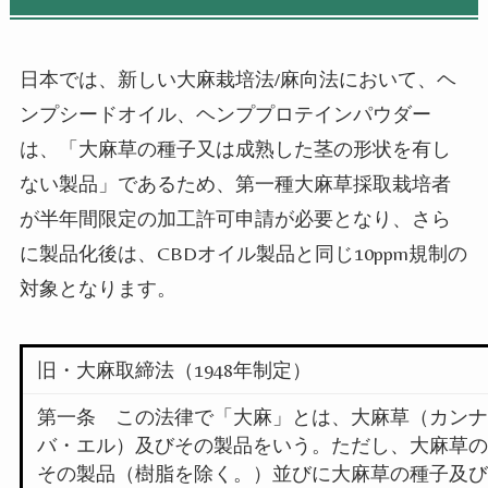
日本では、新しい大麻栽培法
/
麻向法において、ヘ
ンプシードオイル、ヘンププロテインパウダー
は、「大麻草の種子又は成熟した茎の形状を有し
ない製品」であるため、第一種大麻草採取栽培者
が半年間限定の加工許可申請が必要となり、さら
に製品化後は、
CBD
オイル製品と同じ
10ppm
規制の
対象となります。
旧・大麻取締法（
1948
年制定）
第一条 この法律で「大麻」とは、大麻草（カン
バ・エル）及びその製品をいう。ただし、大麻草
その製品（樹脂を除く。）並びに大麻草の種子及