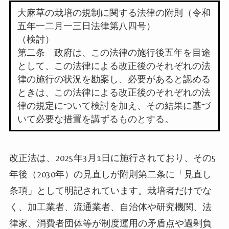
大麻草の栽培の規制に関する法律の附則（令和
五年一二月一三日法律第八四号）
（検討）
第二条 政府は、この法律の施行後五年を目途
として、この法律による改正後のそれぞれの法
律の施行の状況を勘案し、必要があると認める
ときは、この法律による改正後のそれぞれの法
律の規定について検討を加え、その結果に基づ
いて必要な措置を講ずるものとする。
改正法は、
2025
年
3
月
1
日に施行されており、その
5
年後（
2030
年）の見直しが附則第二条に「見直し
条項」として明記されています。栽培者だけでな
く、加工業者、流通業者、自治体や研究機関、法
律家、消費者団体等が制度運用の矛盾点や過剰負