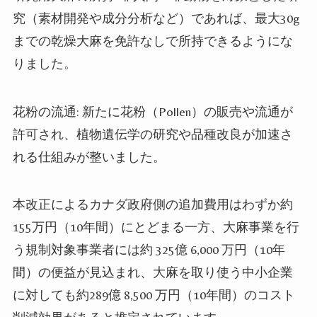
究（素材開発や成分分析など）であれば、最大
30g
までの乾燥大麻を免許なしで所持できるようにな
りました。
花粉の流通
:
新たに花粉（
Pollen
）の販売や流通が
許可され、植物遺伝学の研究や品種改良が加速さ
れる仕組みが整いました。
本改正によるカナダ政府側の追加費用はわずか約
155
万円（
10
年間）にとどまる一方、大麻事業を行
う規制対象事業者には約
325
億
6,000
万円（
10
年
間）の便益が見込まれ、大麻を取り使う中小企業
に対しても約
289
億
8,500
万円（
10
年間）のコスト