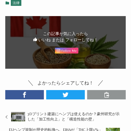
法律
この記事が気に入ったら
いいね または フォローしてね！
Follow Me
よかったらシェアしてね！
3Dプリント建築にヘンプは使えるのか？豪州研究が示
した「加工性向上」と「構造性能の壁」
EUヘンプ規制が歴史的転換へ、EIHAが「THC上限1%」