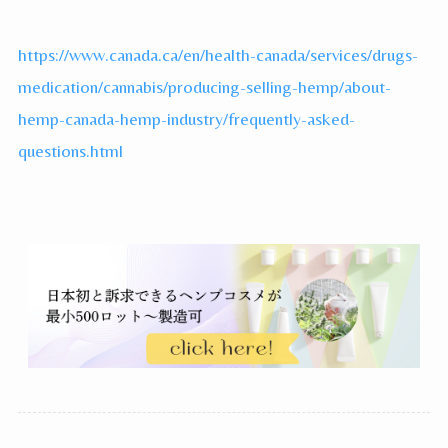
https://www.canada.ca/en/health-canada/services/drugs-
medication/cannabis/producing-selling-hemp/about-
hemp-canada-hemp-industry/frequently-asked-
questions.html