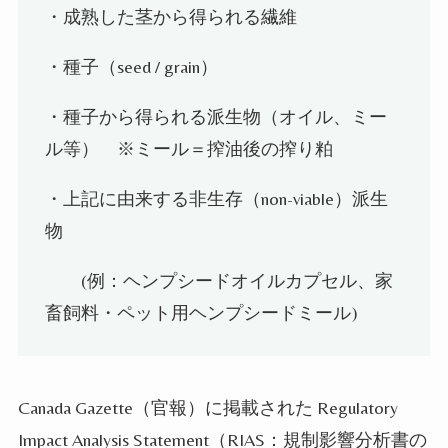
・成熟した茎から得られる繊維
・種子（
seed / grain
）
・種子から得られる派生物（オイル、ミー
ル等）
※
ミール＝搾油後の搾り粕
・上記に由来する非生存（
non-viable
）派生
物
(
例：ヘンプシードオイルカプセル、家
畜飼料・ペット用ヘンプシードミール
)
Canada Gazette
（官報）に掲載された
Regulatory
Impact Analysis Statement
（
RIAS
：規制影響分析書の