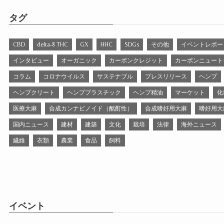
タグ
CBD
delta-8 THC
GX
HHC
SDGs
その他
イベントレポー
インタビュー
オーガニック
カーボンクレジット
カーボンニュート
コラム
コロナウイルス
サステナブル
プレスリリース
ヘンプ
ヘンプクリート
ヘンププラスチック
ヘンプ精油
マーケット
化
医療大麻
合成カンナビノイド（酩酊性）
合成嗜好用大麻
嗜好用大
国内ニュース
建材
建築
文化
栽培
法律
海外ニュース
繊維
衣類
農業
食品
飼料
イベント