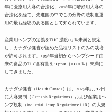
年に医療用大麻の合法化、
2018
年に嗜好用大麻の
合法化を経て、先進国の中でこの分野の法制度運
用の最も経験のある国として知られています。
産業用ヘンプの定義を
THC
濃度
0.3
％未満と規定
し、カナダ保健省が認めた品種リストのみの栽培
が許可されます。
1998
年当初からヘンプシード由
来の食品の
THC
含有量を
10ppm
（
0.001
％）未満に
してきました。
カナダ保健省（
Health Canada
）は、
2025
年
3
月
12
日
に大麻規制（
Cannabis Regulations
）および産業用ヘ
ンプ規制（
Industrial Hemp Regulations: IHR
）の大規