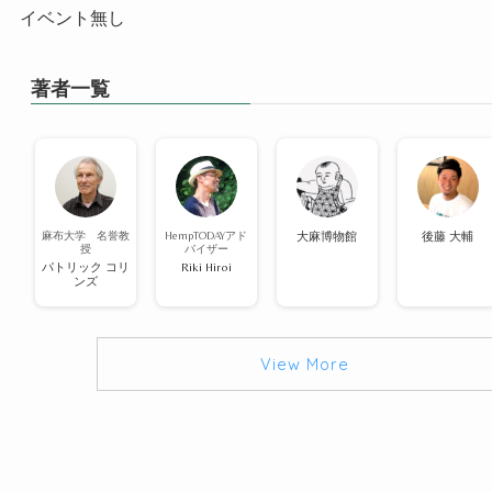
イベント無し
著者一覧
麻布大学 名誉教
HempTODAYアド
大麻博物館
後藤 大輔
授
バイザー
パトリック コリ
Riki Hiroi
ンズ
View More