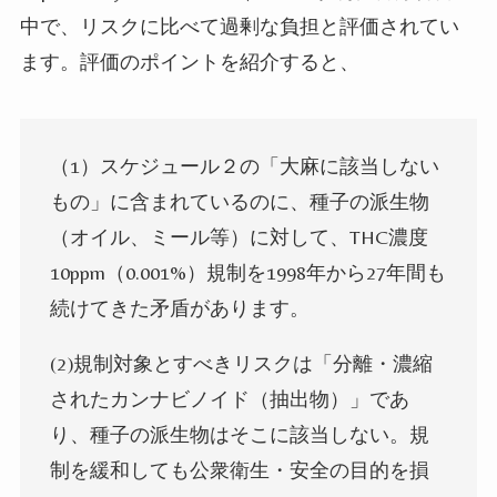
中で、リスクに比べて過剰な負担と評価されてい
ます。評価のポイントを紹介すると、
（
1
）スケジュール２の「大麻に該当しない
もの」に含まれているのに、種子の派生物
（オイル、ミール等）に対して、
THC
濃度
10ppm
（
0.001%
）規制を
1998
年から
27
年間も
続けてきた矛盾があります。
(2)
規制対象とすべきリスクは「分離・濃縮
されたカンナビノイド（抽出物）」であ
り、種子の派生物はそこに該当しない。規
制を緩和しても公衆衛生・安全の目的を損