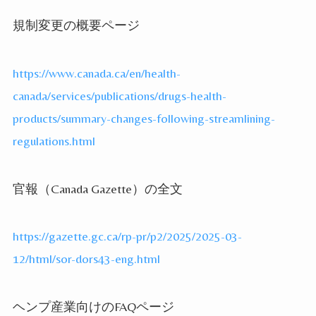
規制変更の概要ページ
https://www.canada.ca/en/health-
canada/services/publications/drugs-health-
products/summary-changes-following-streamlining-
regulations.html
官報（
Canada Gazette
）の全文
https://gazette.gc.ca/rp-pr/p2/2025/2025-03-
12/html/sor-dors43-eng.html
ヘンプ産業向けの
FAQ
ページ