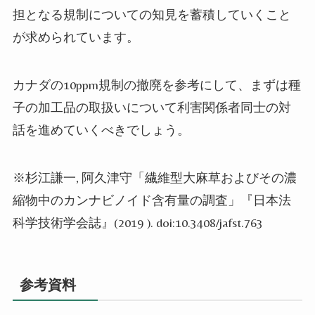
担となる規制についての知見を蓄積していくこと
が求められています。
カナダの
10ppm
規制の撤廃を参考にして、まずは種
子の加工品の取扱いについて利害関係者同士の対
話を進めていくべきでしょう。
※
杉江謙一
,
阿久津守「繊維型大麻草およびその濃
縮物中のカンナビノイド含有量の調査」『日本法
科学技術学会誌』
(2019 ). doi:10.3408/jafst.763
参考資料