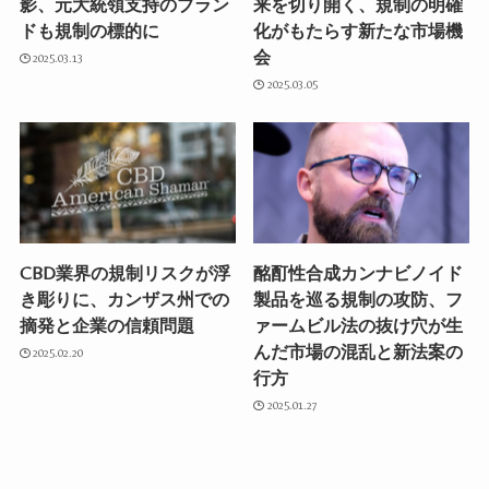
影、元大統領支持のブラン
来を切り開く、規制の明確
ドも規制の標的に
化がもたらす新たな市場機
会
2025.03.13
2025.03.05
CBD業界の規制リスクが浮
酩酊性合成カンナビノイド
き彫りに、カンザス州での
製品を巡る規制の攻防、フ
摘発と企業の信頼問題
ァームビル法の抜け穴が生
んだ市場の混乱と新法案の
2025.02.20
行方
2025.01.27