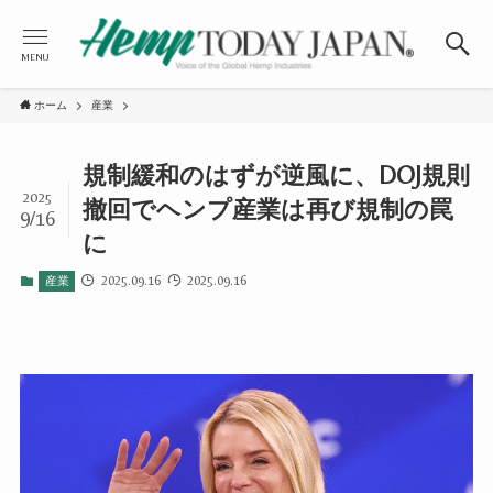
MENU
ホーム
産業
規制緩和のはずが逆風に、DOJ規則
2025
撤回でヘンプ産業は再び規制の罠
9/16
に
2025.09.16
2025.09.16
産業