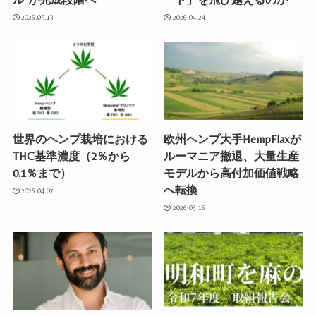
2026.05.13
2026.04.24
世界のヘンプ栽培における
欧州ヘンプ大手HempFlaxが
THC基準濃度（2％から
ルーマニア撤退、大量生産
0.1％まで）
モデルから高付加価値戦略
へ転換
2026.04.07
2026.03.16