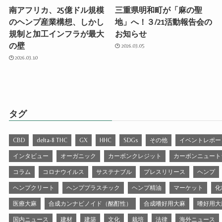
南アフリカ、25億ドル規模
三重県明和町が「麻の聖
のヘンプ産業構想、しかし
地」へ！３/21活動報告会の
規制と加工インフラが最大
お知らせ
の壁
2026.03.05
2026.03.10
タグ
CBD
delta-8 THC
GX
HHC
SDGs
その他
イベントレポー
インタビュー
オーガニック
カーボンクレジット
カーボンニュート
コラム
コロナウイルス
サステナブル
プレスリリース
ヘンプ
ヘンプクリート
ヘンププラスチック
ヘンプ精油
マーケット
化
医療大麻
合成カンナビノイド（酩酊性）
合成嗜好用大麻
嗜好用大
国内ニュース
建材
建築
文化
栽培
法律
海外ニュース