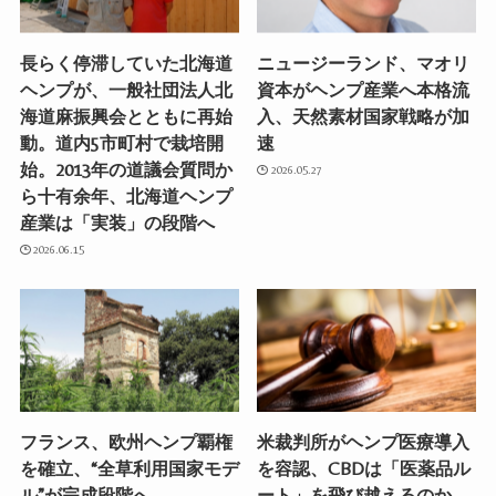
長らく停滞していた北海道
ニュージーランド、マオリ
ヘンプが、一般社団法人北
資本がヘンプ産業へ本格流
海道麻振興会とともに再始
入、天然素材国家戦略が加
動。道内5市町村で栽培開
速
始。2013年の道議会質問か
2026.05.27
ら十有余年、北海道ヘンプ
産業は「実装」の段階へ
2026.06.15
フランス、欧州ヘンプ覇権
米裁判所がヘンプ医療導入
を確立、“全草利用国家モデ
を容認、CBDは「医薬品ル
ル”が完成段階へ
ート」を飛び越えるのか