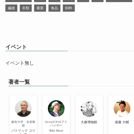
繊維
衣類
農業
食品
飼料
イベント
イベント無し
著者一覧
麻布大学 名誉教
HempTODAYアド
大麻博物館
後藤 大輔
授
バイザー
パトリック コリ
Riki Hiroi