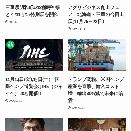
三重県明和町4/18種蒔神事
アグリビジネス創出フェ
と４/11-5/17特別展を開催
ア 北海道・三重の合同出
展(11月26～28日)
2026.03.26
2025.11.11
11月14日(金),15日(土) 国
トランプ関税、米国ヘンプ
際ヘンプ博覧会: JIHE（ジャ
産業を直撃、輸入コスト
イヘ）2025開催!!
増・輸出80%減で未来に暗
雲
2025.11.10
2025.09.14