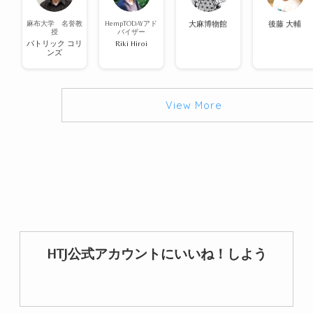
麻布大学 名誉教
HempTODAYアド
大麻博物館
後藤 大輔
授
バイザー
パトリック コリ
Riki Hiroi
ンズ
View More
HTJ公式アカウントにいいね！しよう