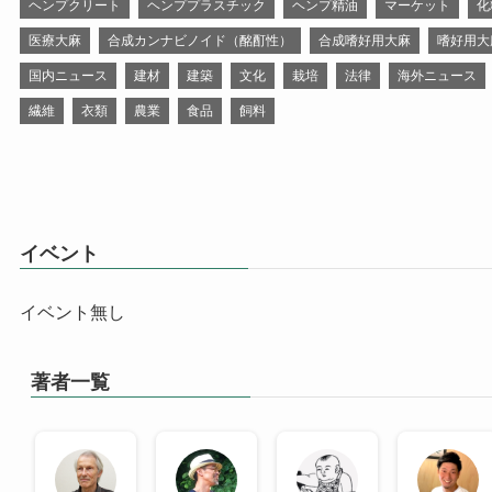
ヘンプクリート
ヘンププラスチック
ヘンプ精油
マーケット
化
医療大麻
合成カンナビノイド（酩酊性）
合成嗜好用大麻
嗜好用大
国内ニュース
建材
建築
文化
栽培
法律
海外ニュース
繊維
衣類
農業
食品
飼料
イベント
イベント無し
著者一覧