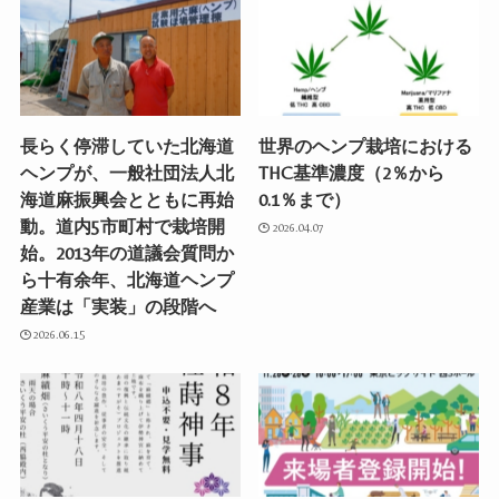
長らく停滞していた北海道
世界のヘンプ栽培における
ヘンプが、一般社団法人北
THC基準濃度（2％から
海道麻振興会とともに再始
0.1％まで）
動。道内5市町村で栽培開
2026.04.07
始。2013年の道議会質問か
ら十有余年、北海道ヘンプ
産業は「実装」の段階へ
2026.06.15