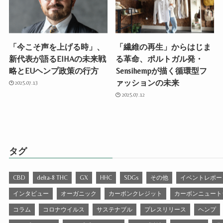
「今こそ声を上げる時」、
「繊維の再生」からはじま
新代表が語るEIHAの未来戦
る革命、ポルトガル発・
略とEUヘンプ政策の行方
Sensihempが描く循環型フ
ァッションの未来
2025.07.13
2025.07.12
タグ
CBD
delta-8 THC
GX
HHC
SDGs
その他
イベントレポー
インタビュー
オーガニック
カーボンクレジット
カーボンニュート
コラム
コロナウイルス
サステナブル
プレスリリース
ヘンプ