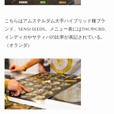
こちらはアムステルダム大手ハイブリッド種ブラ
ンド、
SENSI SEEDS
。メニュー表には
THC
や
CBD
、
インディカやサティバの比率が表記されている。
（オランダ）