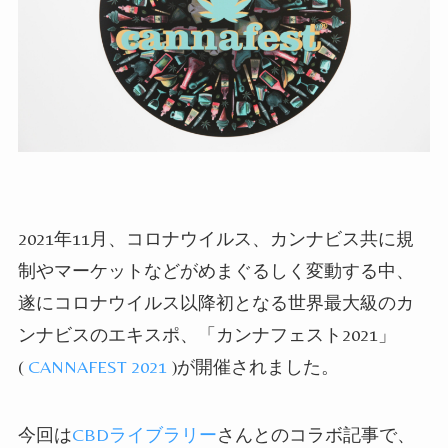
2021
年
11
月、コロナウイルス、カンナビス共に規
制やマーケットなどがめまぐるしく変動する中、
遂にコロナウイルス以降初となる世界最大級のカ
ンナビスのエキスポ、「カンナフェスト
2021
」
(
CANNAFEST 2021
)
が開催されました。
今回は
CBD
ライブラリー
さんとのコラボ記事で、