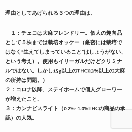
理由としてあげられる３つの理由は、
１：チェコは大麻フレンドリー。個人の趣向品
として５株までは栽培オッケー（厳密には栽培で
はなく
“
生えてしまっていること
”
はしょうがない、
という考え）。使用もイリーガルだけどクリミナ
ルではない。しかし
15g
以上の
THC0.3%
以上の大麻
の所持は問題。）
２：コロナ以降、ステイホームで個人グローワー
が増えたこと。
３：カンナビスライト（
0.2%~1.0%THC
の商品の承
認）の人気。