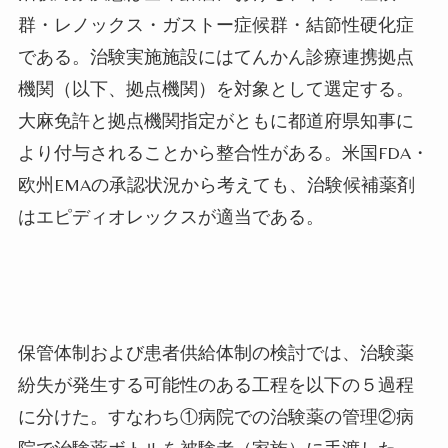
群・レノックス・ガストー症候群・結節性硬化症
である。治験実施施設にはてんかん診療連携拠点
機関（以下、拠点機関）を対象として選定する。
大麻免許と拠点機関指定がともに都道府県知事に
より付与されることから整合性がある。米国
FDA
・
欧州
EMA
の承認状況から考えても、治験候補薬剤
はエピディオレックスが適当である。
保管体制および患者供給体制の検討では、治験薬
紛失が発生する可能性のある工程を以下の５過程
に分けた。すなわち①病院での治験薬の管理②病