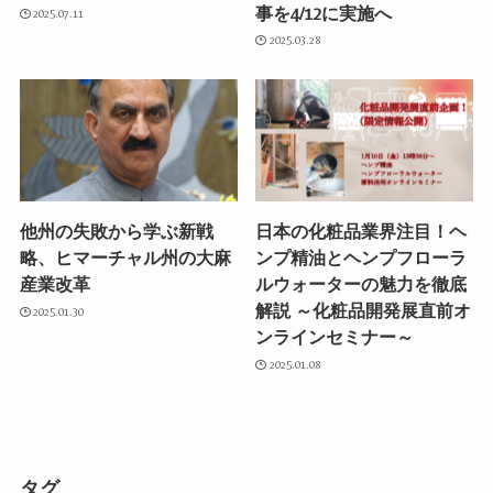
事を4/12に実施へ
2025.07.11
2025.03.28
他州の失敗から学ぶ新戦
日本の化粧品業界注目！ヘ
略、ヒマーチャル州の大麻
ンプ精油とヘンプフローラ
産業改革
ルウォーターの魅力を徹底
解説 ～化粧品開発展直前オ
2025.01.30
ンラインセミナー～
2025.01.08
タグ