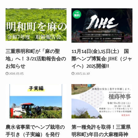
三重県明和町が「麻の聖
11月14日(金),15日(土) 国
地」へ！３/21活動報告会の
際ヘンプ博覧会: JIHE（ジャ
お知らせ
イヘ）2025開催!!
2026.03.05
2025.11.10
農水省事業でヘンプ栽培の
第一種免許を取得！三重県
手引き（子実編）を発行
明和町3年目の大麻種蒔神