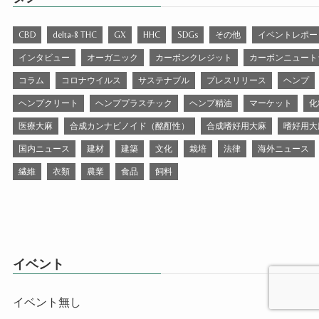
CBD
delta-8 THC
GX
HHC
SDGs
その他
イベントレポー
インタビュー
オーガニック
カーボンクレジット
カーボンニュート
コラム
コロナウイルス
サステナブル
プレスリリース
ヘンプ
ヘンプクリート
ヘンププラスチック
ヘンプ精油
マーケット
化
医療大麻
合成カンナビノイド（酩酊性）
合成嗜好用大麻
嗜好用大
国内ニュース
建材
建築
文化
栽培
法律
海外ニュース
繊維
衣類
農業
食品
飼料
イベント
イベント無し