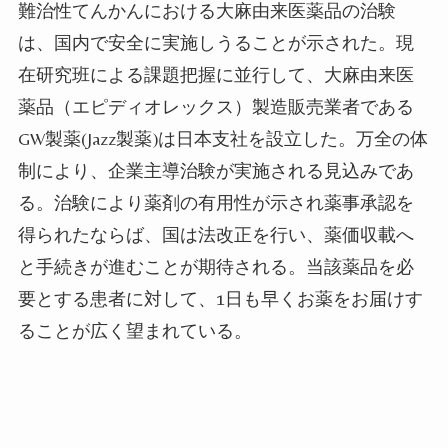
難治性てんかんにおける大麻由来医薬品の治験
は、国内で安全に実施しうることが示された。現
在研究班による課題把握に並行して、大麻由来医
薬品（エピディオレックス）製造販売業者である
GW
製薬
(Jazz
製薬
)
は日本支社を設立した。万全の体
制により、企業主導治験が実施される見込みであ
る。治験により薬剤の有用性が示され薬事承認を
得られたならば、国は法改正を行い、薬価収載へ
と手続きが進むことが期待される。当該薬品を必
要とする患者に対して、
1
日も早くお薬をお届けす
ることが広く望まれている。