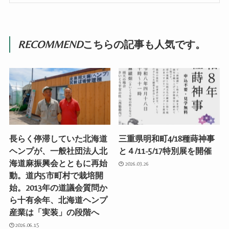
RECOMMEND
こちらの記事も人気です。
長らく停滞していた北海道
三重県明和町4/18種蒔神事
ヘンプが、一般社団法人北
と４/11-5/17特別展を開催
海道麻振興会とともに再始
2026.03.26
動。道内5市町村で栽培開
始。2013年の道議会質問か
ら十有余年、北海道ヘンプ
産業は「実装」の段階へ
2026.06.15