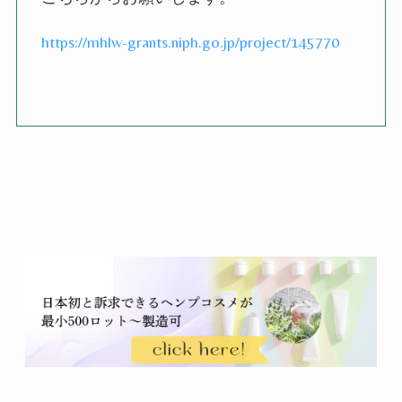
https://mhlw-grants.niph.go.jp/project/145770