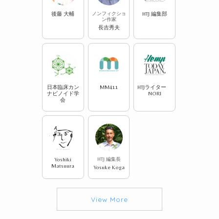
後藤 大輔
ノンフィクショ
HTJ 編集部
ン作家
長吉秀夫
日本臨床カン
MM411
HTJライター
ナビノイド学
NORI
会
Yoshiki
HTJ 編集長
Matsuura
Yosuke Koga
View More