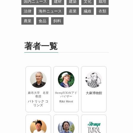
国内ニュース
建材
建築
文化
栽培
法律
海外ニュース
産業
繊維
衣類
農業
食品
飼料
著者一覧
麻布大学 名誉
HempTODAYアド
大麻博物館
教授
バイザー
パトリック コ
Riki Hiroi
リンズ