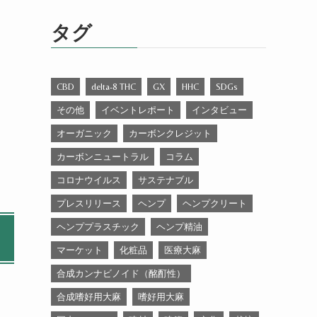
ゴ
リ
タグ
ー
CBD
delta-8 THC
GX
HHC
SDGs
その他
イベントレポート
インタビュー
オーガニック
カーボンクレジット
カーボンニュートラル
コラム
コロナウイルス
サステナブル
プレスリリース
ヘンプ
ヘンプクリート
ヘンププラスチック
ヘンプ精油
マーケット
化粧品
医療大麻
合成カンナビノイド（酩酊性）
合成嗜好用大麻
嗜好用大麻