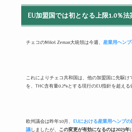
EU加盟国では初となる上限1.0％法
チェコのMiloš Zeman大統領は今週、
産業用ヘンプ
これによりチェコ共和国は、他の加盟国に先駆け
を、THC含有量0.2%とする現行のEU指針を超
欧州議会は昨年10月、
EUにおける産業用ヘンプの圃
議
しましたが、
この変更が有効になるのは2023年