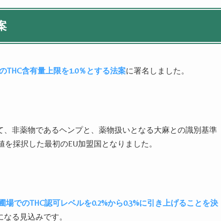
案
のTHC含有量上限を1.0％とする法案
に署名しました。
て、非薬物であるヘンプと、薬物扱いとなる大麻との識別基準
える値を採択した最初のEU加盟国となりました。
場でのTHC認可レベルを0.2%から0.3%に引き上げることを決
になる見込みです。