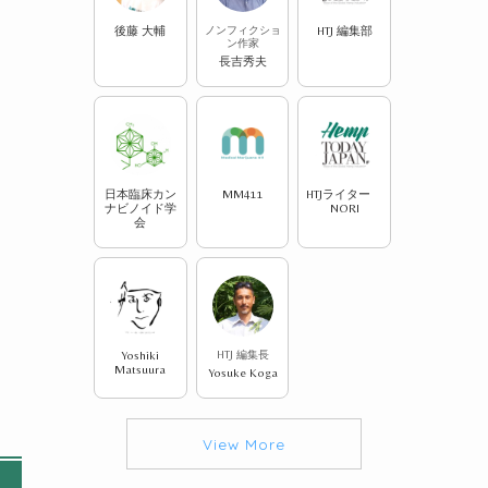
後藤 大輔
ノンフィクショ
HTJ 編集部
ン作家
長吉秀夫
日本臨床カン
MM411
HTJライター
ナビノイド学
NORI
会
Yoshiki
HTJ 編集長
Matsuura
Yosuke Koga
View More