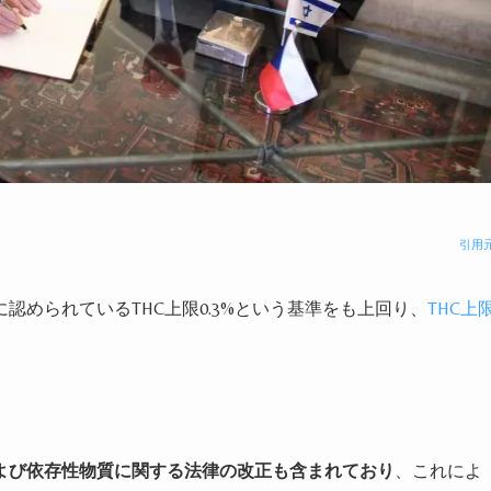
引用
に認められているTHC上限0.3%という基準をも上回り、
THC上
。
よび依存性物質に関する法律の改正も含まれており
、これによ