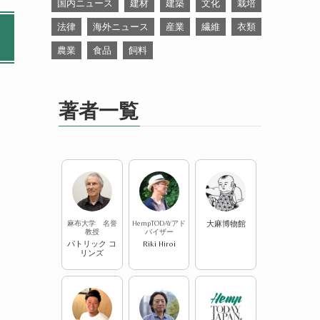
国内ニュース
建材
建築
文化
栽培
法律
海外ニュース
産業
繊維
衣類
農業
食品
飼料
著者一覧
麻布大学 名誉
HempTODAYアド
大麻博物館
教授
バイザー
パトリック コ
Riki Hiroi
リンズ