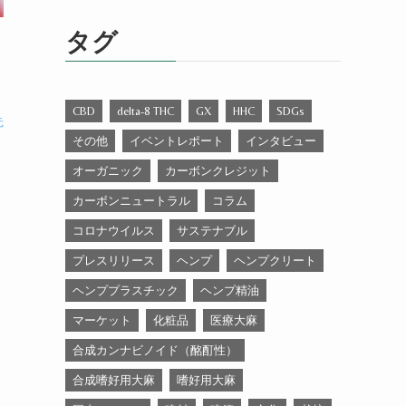
ゴ
リ
タグ
ー
CBD
delta-8 THC
GX
HHC
SDGs
元
その他
イベントレポート
インタビュー
オーガニック
カーボンクレジット
カーボンニュートラル
コラム
コロナウイルス
サステナブル
プレスリリース
ヘンプ
ヘンプクリート
ヘンププラスチック
ヘンプ精油
マーケット
化粧品
医療大麻
合成カンナビノイド（酩酊性）
合成嗜好用大麻
嗜好用大麻