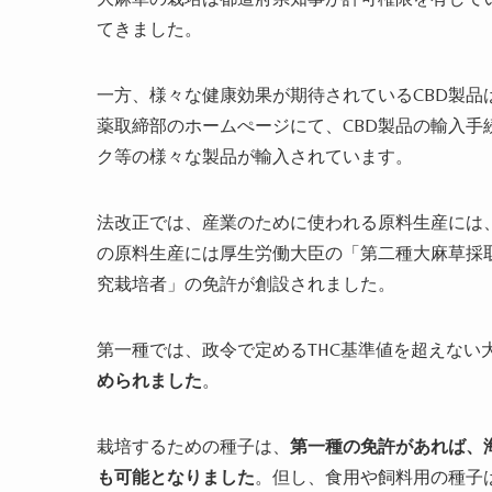
てきました。
一方、様々な健康効果が期待されている
CBD
製品
薬取締部のホームぺージにて、
CBD
製品の輸入手
ク等の様々な製品が輸入されています。
法改正では、産業のために使われる原料生産には
の原料生産には厚生労働大臣の「第二種大麻草採
究栽培者」の免許が創設されました。
第一種では、政令で定める
THC
基準値を超えない
められました
。
栽培するための種子は、
第一種の免許があれば、
も可能となりました
。但し、食用や飼料用の種子