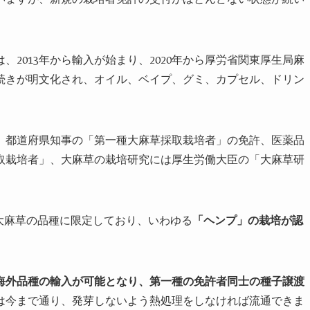
は、
2013
年から輸入が始まり、
2020
年から厚労省関東厚生局麻
続きが明文化され、オイル、ベイプ、グミ、カプセル、ドリン
、都道府県知事の「第一種大麻草採取栽培者」の免許、医薬品
取栽培者」、大麻草の栽培研究には厚生労働大臣の「大麻草研
大麻草の品種に限定しており、いわゆる
「ヘンプ」の栽培が認
海外品種の輸入が可能となり、第一種の免許者同士の種子譲渡
は今まで通り、発芽しないよう熱処理をしなければ流通できま