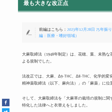
最も大きな改正点
前編はこちら：
2023年12月28日 
編：医療・嗜好領域）
大麻取締法（
1948
年制定）は、花穂、葉、未熟な
よる規制でした。
法改正では、大麻、
Δ9-THC
、
Δ8-THC
、化学的変
精神薬取締法（以下、麻向法）」の「麻薬」に位
そして、大麻取締法を「大麻草の栽培の規制に関
特化した法律へと衣替えをしました。