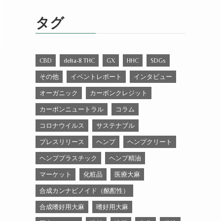
ゴ
リ
タグ
ー
CBD
delta-8 THC
GX
HHC
SDGs
その他
イベントレポート
インタビュー
オーガニック
カーボンクレジット
カーボンニュートラル
コラム
コロナウイルス
サステナブル
プレスリリース
ヘンプ
ヘンプクリート
ヘンププラスチック
ヘンプ精油
マーケット
化粧品
医療大麻
合成カンナビノイド（酩酊性）
合成嗜好用大麻
嗜好用大麻