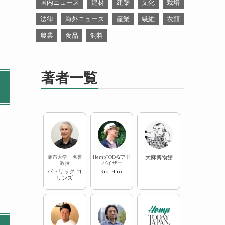
国内ニュース
建材
建築
文化
栽培
法律
海外ニュース
産業
繊維
衣類
農業
食品
飼料
著者一覧
麻布大学 名誉
HempTODAYアド
大麻博物館
教授
バイザー
パトリック コ
Riki Hiroi
リンズ