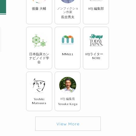
後藤 大輔
ノンフィクショ
HTJ 編集部
ン作家
長吉秀夫
日本臨床カン
MM411
HTJライター
ナビノイド学
NORI
会
Yoshiki
HTJ 編集長
Matsuura
Yosuke Koga
View More