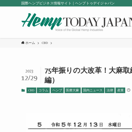
国際ヘンプビジネス情報サイト｜ヘンプトゥデイジャパン
ホーム
CBD
75年振りの大改革！大麻
2023
12/29
編）
CBD
コラム
ヘンプ
医療大麻
国内ニュース
法律
産業