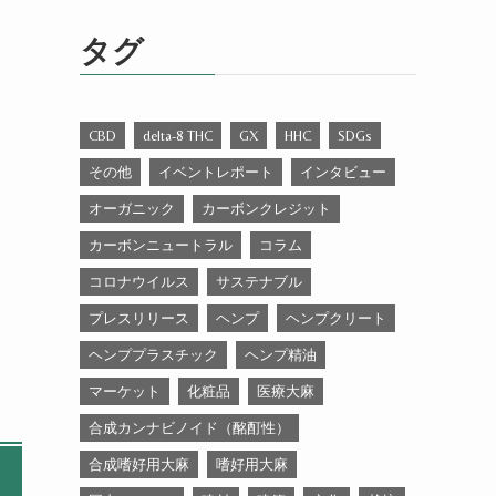
ゴ
リ
タグ
ー
CBD
delta-8 THC
GX
HHC
SDGs
その他
イベントレポート
インタビュー
オーガニック
カーボンクレジット
カーボンニュートラル
コラム
コロナウイルス
サステナブル
プレスリリース
ヘンプ
ヘンプクリート
ヘンププラスチック
ヘンプ精油
マーケット
化粧品
医療大麻
合成カンナビノイド（酩酊性）
合成嗜好用大麻
嗜好用大麻