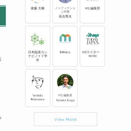
後藤 大輔
ノンフィクショ
HTJ 編集部
ン作家
長吉秀夫
日本臨床カン
MM411
HTJライター
ナビノイド学
NORI
供
会
Yoshiki
HTJ 編集長
Matsuura
Yosuke Koga
が
View More