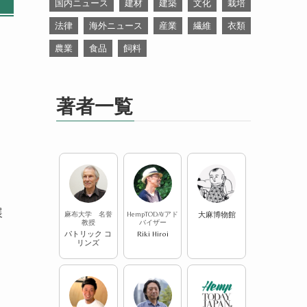
国内ニュース
建材
建築
文化
栽培
法律
海外ニュース
産業
繊維
衣類
農業
食品
飼料
著者一覧
こ
展
麻布大学 名誉
HempTODAYアド
大麻博物館
教授
バイザー
パトリック コ
Riki Hiroi
リンズ