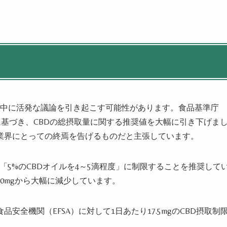
間中に活発な議論を引き起こす可能性があります。食品基準庁
に基づき、CBDの総摂取量に関する推奨値を大幅に引き下げま
D業界にとっての終焉を告げるものだと主張しています。
は「5%のCBDオイルを4～5滴程度」に制限することを推奨して
70mgから大幅に減少しています。
全機関（EFSA）に対して1日あたり17.5mgのCBD摂取制