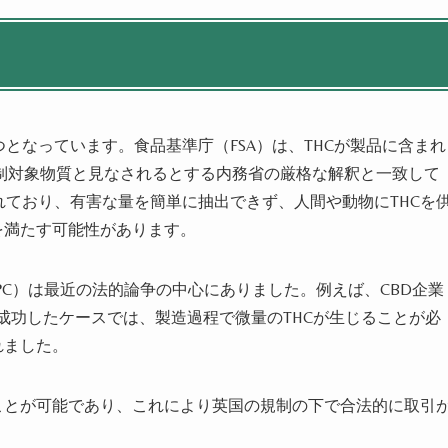
つとなっています。食品基準庁（FSA）は、THCが製品に含まれ
制対象物質と見なされるとする内務省の厳格な解釈と一致して
れており、有害な量を簡単に抽出できず、人間や動物にTHCを
を満たす可能性があります。
eria, EPC）は最近の法的論争の中心にありました。例えば、CBD企業
を唱え成功したケースでは、製造過程で微量のTHCが生じることが必
れました。
すことが可能であり、これにより英国の規制の下で合法的に取引