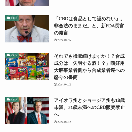
「CBDは食品として認めない」。
CBD
非合法のままだ。と、新FDA長官
の発言
2024.07.16
それでも摂取続けますか！？合成
CBD
成分は「失明する酒！？」嗜好用
大麻事業者側から合成業者達への
怒りの書簡
2024.07.13
アイオワ州とジョージア州も18歳
CBD
未満、21歳未満へのCBD販売禁止
へ
2024.07.12