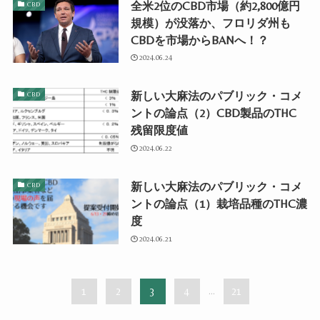
全米2位のCBD市場（約2,800億円
CBD
規模）が没落か、フロリダ州も
CBDを市場からBANへ！？
2024.06.24
新しい大麻法のパブリック・コメ
CBD
ントの論点（2）CBD製品のTHC
残留限度値
2024.06.22
新しい大麻法のパブリック・コメ
CBD
ントの論点（1）栽培品種のTHC濃
度
2024.06.21
1
2
3
4
...
21