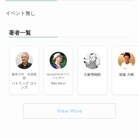
イベント無し
著者一覧
麻布大学 名誉教
HempTODAYアド
大麻博物館
後藤 大輔
授
バイザー
パトリック コリ
Riki Hiroi
ンズ
View More