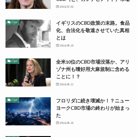
2024.07.02
イギリスのCBD政策の末路。食品
CBD
化、合法化を敬遠させていた真相
とは
2024.06.29
全米10位のCBD市場没落か、アリ
CBD
ゾナ州も嗜好用大麻規制に含める
ことに！？
2024.06.27
フロリダに続き壊滅か！？ニュー
CBD
ヨークCBD市場の終わりが始まっ
た
2024.06.26