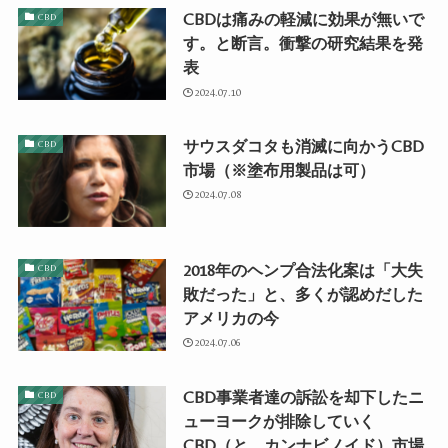
CBDは痛みの軽減に効果が無いで
CBD
す。と断言。衝撃の研究結果を発
表
2024.07.10
サウスダコタも消滅に向かうCBD
CBD
市場（※塗布用製品は可）
2024.07.08
2018年のヘンプ合法化案は「大失
CBD
敗だった」と、多くが認めだした
アメリカの今
2024.07.06
CBD事業者達の訴訟を却下したニ
CBD
ューヨークが排除していく
CBD（と、カンナビノイド）市場