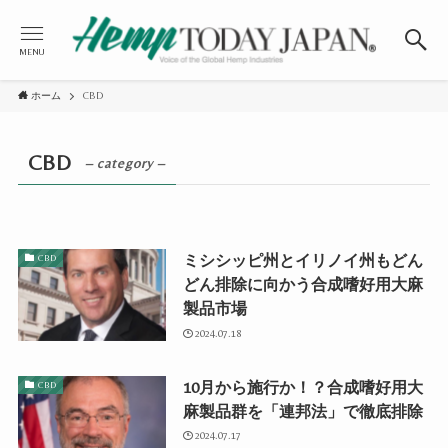
MENU
ホーム
CBD
CBD
– category –
ミシシッピ州とイリノイ州もどん
CBD
どん排除に向かう合成嗜好用大麻
製品市場
2024.07.18
10月から施行か！？合成嗜好用大
CBD
麻製品群を「連邦法」で徹底排除
2024.07.17