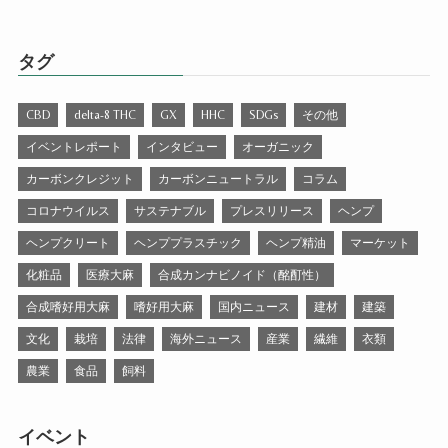
タグ
CBD
delta-8 THC
GX
HHC
SDGs
その他
イベントレポート
インタビュー
オーガニック
カーボンクレジット
カーボンニュートラル
コラム
コロナウイルス
サステナブル
プレスリリース
ヘンプ
ヘンプクリート
ヘンププラスチック
ヘンプ精油
マーケット
化粧品
医療大麻
合成カンナビノイド（酩酊性）
合成嗜好用大麻
嗜好用大麻
国内ニュース
建材
建築
文化
栽培
法律
海外ニュース
産業
繊維
衣類
農業
食品
飼料
イベント