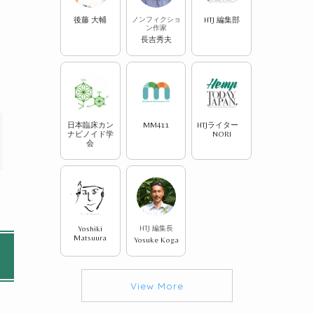
後藤 大輔
ノンフィクショ
HTJ 編集部
ン作家
長吉秀夫
日本臨床カン
MM411
HTJライター
ナビノイド学
NORI
会
Yoshiki
HTJ 編集長
Matsuura
Yosuke Koga
View More