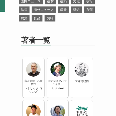
国内ニュース
建材
建築
文化
栽培
法律
海外ニュース
産業
繊維
衣類
農業
食品
飼料
著者一覧
麻布大学 名誉
HempTODAYアド
大麻博物館
教授
バイザー
パトリック コ
Riki Hiroi
リンズ