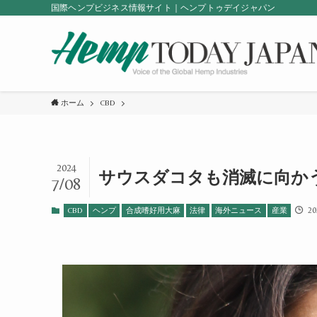
国際ヘンプビジネス情報サイト｜ヘンプトゥデイジャパン
ホーム
CBD
2024
サウスダコタも消滅に向かう
7/08
20
CBD
ヘンプ
合成嗜好用大麻
法律
海外ニュース
産業