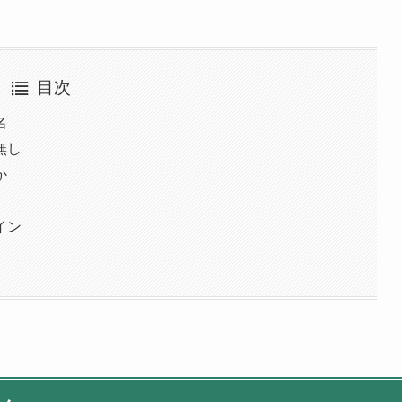
目次
名
無し
か
イン