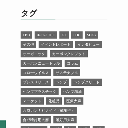
ゴ
リ
タグ
ー
CBD
delta-8 THC
GX
HHC
SDGs
その他
イベントレポート
インタビュー
オーガニック
カーボンクレジット
カーボンニュートラル
コラム
コロナウイルス
サステナブル
プレスリリース
ヘンプ
ヘンプクリート
ヘンププラスチック
ヘンプ精油
マーケット
化粧品
医療大麻
合成カンナビノイド（酩酊性）
合成嗜好用大麻
嗜好用大麻