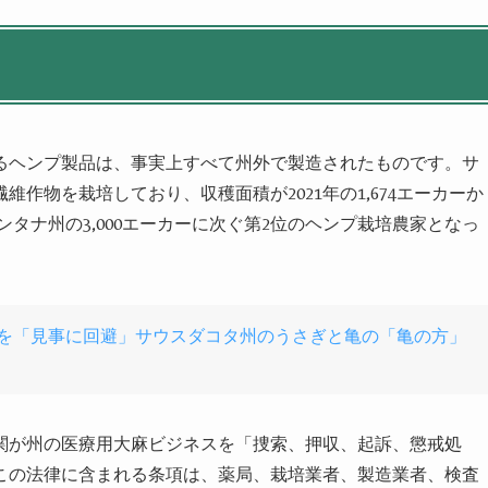
るヘンプ製品は、事実上すべて州外で製造されたものです。サ
作物を栽培しており、収穫面積が2021年の1,674エーカーか
、モンタナ州の3,000エーカーに次ぐ第2位のヘンプ栽培農家となっ
壊を「見事に回避」サウスダコタ州のうさぎと亀の「亀の方」
関が州の医療用大麻ビジネスを「捜索、押収、起訴、懲戒処
この法律に含まれる条項は、薬局、栽培業者、製造業者、検査