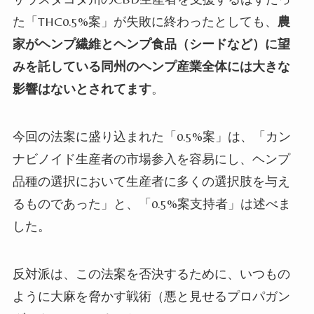
た「
THC0.5%
案」が失敗に終わったとしても、
農
家がヘンプ繊維とヘンプ食品（シードなど）に望
みを託している同州のヘンプ産業全体には大きな
影響はないとされてます
。
今回の法案に盛り込まれた「
0.5%
案」は、「カン
ナビノイド生産者の市場参入を容易にし、ヘンプ
品種の選択において生産者に多くの選択肢を与え
るものであった」と、「
0.5%
案支持者」は述べま
した。
反対派は、この法案を否決するために、いつもの
ように大麻を脅かす戦術（悪と見せるプロパガン