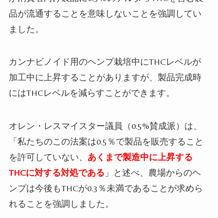
品が流通することを意味しないことを強調してい
ました。
カンナビノイド用のヘンプ栽培中に
THC
レベルが
加工中に上昇することがありますが、製品完成時
には
THC
レベルを減らすことができます。
オレン・レスマイスター議員（0.5%賛成派）は、
「私たちのこの法案は
0.5
％で製品を販売すること
を許可していない、
あくまで製造中に上昇する
THC
に対する対処である
」と述べ、農場からのヘ
ンプは今後も
THC
が
0.3
％未満であることが求めら
れることを強調しました。