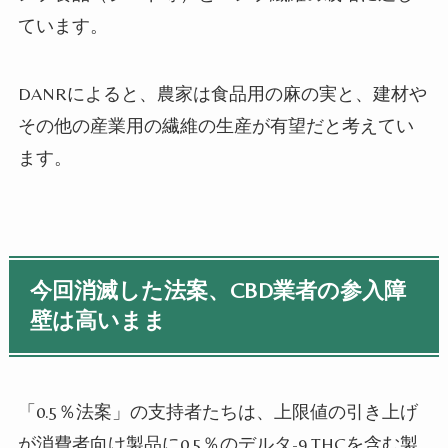
ています。
DANR
によると、農家は食品用の麻の実と、建材や
その他の産業用の繊維の生産が有望だと考えてい
ます。
今回消滅した法案、
CBD
業者の参入障
壁は高いまま
「
0.5
％法案」の支持者たちは、上限値の引き上げ
が消費者向け製品に
0.5
％のデルタ
-9 THC
を含む製