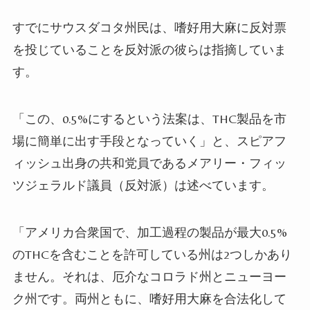
すでにサウスダコタ州民は、嗜好用大麻に反対票
を投じていることを反対派の彼らは指摘していま
す。
「この、0.5%にするという法案は、
THC
製品を市
場に簡単に出す手段となっていく」と、スピアフ
ィッシュ出身の共和党員であるメアリー・フィッ
ツジェラルド議員（反対派）は述べています。
「アメリカ合衆国で、加工過程の製品が最大
0.5%
の
THC
を含むことを許可している州は
2
つしかあり
ません。それは、厄介なコロラド州とニューヨー
ク州です。
両州ともに、嗜好用大麻を合法化して