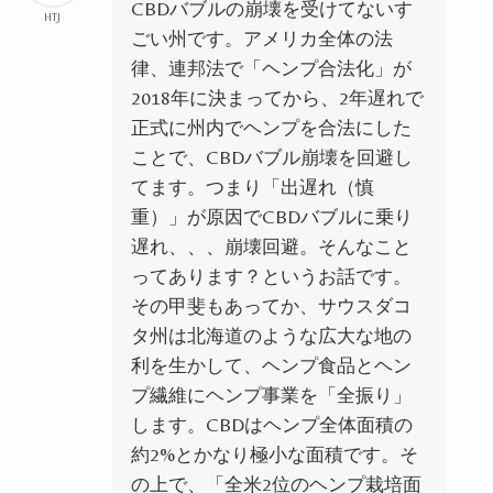
CBDバブルの崩壊を受けてないす
HTJ
ごい州です。アメリカ全体の法
律、連邦法で「ヘンプ合法化」が
2018年に
決まってから、2年遅れで
正式に州内でヘンプを合法にした
ことで、CBDバブル崩壊を回避し
てます。つまり「出遅れ（慎
重）」が原因でCBDバブルに乗り
遅れ、、、崩壊回避。そんなこと
ってあります？というお話です。
その甲斐もあってか、サウスダコ
タ州は北海道のような広大な地の
利を生かして、ヘンプ食品とヘン
プ繊維にヘンプ事業を「全振り」
します。CBDはヘンプ全体面積の
約2%とかなり極小な面積です。そ
の上で、「全米2位のヘンプ栽培面