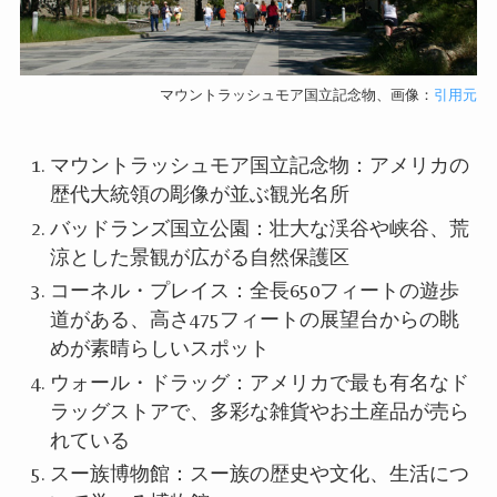
マウントラッシュモア国立記念物、画像：
引用元
マウントラッシュモア国立記念物：アメリカの
歴代大統領の彫像が並ぶ観光名所
バッドランズ国立公園：壮大な渓谷や峡谷、荒
涼とした景観が広がる自然保護区
コーネル・プレイス：全長650フィートの遊歩
道がある、高さ475フィートの展望台からの眺
めが素晴らしいスポット
ウォール・ドラッグ：アメリカで最も有名なド
ラッグストアで、多彩な雑貨やお土産品が売ら
れている
スー族博物館：スー族の歴史や文化、生活につ