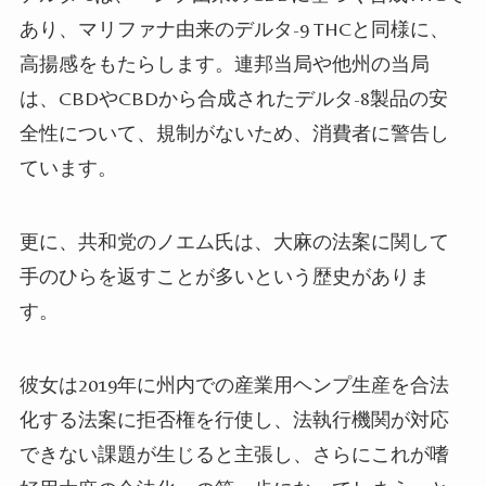
あり、マリファナ由来のデルタ
-9 THC
と同様に、
高揚感をもたらします。
連邦当局や他州の当局
は、
CBD
や
CBD
から合成されたデルタ
-8
製品の安
全性について、規制がないため、消費者に警告し
ています。
更に、共和党のノエム氏は、大麻の法案に関して
手のひらを返すことが多いという歴史がありま
す。
彼女は
2019
年に州内での産業用ヘンプ生産を合法
化する法案に拒否権を行使し、法執行機関が対応
できない課題が生じると主張し、さらにこれが嗜