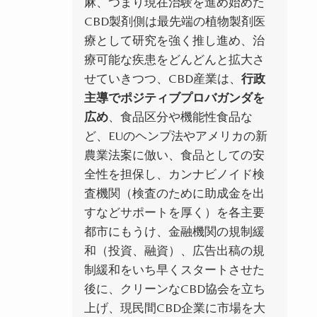
麻、つまり現在治験を進め始めた
CBD製剤側は最先端の植物製剤医
療として研究を強く推し進め、治
療可能な疾患をどんどんと拡大さ
せていきつつ、CBD産業は、
行政
主導でポジティブプロバガンダを
広め
、食品区分や機能性食品な
ど、EUのヘンプ法やアメリカの新
農業法案に倣い、食品としての安
全性を担保し、カンナビノイド検
査機関（検査のために助成金を出
すなどサポートを厚く）を各主要
都市にもうけ、金融機関の規制緩
和（投資、融資）、広告出稿の規
制緩和をいち早くスタートさせた
後に、クリーンなCBD協会を立ち
上げ、現民間CBD企業に市場を大