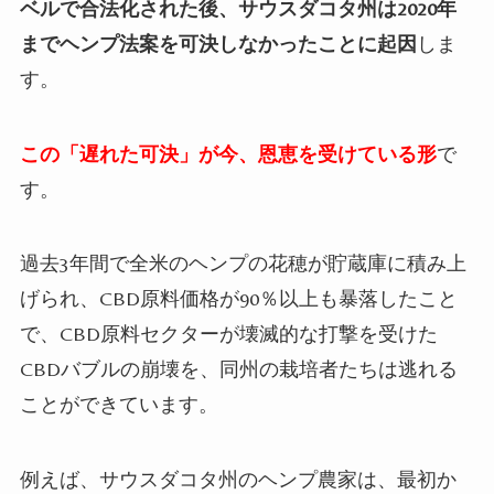
ベルで合法化された後、サウスダコタ州は2020
年
までヘンプ法案を可決しなかったことに起因
しま
す。
この「遅れた可決」が今、恩恵を受けている形
で
す。
過去
3
年間で全米のヘンプの花穂が貯蔵庫に積み上
げられ、
CBD
原料価格が
90
％以上も暴落したこと
で、
CBD
原料セクターが壊滅的な打撃を受けた
CBD
バブルの崩壊を、同州の栽培者たちは逃れる
ことができています。
例えば、サウスダコタ州のヘンプ農家は、最初か