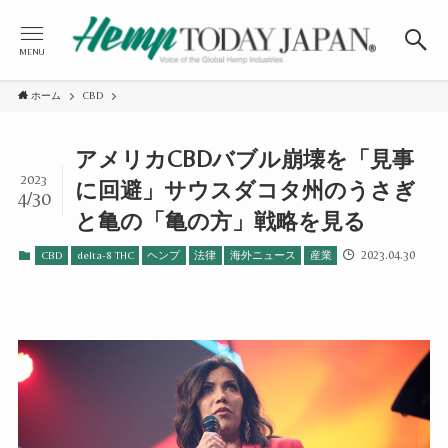
MENU
ホーム
CBD
アメリカCBDバブル崩壊を「見事
2023
に回避」サウスダコタ州のうさぎ
4/30
と亀の「亀の方」戦略を見る
2023.04.30
CBD
delta-8 THC
ヘンプ
法律
海外ニュース
産業