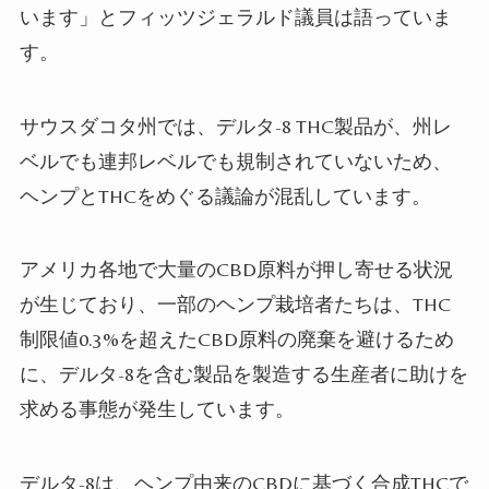
います」とフィッツジェラルド議員は語っていま
す。
サウスダコタ州では、デルタ
-8 THC
製品が、州レ
ベルでも連邦レベルでも規制されていないため、
ヘンプと
THC
をめぐる議論が混乱しています。
アメリカ各地で大量の
CBD
原料が押し寄せる状況
が生じており、一部のヘンプ栽培者たちは、
THC
制限値
0.3%
を超えた
CBD
原料の廃棄を避けるため
に、デルタ
-8
を含む製品を製造する生産者に助けを
求める事態が発生しています。
デルタ
-8
は、ヘンプ由来の
CBD
に基づく合成
THC
で