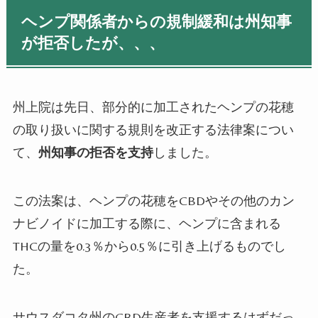
ヘンプ関係者からの規制緩和は州知事
が拒否したが、、、
州上院は先日、部分的に加工されたヘンプの花穂
の取り扱いに関する規則を改正する法律案につい
て、
州知事の拒否を支持
しました。
この法案は、ヘンプの花穂を
CBD
やその他のカン
ナビノイドに加工する際に、ヘンプに含まれる
THC
の量を
0.3
％から
0.5
％に引き上げるものでし
た。
サウスダコタ州の
CBD
生産者を支援するはずだっ