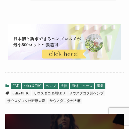
CBD
delta-8 THC
ヘンプ
法律
海外ニュース
産業
delta-8THC
サウスダコタ州CBD
サウスダコタ州ヘンプ
サウスダコタ州医療大麻
サウスダコタ州大麻