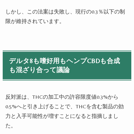
しかし、この法案は失敗し、現行の
0.3
％以下の制
限が維持されています。
デルタ8も嗜好用もヘンプCBDも合成
も混ざり合って議論
反対派は、
THC
の加工中の許容限度値0.3%から
0.5%へと引き上げることで、
THC
を含む製品の効
力と入手可能性が増すことになると指摘しまし
た。