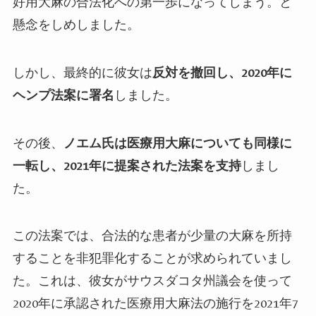
好用大麻の合法化への第一歩になってしまう。と
懸念をしめしました。
しかし、最終的に彼女は
反対を撤回し、
2020
年に
ヘンプ法案に署名
しました。
その後、
ノエム氏は医療用大麻についても同様に
一転し、
2021
年に提案された法案を支持
しまし
た。
この法案では、合法的な患者が少量の大麻を所持
することを非犯罪化することが求められていまし
た。これは、彼女がサウスダコタ州議会を使って
2020
年に承認された医療用大麻法の施行を
2021
年
7