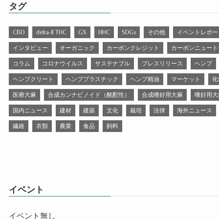
タグ
CBD
delta-8 THC
GX
HHC
SDGs
その他
イベントレポー
インタビュー
オーガニック
カーボンクレジット
カーボンニュート
コラム
コロナウイルス
サステナブル
プレスリリース
ヘンプ
ヘンプクリート
ヘンププラスチック
ヘンプ精油
マーケット
化
医療大麻
合成カンナビノイド（酩酊性）
合成嗜好用大麻
嗜好用大
国内ニュース
建材
建築
文化
栽培
法律
海外ニュース
繊維
衣類
農業
食品
飼料
イベント
イベント無し