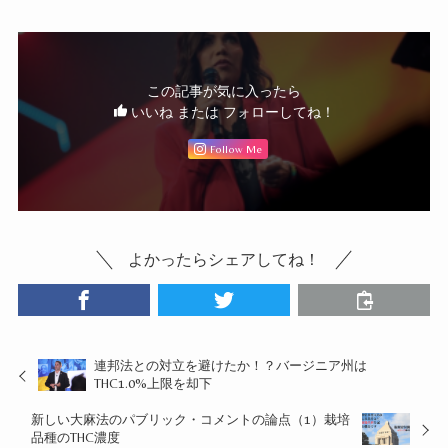
この記事が気に入ったら
いいね または フォローしてね！
Follow Me
よかったらシェアしてね！
連邦法との対立を避けたか！？バージニア州は
THC1.0%上限を却下
新しい大麻法のパブリック・コメントの論点（1）栽培
品種のTHC濃度