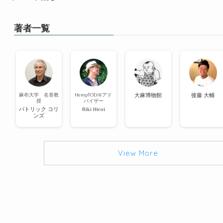
著者一覧
麻布大学 名誉教
HempTODAYアド
大麻博物館
後藤 大輔
授
バイザー
パトリック コリ
Riki Hiroi
ンズ
View More