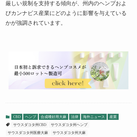
厳しい規制を支持する傾向が、州内のヘンプおよ
びカンナビス産業にどのように影響を与えている
かが強調されています。
CBD
ヘンプ
合成嗜好用大麻
法律
海外ニュース
産業
サウスダコタ州CBD
サウスダコタ州ヘンプ
サウスダコタ州医療大麻
サウスダコタ州大麻