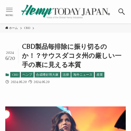
MENU
ホーム
CBD
CBD製品毎排除に振り切るの
2024
か！？サウスダコタ州の厳しい一
6/20
手の裏に見える本質
CBD
ヘンプ
合成嗜好用大麻
法律
海外ニュース
産業
2024.06.20
2024.06.20