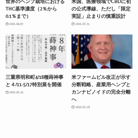
世界のヘンプ栽培における
米国、医療領域でCBDに初
THC基準濃度（2％から
の公式導線、ただし「限定
0.1％まで）
実証」止まりの慎重設計
2026.04.07
2026.03.31
三重県明和町4/18種蒔神事
米ファームビル改正が示す
と４/11-5/17特別展を開催
分断戦略、産業用ヘンプと
カンナビノイドの完全分離
2026.03.26
へ
2026.03.18