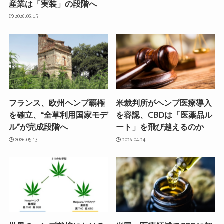
産業は「実装」の段階へ
2026.06.15
フランス、欧州ヘンプ覇権
米裁判所がヘンプ医療導入
を確立、“全草利用国家モデ
を容認、CBDは「医薬品ル
ル”が完成段階へ
ート」を飛び越えるのか
2026.05.13
2026.04.24