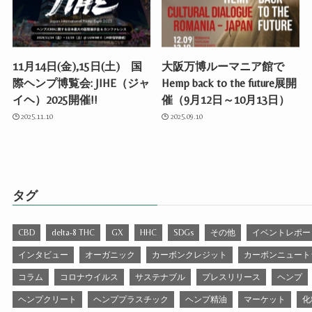
11月14日(金),15日(土) 国
大阪万博ルーマニア館で
際ヘンプ博覧会: JIHE（ジャ
Hemp back to the future展開
イヘ）2025開催!!
催（9月12日～10月13日）
2025.11.10
2025.09.10
タグ
CBD
delta-8 THC
GX
HHC
SDGs
その他
イベントレポー
インタビュー
オーガニック
カーボンクレジット
カーボンニュート
コラム
コロナウイルス
サステナブル
プレスリリース
ヘンプ
ヘンプクリート
ヘンププラスチック
ヘンプ精油
マーケット
化