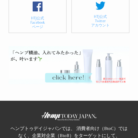
HTJ公式
HTJ公式
Twitter
Facebook
アカウント
ページ
ヘンプトゥデイジャパンでは、 消費者向け（BtoC）では
なく、企業対企業（BtoB）をターゲットにして、