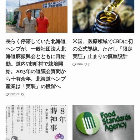
長らく停滞していた北海道
米国、医療領域でCBDに初
ヘンプが、一般社団法人北
の公式導線、ただし「限定
海道麻振興会とともに再始
実証」止まりの慎重設計
動。道内5市町村で栽培開
2026.03.31
始。2013年の道議会質問か
ら十有余年、北海道ヘンプ
産業は「実装」の段階へ
2026.06.15