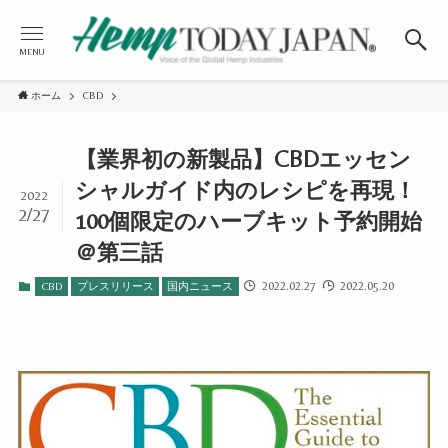
MENU
ホーム
CBD
【業界初の新製品】CBDエッセン
シャルガイド内のレシピを再現！
2022
2/27
100個限定のハーブキット予約開始
＠第三話
2022.02.27
2022.05.20
CBD
プレスリリース
国内ニュース