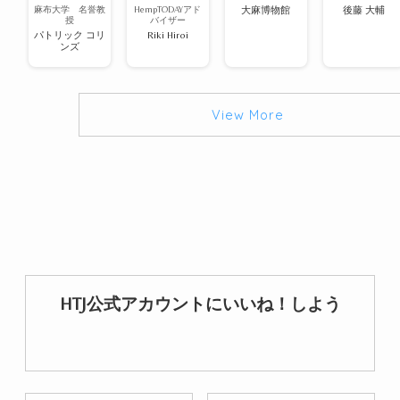
麻布大学 名誉教
HempTODAYアド
大麻博物館
後藤 大輔
授
バイザー
パトリック コリ
Riki Hiroi
ンズ
View More
HTJ公式アカウントにいいね！しよう