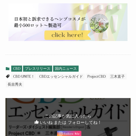
CBD
プレスリリース
国内ニュース
CBD UNITE！
CBDエッセンシャルガイド
ProjectCBD
三木直子
長吉秀夫
この記事が気に入ったら
いいね または フォローしてね！
Follow Me