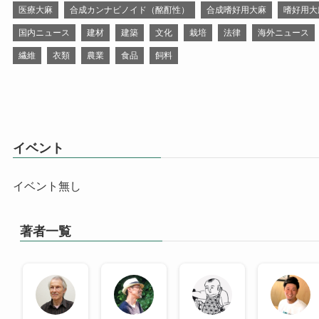
医療大麻
合成カンナビノイド（酩酊性）
合成嗜好用大麻
嗜好用大
国内ニュース
建材
建築
文化
栽培
法律
海外ニュース
繊維
衣類
農業
食品
飼料
イベント
イベント無し
著者一覧