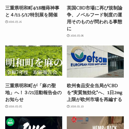
三重県明和町4/18種蒔神事
英国CBD市場に再び規制論
と４/11-5/17特別展を開催
争、ノベルフード制度の運
用そのものが問われる事態
2026.03.26
に
2026.03.06
三重県明和町が「麻の聖
欧州食品安全当局がCBD
地」へ！３/21活動報告会の
を“実質無効化”へ、1日2mg
お知らせ
上限が欧州市場を再編する
2026.03.05
2026.02.19