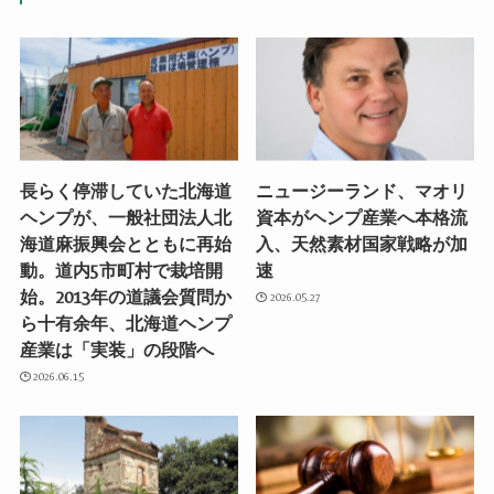
長らく停滞していた北海道
ニュージーランド、マオリ
ヘンプが、一般社団法人北
資本がヘンプ産業へ本格流
海道麻振興会とともに再始
入、天然素材国家戦略が加
動。道内5市町村で栽培開
速
始。2013年の道議会質問か
2026.05.27
ら十有余年、北海道ヘンプ
産業は「実装」の段階へ
2026.06.15