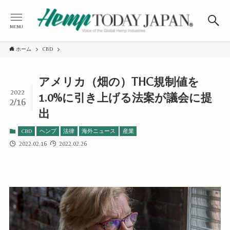
MENU
ホーム
CBD
アメリカ（畑の）THC規制値を
2022
1.0%に引き上げる法案が議会に提
2/16
出
CBD
ヘンプ
法律
海外ニュース
産業
2022.02.16
2022.02.26