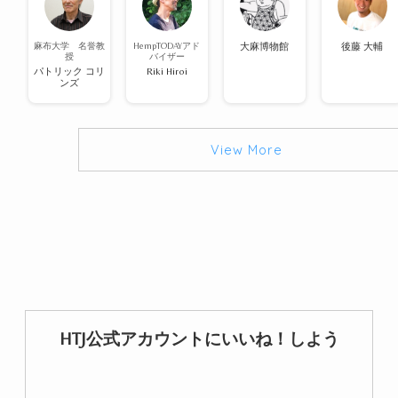
麻布大学 名誉教
HempTODAYアド
大麻博物館
後藤 大輔
授
バイザー
パトリック コリ
Riki Hiroi
ンズ
View More
HTJ公式アカウントにいいね！しよう