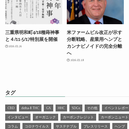
三重県明和町4/18種蒔神事
米ファームビル改正が示す
と４/11-5/17特別展を開催
分断戦略、産業用ヘンプと
カンナビノイドの完全分離
2026.03.26
へ
2026.03.18
タグ
CBD
delta-8 THC
GX
HHC
SDGs
その他
イベントレポー
インタビュー
オーガニック
カーボンクレジット
カーボンニュート
コラム
コロナウイルス
サステナブル
プレスリリース
ヘンプ