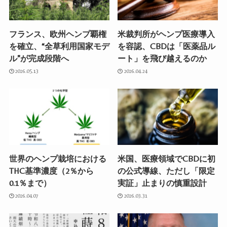
フランス、欧州ヘンプ覇権
米裁判所がヘンプ医療導入
を確立、“全草利用国家モデ
を容認、CBDは「医薬品ル
ル”が完成段階へ
ート」を飛び越えるのか
2026.05.13
2026.04.24
世界のヘンプ栽培における
米国、医療領域でCBDに初
THC基準濃度（2％から
の公式導線、ただし「限定
0.1％まで）
実証」止まりの慎重設計
2026.04.07
2026.03.31