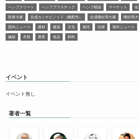
ヘンプクリート
ヘンププラスチック
ヘンプ精油
マーケット
化
医療大麻
合成カンナビノイド（酩酊性）
合成嗜好用大麻
嗜好用大
国内ニュース
建材
建築
文化
栽培
法律
海外ニュース
繊維
衣類
農業
食品
飼料
イベント
イベント無し
著者一覧