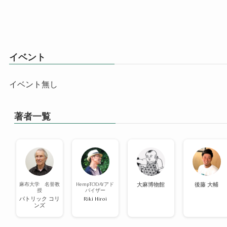
イベント
イベント無し
著者一覧
麻布大学 名誉教
HempTODAYアド
大麻博物館
後藤 大輔
授
バイザー
パトリック コリ
Riki Hiroi
ンズ