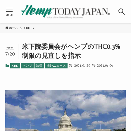
MENU
ホーム
CBD
米下院委員会がヘンプのTHC0.3%
2021
7/20
制限の見直しを指示
2021.07.20
2021.08.09
CBD
ヘンプ
法律
海外ニュース