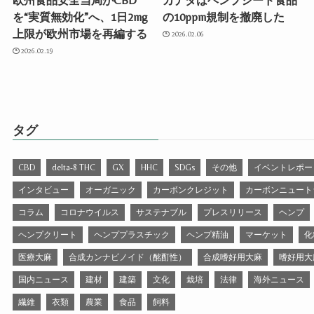
欧州食品安全当局がCBD
カナダはヘンプシード食品
を“実質無効化”へ、1日2mg
の10ppm規制を撤廃した
上限が欧州市場を再編する
2026.02.06
2026.02.19
タグ
CBD
delta-8 THC
GX
HHC
SDGs
その他
イベントレポー
インタビュー
オーガニック
カーボンクレジット
カーボンニュート
コラム
コロナウイルス
サステナブル
プレスリリース
ヘンプ
ヘンプクリート
ヘンププラスチック
ヘンプ精油
マーケット
化
医療大麻
合成カンナビノイド（酩酊性）
合成嗜好用大麻
嗜好用大
国内ニュース
建材
建築
文化
栽培
法律
海外ニュース
繊維
衣類
農業
食品
飼料