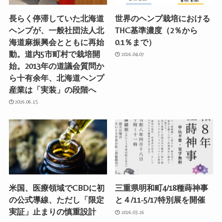
長らく停滞していた北海道
世界のヘンプ栽培における
ヘンプが、一般社団法人北
THC基準濃度（2％から
海道麻振興会とともに再始
0.1％まで）
動。道内5市町村で栽培開
2026.04.07
始。2013年の道議会質問か
ら十有余年、北海道ヘンプ
産業は「実装」の段階へ
2026.06.15
米国、医療領域でCBDに初
三重県明和町4/18種蒔神事
の公式導線、ただし「限定
と４/11-5/17特別展を開催
実証」止まりの慎重設計
2026.03.26