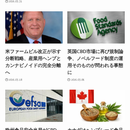
2026.03.31
米ファームビル改正が示す
英国CBD市場に再び規制論
分断戦略、産業用ヘンプと
争、ノベルフード制度の運
カンナビノイドの完全分離
用そのものが問われる事態
へ
に
2026.03.18
2026.03.06