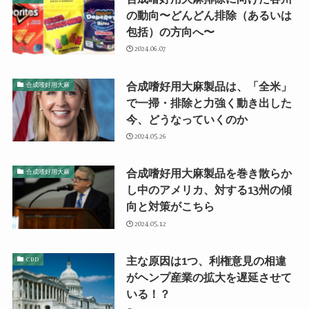
の動向〜どんどん排除（あるいは
包括）の方向へ〜
2024.06.07
合成嗜好用大麻製品は、「全米」
合成嗜好用大麻
で一掃・排除と力強く動き出した
今、どうなっていくのか
2024.05.26
合成嗜好用大麻製品を巻き散らか
合成嗜好用大麻
し中のアメリカ、対する13州の傾
向と対策がこちら
2024.05.12
主な原因は1つ、利権意見の相違
CBD
がヘンプ産業の拡大を遅延させて
いる！？