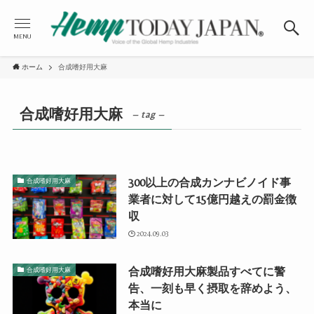
MENU
ホーム
合成嗜好用大麻
合成嗜好用大麻
– tag –
300以上の合成カンナビノイド事
合成嗜好用大麻
業者に対して15億円越えの罰金徴
収
2024.09.03
合成嗜好用大麻製品すべてに警
合成嗜好用大麻
告、一刻も早く摂取を辞めよう、
本当に