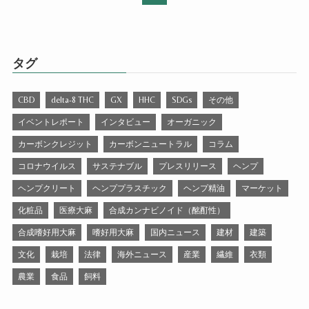
タグ
CBD
delta-8 THC
GX
HHC
SDGs
その他
イベントレポート
インタビュー
オーガニック
カーボンクレジット
カーボンニュートラル
コラム
コロナウイルス
サステナブル
プレスリリース
ヘンプ
ヘンプクリート
ヘンププラスチック
ヘンプ精油
マーケット
化粧品
医療大麻
合成カンナビノイド（酩酊性）
合成嗜好用大麻
嗜好用大麻
国内ニュース
建材
建築
文化
栽培
法律
海外ニュース
産業
繊維
衣類
農業
食品
飼料