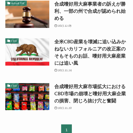
合成嗜好用大麻事業者の訴えが勝
delta-8 THC
利、一部の州で合成が認められ始
める
2023.12.09
全米CBD産業を壊滅に追い込みか
CBD
ねないカリフォルニアの改正案の
そもそものお話、嗜好用大麻産業
には追い風
2023.11.24
合成嗜好用大麻市場拡大における
CBD
CBD市場の崩壊と嗜好用大麻企業
の損害、閉じろ抜け穴と奮闘
2023.11.20
1