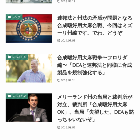
2024.04.17
連邦法と州法の矛盾が問題となる
ヘンプ
合成嗜好用大麻合戦、今回はミズ
ーリ州編です。でわ、どうぞ
2024.03.08
合成嗜好用大麻戦争〜フロリダ
delta-8 THC
編〜「DEAと連邦法と同様に合成
製品を規制強化する」
2024.02.20
メリーランド州の当局と裁判所が
delta-8 THC
対立、裁判所「合成嗜好用大麻
OK」、当局「失望した、DEAも黙
っちゃいないぞ」
2024.01.06