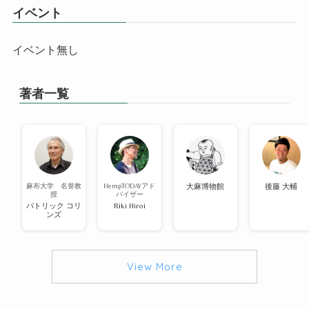
イベント
イベント無し
著者一覧
麻布大学 名誉教
HempTODAYアド
大麻博物館
後藤 大輔
授
バイザー
パトリック コリ
Riki Hiroi
ンズ
View More