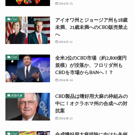
2024.07.25
アイオワ州とジョージア州も18歳
CBD
未満、21歳未満へのCBD販売禁止
へ
2024.07.12
全米2位のCBD市場（約2,800億円
CBD
規模）が没落か、フロリダ州も
CBDを市場からBANへ！？
2024.06.24
CBD製品は嗜好用大麻の枠組みの
医療大麻
中に！オクラホマ州の合成への対
抗案
2024.06.13
合成嗜好用大麻排除に向けた各州
CBD