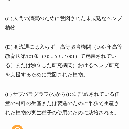
(C)
人間の消費のために意図された未成熟なヘンプ
植物。
(D)
商流通には入らず、高等教育機関（
1965
年高等
教育法第
101
条（
20 U.S.C. 1001
）で定義されてい
る）または独立した研究機関におけるヘンプ研究
を支援するために意図された植物。
(E)
サブパラグラフ
(A)
から
(D)
に記載されている任
意の材料の生産または製造のために単独で生産さ
れた植物の実生種子の使用のために栽培される。