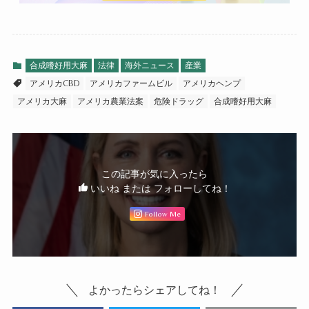
合成嗜好用大麻
法律
海外ニュース
産業
アメリカCBD
アメリカファームビル
アメリカヘンプ
アメリカ大麻
アメリカ農業法案
危険ドラッグ
合成嗜好用大麻
この記事が気に入ったら
いいね または フォローしてね！
Follow Me
よかったらシェアしてね！