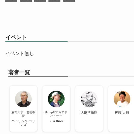
イベント
イベント無し
著者一覧
麻布大学 名誉教
HempTODAYアド
大麻博物館
後藤 大輔
授
バイザー
パトリック コリ
Riki Hiroi
ンズ