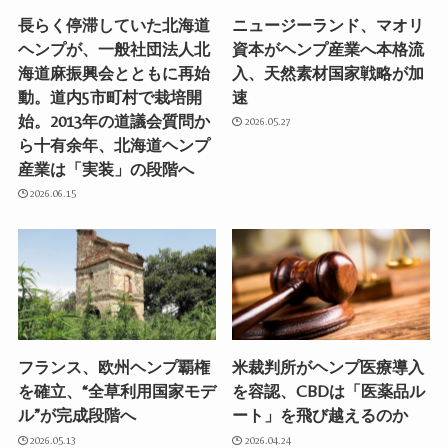
長らく停滞していた北海道
ニュージーランド、マオリ
ヘンプが、一般社団法人北
資本がヘンプ産業へ本格流
海道麻振興会とともに再始
入、天然素材国家戦略が加
動。道内5市町村で栽培開
速
始。2013年の道議会質問か
2026.05.27
ら十有余年、北海道ヘンプ
産業は「実装」の段階へ
2026.06.15
フランス、欧州ヘンプ覇権
米裁判所がヘンプ医療導入
を確立、“全草利用国家モデ
を容認、CBDは「医薬品ル
ル”が完成段階へ
ート」を飛び越えるのか
2026.05.13
2026.04.24