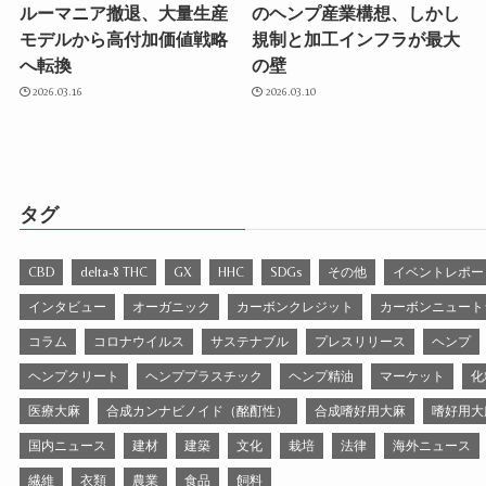
ルーマニア撤退、大量生産
のヘンプ産業構想、しかし
モデルから高付加価値戦略
規制と加工インフラが最大
へ転換
の壁
2026.03.16
2026.03.10
タグ
CBD
delta-8 THC
GX
HHC
SDGs
その他
イベントレポー
インタビュー
オーガニック
カーボンクレジット
カーボンニュート
コラム
コロナウイルス
サステナブル
プレスリリース
ヘンプ
ヘンプクリート
ヘンププラスチック
ヘンプ精油
マーケット
化
医療大麻
合成カンナビノイド（酩酊性）
合成嗜好用大麻
嗜好用大
国内ニュース
建材
建築
文化
栽培
法律
海外ニュース
繊維
衣類
農業
食品
飼料