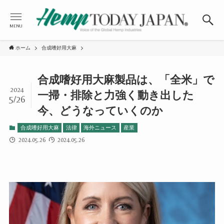
MENU
ホーム
合成嗜好用大麻
合成嗜好用大麻製品は、「全米」で
2024
一掃・排除と力強く動き出した
5/26
今、どうなっていくのか
合成嗜好用大麻
法律
海外ニュース
産業
2024.05.26
2024.05.26