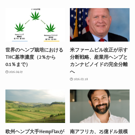
世界のヘンプ栽培における
米ファームビル改正が示す
THC基準濃度（2％から
分断戦略、産業用ヘンプと
0.1％まで）
カンナビノイドの完全分離
へ
2026.04.07
2026.03.18
欧州ヘンプ大手HempFlaxが
南アフリカ、25億ドル規模