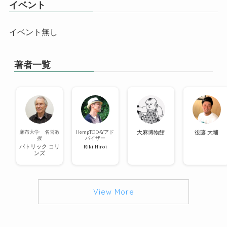
イベント
イベント無し
著者一覧
麻布大学 名誉教
HempTODAYアド
大麻博物館
後藤 大輔
授
バイザー
パトリック コリ
Riki Hiroi
ンズ
View More