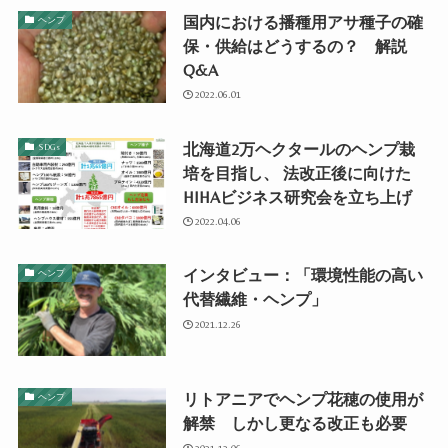
国内における播種用アサ種子の確
ヘンプ
保・供給はどうするの？ 解説
Q&A
2022.06.01
北海道2万ヘクタールのヘンプ栽
SDGs
培を目指し、 法改正後に向けた
HIHAビジネス研究会を立ち上げ
2022.04.06
インタビュー：「環境性能の高い
ヘンプ
代替繊維・ヘンプ」
2021.12.26
リトアニアでヘンプ花穂の使用が
ヘンプ
解禁 しかし更なる改正も必要