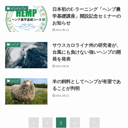
日本初のE-ラーニング「ヘンプ農
サステナブル
学基礎講座」開設記念セミナーの
お知らせ
2021.09.15
サウスカロライナ州の研究者が、
ヘンプ
台風にも負けない強いヘンプの開
発を発表
2021.08.30
羊の飼料としてヘンプが有望であ
ヘンプ
ることが判明
2021.08.25
1
2
3
4
...
7