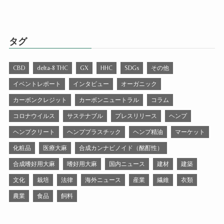
タグ
CBD
delta-8 THC
GX
HHC
SDGs
その他
イベントレポート
インタビュー
オーガニック
カーボンクレジット
カーボンニュートラル
コラム
コロナウイルス
サステナブル
プレスリリース
ヘンプ
ヘンプクリート
ヘンププラスチック
ヘンプ精油
マーケット
化粧品
医療大麻
合成カンナビノイド（酩酊性）
合成嗜好用大麻
嗜好用大麻
国内ニュース
建材
建築
文化
栽培
法律
海外ニュース
産業
繊維
衣類
農業
食品
飼料