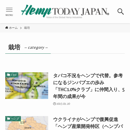
MENU
ホーム
栽培
栽培
– category –
タバコ不況をヘンプで代替。参考
CBD
になるジンバブエの歩み
「THC1.0%クラブ」に仲間入り、5
年間の成果が今
2023.02.20
ウクライナがヘンプで復興促進
ヘンプ
「ヘンプ産業開発特区（ヘンプパ