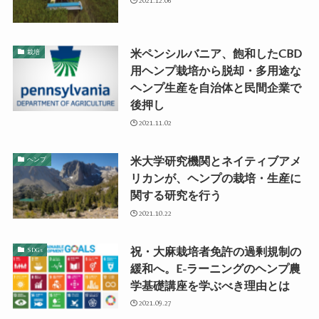
2021.12.06
米ペンシルバニア、飽和したCBD
栽培
用ヘンプ栽培から脱却・多用途な
ヘンプ生産を自治体と民間企業で
後押し
2021.11.02
米大学研究機関とネイティブアメ
ヘンプ
リカンが、ヘンプの栽培・生産に
関する研究を行う
2021.10.22
祝・大麻栽培者免許の過剰規制の
SDGs
緩和へ。E-ラーニングのヘンプ農
学基礎講座を学ぶべき理由とは
2021.09.27