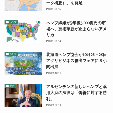
ーク構想）」を発足
2023.02.16
ヘンプ繊維が5年後3,000億円の市
ヘンプ
場へ、技術革新が止まらないアメ
リカ
2023.02.14
北海道ヘンプ協会が10月26－28日
ヘンプ
アグリビジネス創出フェアに３小
間出展
2022.10.18
アルゼンチンの新しいヘンプと薬
栽培
用大麻の法律は「偽善に対する勝
利」
2022.06.13