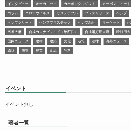
インタビュー
オーガニック
カーボンクレジット
カーボンニュート
コラム
コロナウイルス
サステナブル
プレスリリース
ヘンプ
ヘンプクリート
ヘンププラスチック
ヘンプ精油
マーケット
化
医療大麻
合成カンナビノイド（酩酊性）
合成嗜好用大麻
嗜好用大
国内ニュース
建材
建築
文化
栽培
法律
海外ニュース
繊維
衣類
農業
食品
飼料
イベント
イベント無し
著者一覧