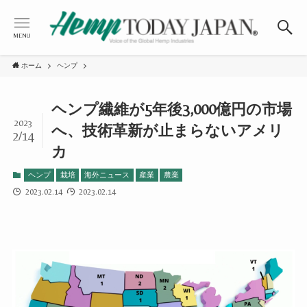
MENU
ホーム
ヘンプ
ヘンプ繊維が5年後3,000億円の市場
2023
へ、技術革新が止まらないアメリ
2/14
カ
ヘンプ
栽培
海外ニュース
産業
農業
2023.02.14
2023.02.14