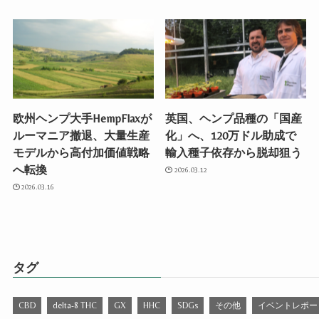
欧州ヘンプ大手HempFlaxが
英国、ヘンプ品種の「国産
ルーマニア撤退、大量生産
化」へ、120万ドル助成で
モデルから高付加価値戦略
輸入種子依存から脱却狙う
へ転換
2026.03.12
2026.03.16
タグ
CBD
delta-8 THC
GX
HHC
SDGs
その他
イベントレポー