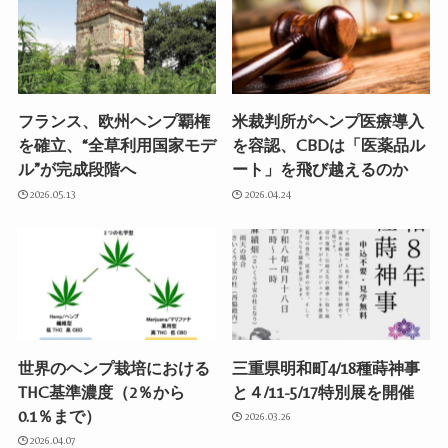
フランス、欧州ヘンプ覇権
米裁判所がヘンプ医療導入
を確立、“全草利用国家モデ
を容認、CBDは「医薬品ル
ル”が完成段階へ
ート」を飛び越えるのか
2026.05.13
2026.04.24
世界のヘンプ栽培における
三重県明和町4/18種蒔神事
THC基準濃度（2％から
と４/11-5/17特別展を開催
0.1％まで）
2026.03.26
2026.04.07