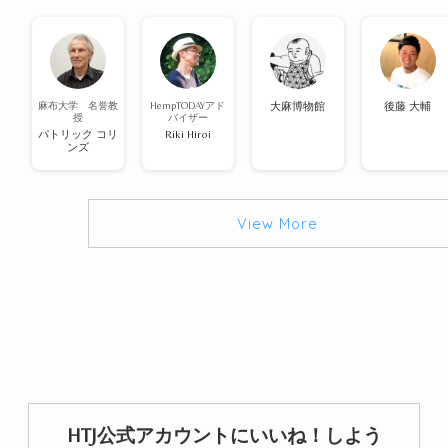
麻布大学 名誉教
HempTODAYアド
大麻博物館
後藤 大輔
授
バイザー
パトリック コリ
Riki Hiroi
ンズ
View More
HTJ公式アカウントにいいね！しよう