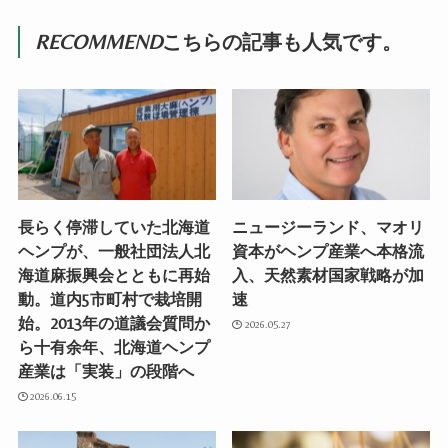
RECOMMEND
こちらの記事も人気です。
長らく停滞していた北海道
ニュージーランド、マオリ
ヘンプが、一般社団法人北
資本がヘンプ産業へ本格流
海道麻振興会とともに再始
入、天然素材国家戦略が加
動。道内5市町村で栽培開
速
始。2013年の道議会質問か
2026.05.27
ら十有余年、北海道ヘンプ
産業は「実装」の段階へ
2026.06.15