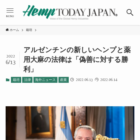
MENU
ホーム
栽培
アルゼンチンの新しいヘンプと薬
2022
用大麻の法律は「偽善に対する勝
6/13
利」
2022.06.13
2022.06.14
栽培
法律
海外ニュース
産業