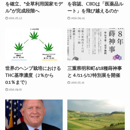
を確立、“全草利用国家モデ
を容認、CBDは「医薬品ル
ル”が完成段階へ
ート」を飛び越えるのか
2026.05.13
2026.04.24
世界のヘンプ栽培における
三重県明和町4/18種蒔神事
THC基準濃度（2％から
と４/11-5/17特別展を開催
0.1％まで）
2026.03.26
2026.04.07