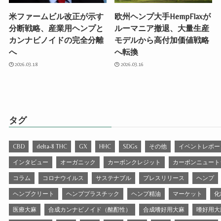
米ファームビル改正が示す
欧州ヘンプ大手HempFlaxが
分断戦略、産業用ヘンプと
ルーマニア撤退、大量生産
カンナビノイドの完全分離
モデルから高付加価値戦略
へ
へ転換
2026.03.18
2026.03.16
タグ
CBD
delta-8 THC
GX
HHC
SDGs
その他
イベントレポー
インタビュー
オーガニック
カーボンクレジット
カーボンニュート
コラム
コロナウイルス
サステナブル
プレスリリース
ヘンプ
ヘンプクリート
ヘンププラスチック
ヘンプ精油
マーケット
化
医療大麻
合成カンナビノイド（酩酊性）
合成嗜好用大麻
嗜好用大