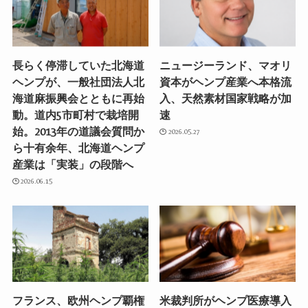
長らく停滞していた北海道
ニュージーランド、マオリ
ヘンプが、一般社団法人北
資本がヘンプ産業へ本格流
海道麻振興会とともに再始
入、天然素材国家戦略が加
動。道内5市町村で栽培開
速
始。2013年の道議会質問か
2026.05.27
ら十有余年、北海道ヘンプ
産業は「実装」の段階へ
2026.06.15
フランス、欧州ヘンプ覇権
米裁判所がヘンプ医療導入