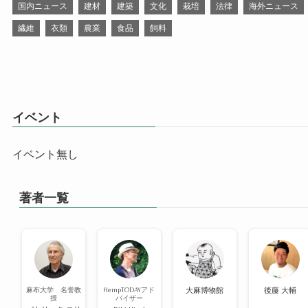
国内ニュース
建材
建築
文化
栽培
法律
海外ニュース
繊維
衣類
農業
食品
飼料
イベント
イベント無し
著者一覧
麻布大学 名誉教
HempTODAYアド
大麻博物館
後藤 大輔
授
バイザー