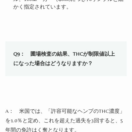
かく指定されています。
Q9：
圃場検査の結果、
THC
が制限値以上
になった場合はどうなりますか？
A：
米国では、「許容可能なヘンプの
THC
濃度」
を
1.0
％と定め、これを超えた過失を
3
回すると、
5
年間の免許はく奪となります。