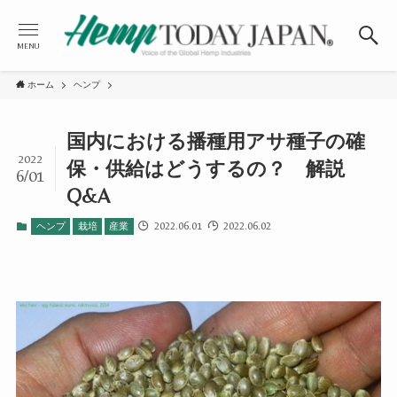
MENU
ホーム
ヘンプ
国内における播種用アサ種子の確
2022
保・供給はどうするの？ 解説
6/01
Q&A
2022.06.01
2022.06.02
ヘンプ
栽培
産業