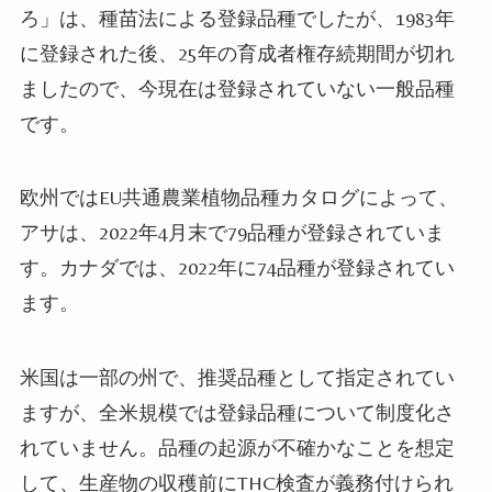
ろ」は、種苗法による登録品種でしたが、
1983
年
に登録された後、
25
年の育成者権存続期間が切れ
ましたので、今現在は登録されていない一般品種
です。
欧州では
EU
共通農業植物品種カタログによって、
アサは、
2022
年
4
月末で
79
品種が登録されていま
す。カナダでは、
2022
年に
74
品種が登録されてい
ます。
米国は一部の州で、推奨品種として指定されてい
ますが、全米規模では登録品種について制度化さ
れていません。品種の起源が不確かなことを想定
して、生産物の収穫前に
THC
検査が義務付けられ