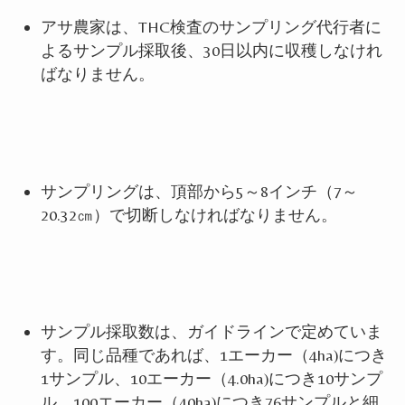
アサ農家は、
THC
検査のサンプリング代行者に
よるサンプル採取後、
30
日以内に収穫しなけれ
ばなりません。
サンプリングは、頂部から
5
～
8
インチ（
7
～
20.32
㎝）で切断しなければなりません。
サンプル採取数は、ガイドラインで定めていま
す。同じ品種であれば、
1
エーカー（
4ha)
につき
1
サンプル、
10
エーカー（
4.0ha)
につき
10
サンプ
ル、
100
エーカー（
40ha)
につき
76
サンプルと細