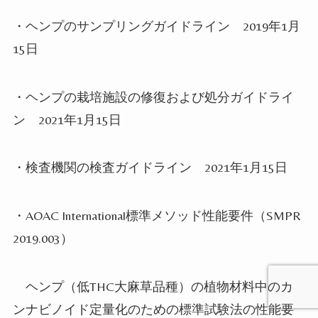
・ヘンプのサンプリングガイドライン
2019
年
1
月
15
日
・ヘンプの栽培施設の修復および処分ガイドライ
ン
2021
年
1
月
15
日
・検査機関の検査ガイドライン
2021
年
1
月
15
日
・
AOAC International
標準メソッド性能要件（
SMPR
2019.003
）
ヘンプ（低
THC
大麻草品種）の植物材料中のカ
ンナビノイド定量化のための標準試験法の性能要