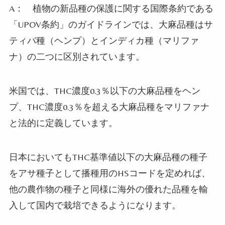
A：
植物の新品種の保護に関する国際条約である
「
UPOV
条約」のガイドラインでは、大麻品種はサ
ティバ種（ヘンプ）とインディカ種（マリファ
ナ）の二つに区別されています。
米国では、
THC
濃度
0.3
％以下の大麻品種をヘン
プ、
THC
濃度
0.3
％を超える大麻品種をマリファナ
と法的に定義しています。
日本においても
THC
基準値以下の大麻品種の種子
をアサ種子として播種用の
HS
コードを定めれば、
他の農作物の種子と同様に海外の優れた品種を輸
入して国内で栽培できるようになります。