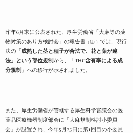
昨年
6
月末に公表された、厚生労働省「大麻等の薬
物対策のあり方検討会」の報告書
では、現行
（注
1）
法の「
成熟した茎と種子が合法で、
花と葉が違
法」という部位規制
から、「
THC含有率に
よる成
分規制
」への移行が示されました。
また、厚生労働省が管轄する厚生科学審議会の医
薬品医療機器制度部会に「大麻規制検討小委員
会」が設置され、今年
5
月
25
日に第
1
回目の小委員